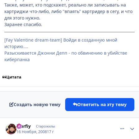
Также, может, кто подскажет, реально ли записывать на
картриджи что-либо, либо "впаять" картридер в сегу, и что
для этого нужно.
Заранее спасибо.
[Fay Valentine dream-team] Войди в созданную мной
историю....
Разыскивается Джонни Депп - по обвинению в убийстве
киберпанка
Цитата
Создать новую тему
Ответить на эту тему
comment_2189811
Статистика автора
Morfiy
Старожилы
16 Ноября, 2008
17 г