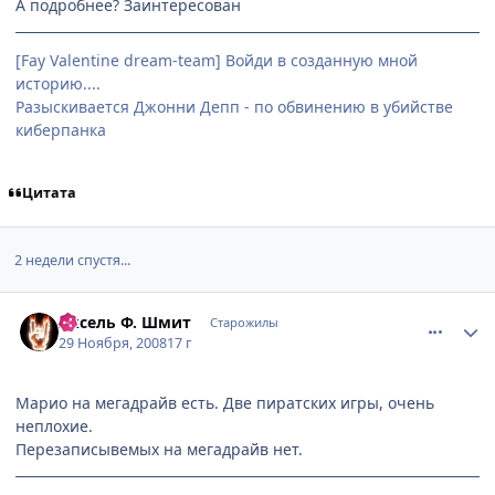
А подробнее? Заинтересован
[Fay Valentine dream-team] Войди в созданную мной
историю....
Разыскивается Джонни Депп - по обвинению в убийстве
киберпанка
Цитата
2 недели спустя...
comment_2196316
Статистика автора
Аксель Ф. Шмит
Старожилы
29 Ноября, 2008
17 г
Марио на мегадрайв есть. Две пиратских игры, очень
неплохие.
Перезаписывемых на мегадрайв нет.