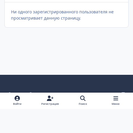
Ни одного зарегистрированного пользователя не
просматривает данную страницу.
Светлый режим
Темный режим
Как в системе
v
k
Язык
Политика конфиденциальности
Войти
Регистрация
Поиск
Меню
Связаться с нами
Cookies
project25
Powered by
Invision Community