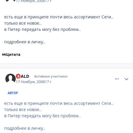
17 Ноября, 2008
17 г
есть еще в принципе почти весь ассортимент Сеги..
только все новое..
в Питер передать могу без проблем..
подробнее в личку..
Цитата
comment_2190884
Статистика автора
SCALD
Активные участники
17 Ноября, 2008
17 г
АВТОР
есть еще в принципе почти весь ассортимент Сеги..
только все новое..
в Питер передать могу без проблем..
подробнее в личку..