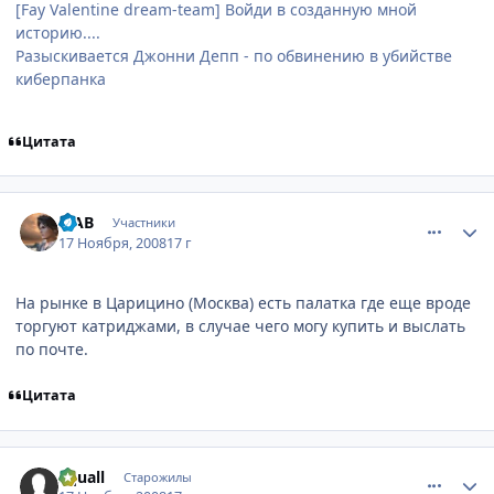
[Fay Valentine dream-team] Войди в созданную мной
историю....
Разыскивается Джонни Депп - по обвинению в убийстве
киберпанка
Цитата
comment_2190377
Статистика автора
МАВ
Участники
17 Ноября, 2008
17 г
На рынке в Царицино (Москва) есть палатка где еще вроде
торгуют катриджами, в случае чего могу купить и выслать
по почте.
Цитата
comment_2190811
Статистика автора
Squall
Старожилы