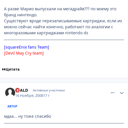
А разве Марио выпускали на мегадрайв??? по моему это
бранд нинтендо.
Существуют вроде перезаписываемые картриджи, если их
можно сейчас найти конечно, работают по аналогии с
многоразовыми картриджами nintendo ds
[squareEnix fans Team]
[Devil May Cry team]
Цитата
comment_2190298
Статистика автора
SCALD
Активные участники
16 Ноября, 2008
17 г
АВТОР
мдаа... ну тоже спасибо