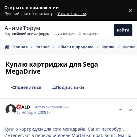
Перейти к содержимому
Открыть в приложении
×
З
Лучший способ просмотра.
Узнать больше
.
АнимеФорум
Войти
Крупнейший аниме-форум на русскоязычной площадке
Главная
Разное
Обмен и продажа
Куплю
Куплю 
Куплю картриджи для Sega
MegaDrive
Поделиться
Подписчики
comment_2189763
Статистика автора
SCALD
Активные участники
15 Ноября, 2008
17 г
Куплю картриджи для сега мегадрайв, Санкт-петербург.
Интересуют в первую очередь Mortal Kombat, Sonic, Mario.