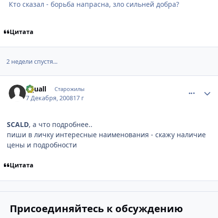
Кто сказал - борьба напрасна, зло сильней добра?
Цитата
2 недели спустя...
comment_2199750
Статистика автора
Squall
Старожилы
7 Декабря, 2008
17 г
SCALD
, а что подробнее..
пиши в личку интересные наименования - скажу наличие
цены и подробности
Цитата
Присоединяйтесь к обсуждению