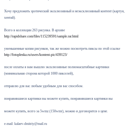
Хочу предложить эротический эксклюзивный и неэксклюзивный контент (картун,
хентай).
Всего в коллекции 263 рисунка. В архиве
http://rapidshare.com/files/115239591/sample.rar.html
уменьшенные копии рисунков, так же можно посмотреть пиксы по этой ссылке
http://fotoplenka.ru/users/kontent-pic/439123/
после оплаты я вам вышлю эксклюзивные полномасштабные картинки
(минимальная сторона которой 1000 пикселей),
отправлю для вас любым удобным для вас способом.
понравившиеся картинки вы можете купить, понравившиеся картинки вы
можете купить, всего за 5wmz (150wmr), можно и договорится о цене.
e-mail: kalaev-dmitriy@mail.ru