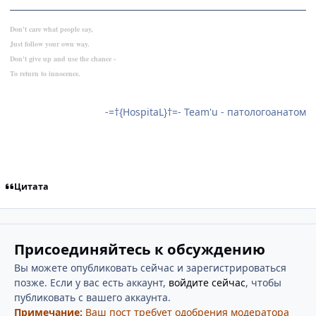
Don't care what people say,
Just follow your own way.
Don't give up and use the chance -
To return to innocence.
-=†{HospitaL}†=- Team'u - патологоанатом
Цитата
Присоединяйтесь к обсуждению
Вы можете опубликовать сейчас и зарегистрироваться
позже. Если у вас есть аккаунт,
войдите сейчас
, чтобы
публиковать с вашего аккаунта.
Примечание:
Ваш пост требует одобрения модератора