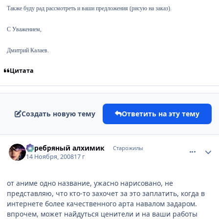
Также буду рад рассмотреть и ваши предложения (рисую на заказ).
С Уважением,
Дмитрий Калаев.
Цитата
Создать новую тему
Ответить на эту тему
comment_2188679
Статистика автора
Серебряный алхимик
Старожилы
14 Ноября, 2008
17 г
от аниме одно название, ужасно нарисовано, не
представляю, что кто-то захочет за это заплатить, когда в
интернете более качественного арта навалом задаром.
впрочем, может найдуться ценители и на ваши работы