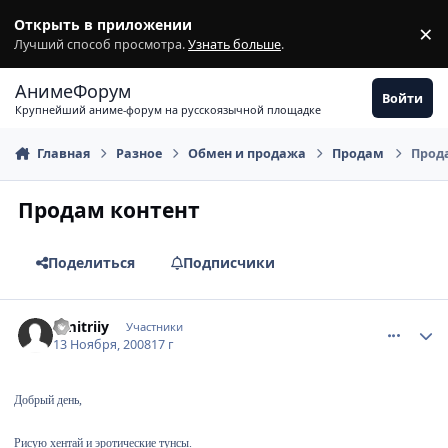
Перейти к содержимому
Открыть в приложении
×
З
Лучший способ просмотра.
Узнать больше
.
АнимеФорум
Войти
Крупнейший аниме-форум на русскоязычной площадке
Главная
Разное
Обмен и продажа
Продам
Прод
Продам контент
Поделиться
Подписчики
comment_2188612
Статистика автора
Dmitriiy
Участники
13 Ноября, 2008
17 г
Добрый день,
Рисую хентай и эротические тунсы.