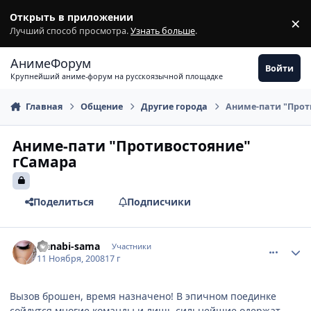
Перейти к содержимому
Открыть в приложении
×
З
Лучший способ просмотра.
Узнать больше
.
АнимеФорум
Войти
Крупнейший аниме-форум на русскоязычной площадке
Главная
Общение
Другие города
Аниме-пати "Прот
Аниме-пати "Противостояние"
гСамара
Поделиться
Подписчики
comment_2186851
Статистика автора
Hanabi-sama
Участники
11 Ноября, 2008
17 г
Вызов брошен, время назначено! В эпичном поединке
сойдутся многие команды и лишь сильнейшие одержат