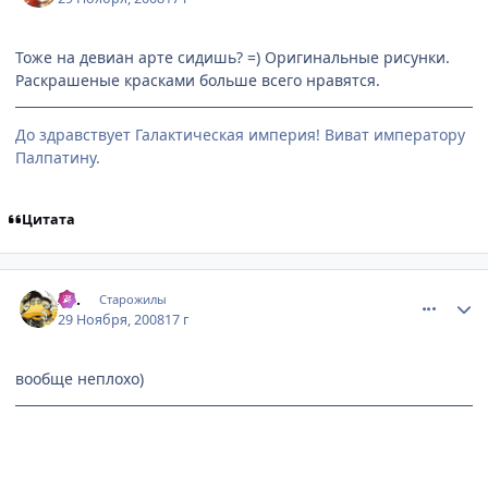
Тоже на девиан арте сидишь? =) Оригинальные рисунки.
Раскрашеные красками больше всего нравятся.
До здравствует Галактическая империя! Виват императору
Палпатину.
Цитата
comment_2196412
Статистика автора
Az.
Старожилы
29 Ноября, 2008
17 г
вообще неплохо)