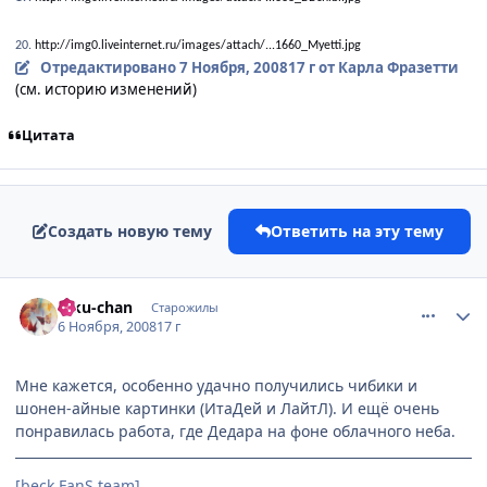
20.
http://img0.liveinternet.ru/images/attach/...1660_Myetti.jpg
Отредактировано
7 Ноября, 2008
17 г
от Карла Фразетти
(см. историю изменений)
Цитата
Создать новую тему
Ответить на эту тему
comment_2184794
Статистика автора
Riku-chan
Старожилы
6 Ноября, 2008
17 г
Мне кажется, особенно удачно получились чибики и
шонен-айные картинки (ИтаДей и ЛайтЛ). И ещё очень
понравилась работа, где Дедара на фоне облачного неба.
[beck FanS team]