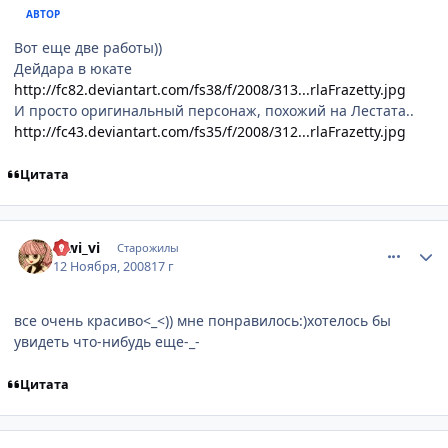
АВТОР
Вот еще две работы))
Дейдара в юкате
http://fc82.deviantart.com/fs38/f/2008/313...rlaFrazetty.jpg
И просто оригинальный персонаж, похожий на Лестата..
http://fc43.deviantart.com/fs35/f/2008/312...rlaFrazetty.jpg
Цитата
comment_2187471
Статистика автора
kiwi_vi
Старожилы
12 Ноября, 2008
17 г
все очень красиво<_<)) мне понравилось:)хотелось бы
увидеть что-нибудь еще-_-
Цитата
comment_2191446
Статистика автора