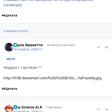
посмотрю)
Цитата
2 недели спустя...
comment_2196347
Статистика автора
Карла Фразетти
Активные участники
29 Ноября, 2008
17 г
АВТОР
Мадара с тортиком ^^
http://fc98.deviantart.com/fs39/f/2008/332...rlaFrazetty.jpg
Цитата
comment_2196384
Статистика автора
Lina Inverse Ai.R
Старожилы
29 Ноября, 2008
17 г