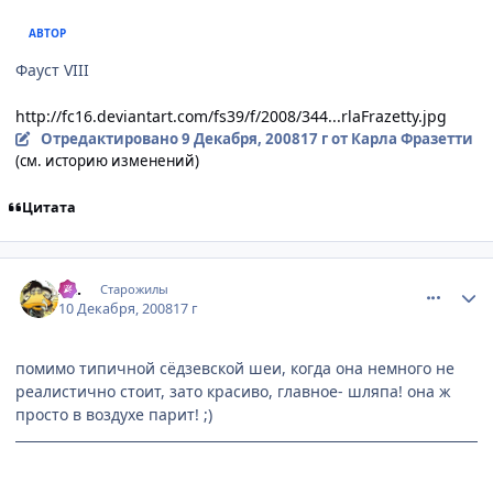
АВТОР
Фауст VIII
http://fc16.deviantart.com/fs39/f/2008/344...rlaFrazetty.jpg
Отредактировано
9 Декабря, 2008
17 г
от Карла Фразетти
(см. историю изменений)
Цитата
comment_2201289
Статистика автора
Az.
Старожилы
10 Декабря, 2008
17 г
помимо типичной сёдзевской шеи, когда она немного не
реалистично стоит, зато красиво, главное- шляпа! она ж
просто в воздухе парит! ;)