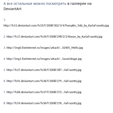
А все остальные можно посмотреть
в галлерее на
DeviantArt
1.
http://fc51.deviantart.com/fs33/f/2008/302/3/4/Pumpkin_Tobi_by_KarlaFrazetty.jpg
2.
http://fc17.deviantart.com/fs34/f/2008/298/2/2/Konan_by_KarlaFrazetty.jpg
3.
http://img0.liveinternet.ru/images/attach/...02405_Mello.jpg
4.
http://img1.liveinternet.ru/images/attach/...SasorisKage.jpg
5.
http://fc27.deviantart.com/fs36/f/2008/287...rlaFrazetty.jpg
6.
http://fc01.deviantart.com/fs36/f/2008/279...rlaFrazetty.jpg
7.
http://fc66.deviantart.com/fs37/f/2008/272...rlaFrazetty.jpg
8.
http://fc59.deviantart.com/fs36/f/2008/276...rlaFrazetty.jpg