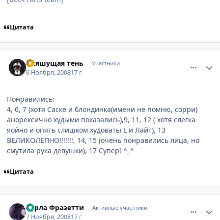
Цитата
comment_2184845
Статистика автора
Пляшущая тень
Участники
6 Ноября, 2008
17 г
Понравились:
4, 6, 7 (хотя Саске и блондинка(имени не помню, сорри)
анорексично худыми показались),9, 11, 12 ( хотя слегка
яойно и опять слишком худоваты L и Лайт), 13
ВЕЛИКОЛЕПНО!!!!!!!, 14, 15 (очень понравились лица, но
смутила рука девушки), 17 Супер! ^_^
Цитата
comment_2185360
Статистика автора
Карла Фразетти
Активные участники
7 Ноября, 2008
17 г