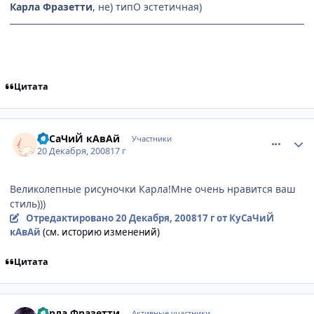
Карла Фразетти
, не) типО эстетичная)
Цитата
comment_2206004
Статистика автора
КуСаЧиЙ кАвАй
Участники
20 Декабря, 2008
17 г
Великолепные рисуночки Карла!Мне очень нравится ваш
стиль)))
Отредактировано
20 Декабря, 2008
17 г
от КуСаЧиЙ
кАвАй
(см. историю изменений)
Цитата
comment_2206013
Статистика автора
Карла Фразетти
Активные участники