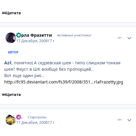
Цитата
comment_2204483
Статистика автора
Карла Фразетти
Активные участники
17 Декабря, 2008
17 г
АВТОР
Az‡
, понятно) А седзевская шея - типо слишком тонкая
шея? Фауст в ШК вообще без пропорций..
Вот еще один рис..
http://fc95.deviantart.com/fs39/f/2008/351...rlaFrazetty.jpg
Цитата
comment_2204488
Статистика автора
Az.
Старожилы
17 Декабря, 2008
17 г