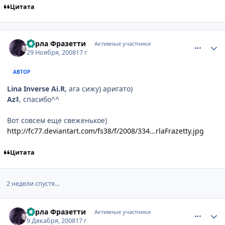
Цитата
comment_2196527
Статистика автора
Карла Фразетти
Активные участники
29 Ноября, 2008
17 г
АВТОР
Lina Inverse Ai.R
, ага сижу) аригато)
Az‡
, спасибо^^
Вот совсем еще свеженькое)
http://fc77.deviantart.com/fs38/f/2008/334...rlaFrazetty.jpg
Цитата
2 недели спустя...
comment_2200789
Статистика автора
Карла Фразетти
Активные участники
9 Декабря, 2008
17 г