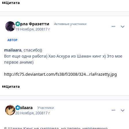
Цитата
comment_2191877
Статистика автора
Карла Фразетти
Активные участники
19 Ноября, 2008
17 г
АВТОР
mailaara
, спасибо))
Вот еще одна работа) Хао Аскура из Шаман кинг х) Это мое
первое аниме)
http://fc75.deviantart.com/fs38/f/2008/324...rlaFrazetty.jpg
Цитата
comment_2192291
Статистика автора
mailaara
Участники
20 Ноября, 2008
17 г
Я Шаман Кинг не смотрела, но теперь непременно