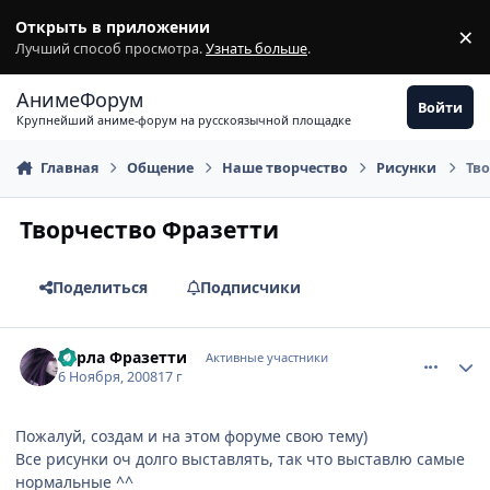
Перейти к содержимому
Открыть в приложении
×
З
Лучший способ просмотра.
Узнать больше
.
АнимеФорум
Войти
Крупнейший аниме-форум на русскоязычной площадке
Главная
Общение
Наше творчество
Рисунки
Тво
Творчество Фразетти
Поделиться
Подписчики
comment_2184596
Статистика автора
Карла Фразетти
Активные участники
6 Ноября, 2008
17 г
Пожалуй, создам и на этом форуме свою тему)
Все рисунки оч долго выставлять, так что выставлю самые
нормальные ^^