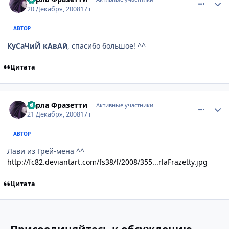
20 Декабря, 2008
17 г
АВТОР
КуСаЧиЙ кАвАй
, спасибо большое! ^^
Цитата
comment_2206363
Статистика автора
Карла Фразетти
Активные участники
21 Декабря, 2008
17 г
АВТОР
Лави из Грей-мена ^^
http://fc82.deviantart.com/fs38/f/2008/355...rlaFrazetty.jpg
Цитата
Присоединяйтесь к обсуждению