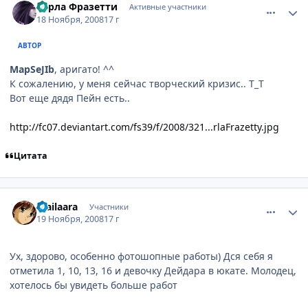
Карла Фразетти
Активные участники
18 Ноября, 2008
17 г
АВТОР
MapSeJIb
, аригато! ^^
К сожалению, у меня сейчас творческий кризис.. Т_Т
Вот еще дядя Пейн есть..
http://fc07.deviantart.com/fs39/f/2008/321...rlaFrazetty.jpg
Цитата
comment_2191657
Статистика автора
mailaara
Участники
19 Ноября, 2008
17 г
Ух, здорово, особенно фотошопные работы) Дся себя я
отметила 1, 10, 13, 16 и девочку Дейдара в юкате. Молодец,
хотелось бы увидеть больше работ