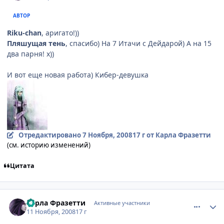
АВТОР
Riku-chan
, аригато!))
Пляшущая тень
, спасибо) На 7 Итачи с Дейдарой) А на 15
два парня! х))
И вот еще новая работа) Кибер-девушка
Отредактировано
7 Ноября, 2008
17 г
от Карла Фразетти
(см. историю изменений)
Цитата
comment_2186999
Статистика автора
Карла Фразетти
Активные участники
11 Ноября, 2008
17 г