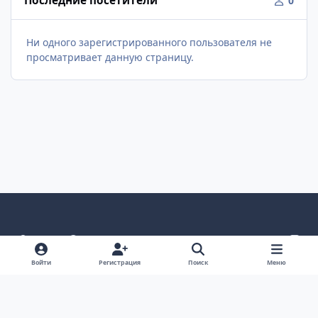
Последние посетители
0
Ни одного зарегистрированного пользователя не
просматривает данную страницу.
Светлый режим
Темный режим
Как в системе
v
k
Язык
Политика конфиденциальности
Войти
Регистрация
Поиск
Меню
Связаться с нами
Cookies
project25
Powered by
Invision Community