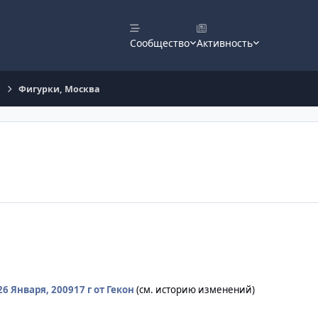
Сообщество
Активность
Фигурки, Москва
26 Января, 2009
17 г
от Гекон
(см. историю изменений)