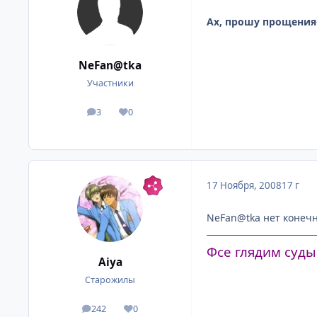
Ах, прошу прощения^
NeFan@tka
Участники
3
0
посты
Репутация
17 Ноября, 2008
17 г
NeFan@tka нет конечно
Фсе глядим суды
Aiya
Старожилы
242
0
посты
Репутация