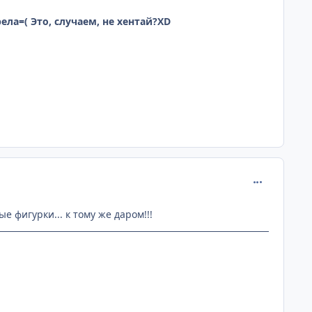
ла=( Это, случаем, не хентай?XD
comment_219
 фигурки... к тому же даром!!!