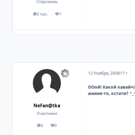
Старожилы
2 тыс.
1
посты
Репутация
12 Ноября, 2008
17 г
ООой! Какой кавай=))
аниме-то, кстати?
^_
NeFan@tka
Участники
3
0
посты
Репутация