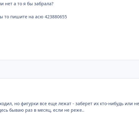
и нет а то я бы забрала?
ы то пишите на асю 423880655
аходил, но фигурки все еще лежат - заберет их кто-нибудь или не
здесь бываю раз в месяц, если не реже..