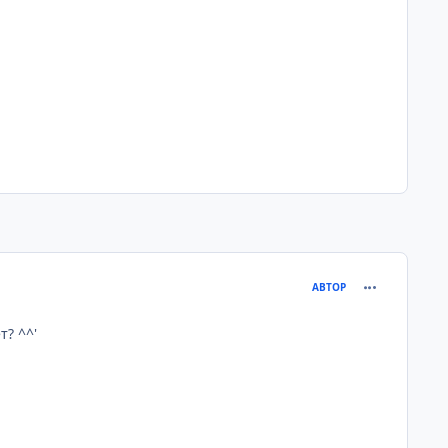
comment_222
АВТОР
т? ^^'