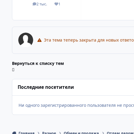
2 тыс.
1
посты
Репутация
Эта тема теперь закрыта для новых ответо
Вернуться к списку тем
Последние посетители
Ни одного зарегистрированного пользователя не прос
Главная
Разное
Обмен и продажа
Отдам даром