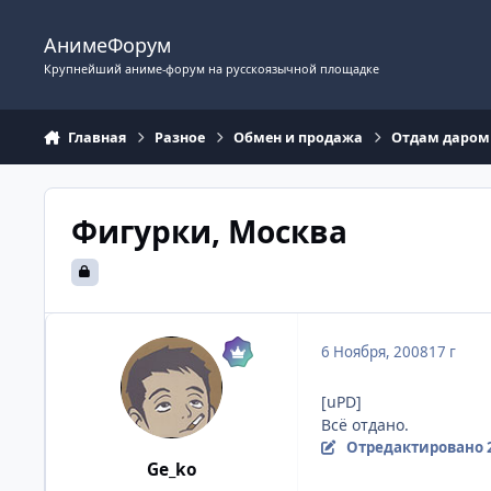
Перейти к содержимому
АнимеФорум
Крупнейший аниме-форум на русскоязычной площадке
Главная
Разное
Обмен и продажа
Отдам даром
Фигурки, Москва
6 Ноября, 2008
17 г
[uPD]
Всё отдано.
Отредактировано
Ge_ko