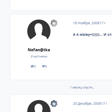
18 Ноября, 2008
17 г
А я жЫву=))))))... И
NeFan@tka
Участники
3
0
посты
Репутация
1 месяц спустя...
20 Декабря, 2008
17 г