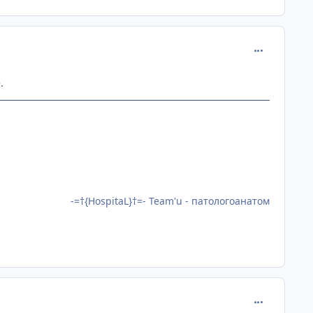
comment_218
.
-=†{HospitaL}†=- Team'u - патологоанатом
comment_218