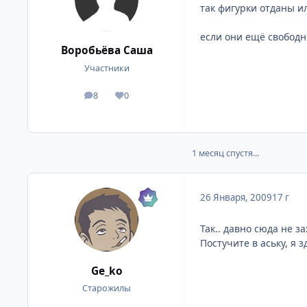
так фигурки отданы ил
если они ещё свободн
Воробьёва Саша
Участники
8
0
посты
Репутация
1 месяц спустя...
26 Января, 2009
17 г
Так.. давно сюда не з
Постучите в аську, я 
Ge_ko
Старожилы