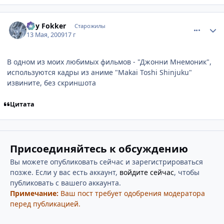
comment_2254621
Статистика автора
Roy Fokker
Старожилы
13 Мая, 2009
17 г
В одном из моих любимых фильмов - "Джонни Мнемоник",
используются кадры из аниме "Makai Toshi Shinjuku"
извините, без скриншота
Цитата
Присоединяйтесь к обсуждению
Вы можете опубликовать сейчас и зарегистрироваться
позже. Если у вас есть аккаунт,
войдите сейчас
, чтобы
публиковать с вашего аккаунта.
Примечание:
Ваш пост требует одобрения модератора
перед публикацией.