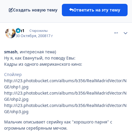
Создать новую тему
Ответить на эту тему
comment_2180369
Статистика автора
ion1
Старожилы
30 Октября, 2008
17 г
smash
, интересная тема)
Ну я, как Еванутый, по поводу Евы:
Кадры из одного американского кино:
Спойлер
http://i23.photobucket.com/albums/b356/RealMadridVector/N
GE/ohp1.jpg
http://i23.photobucket.com/albums/b356/RealMadridVector/N
GE/ohp2.jpg
http://i23.photobucket.com/albums/b356/RealMadridVector/N
GE/ohp3.jpg
Мальчик описывает серийку как "хорошого парня" с
огромным серебряным мечом.