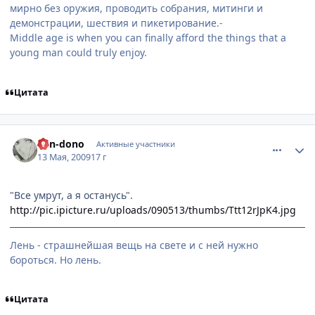
мирно без оружия, проводить собрания, митинги и
демонстрации, шествия и пикетирование.-
Middle age is when you can finally afford the things that a
young man could truly enjoy.
Цитата
comment_2254593
Статистика автора
Ran-dono
Активные участники
13 Мая, 2009
17 г
"Все умрут, а я останусь".
http://pic.ipicture.ru/uploads/090513/thumbs/Ttt12rJpK4.jpg
Лень - страшнейшая вещь на свете и с ней нужно
бороться. Но лень.
Цитата