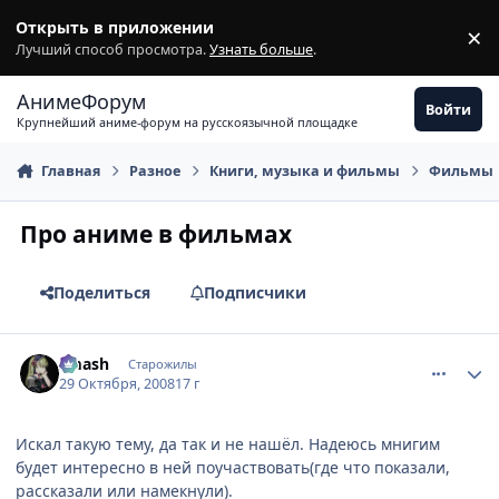
Перейти к содержимому
Открыть в приложении
×
З
Лучший способ просмотра.
Узнать больше
.
АнимеФорум
Войти
Крупнейший аниме-форум на русскоязычной площадке
Главная
Разное
Книги, музыка и фильмы
Фильмы
Про аниме в фильмах
Поделиться
Подписчики
comment_2179988
Статистика автора
smash
Старожилы
29 Октября, 2008
17 г
Искал такую тему, да так и не нашёл. Надеюсь мнигим
будет интересно в ней поучаствовать(где что показали,
рассказали или намекнули).