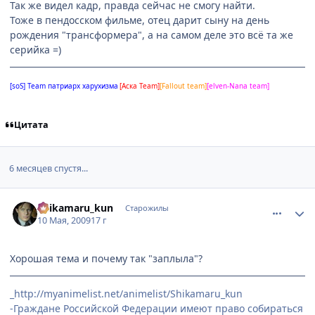
Так же видел кадр, правда сейчас не смогу найти.
Тоже в пендосском фильме, отец дарит сыну на день
рождения "трансформера", а на самом деле это всё та же
серийка =)
[soS] Team патриарх харухизма
[Аска Team]
[Fallout team]
[elven-Nana team]
Цитата
6 месяцев спустя...
comment_2253084
Статистика автора
Shikamaru_kun
Старожилы
10 Мая, 2009
17 г
Хорошая тема и почему так "заплыла"?
_http://myanimelist.net/animelist/Shikamaru_kun
-Граждане Российской Федерации имеют право собираться