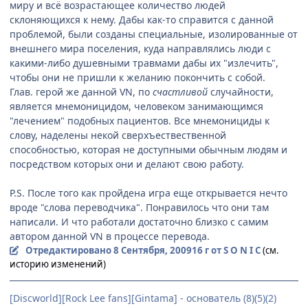
миру и всё возрастающее количество людей
склоняющихся к нему. Дабы как-то справится с данной
проблемой, были созданы специальные, изолированные от
внешнего мира поселения, куда направлялись люди с
какими-либо душевными травмами дабы их "излечить",
чтобы они не пришли к желанию покончить с собой.
Глав. герой же данной VN, по
счастливой
случайности,
является мнемоницидом, человеком занимающимся
"лечением" подобных пациентов. Все мнемонициды к
слову, наделены некой сверхъествественной
способностью, которая не доступными обычным людям и
посредством которых они и делают свою работу.
P.S. После того как пройдена игра еще открывается нечто
вроде "слова переводчика". Понравилось что они там
написали. И что работали достаточно близко с самим
автором данной VN в процессе перевода.
Отредактировано
8 Сентября, 2009
16 г
от S O N I C
(см.
историю изменений)
[Discworld][Rock Lee fans][Gintama] - основатель (8)(5)(2)