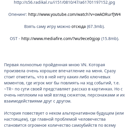
http://s56.radikal.ru/i151/0810/47/a61701197152.jpg
Опенинг:
http://www.youtube.com/watch?v=owkDRurfJW4
Взять саму игру можно
отсюда
(67.3mb).
OST -
http://www.mediafire.com/?wu9ece0gjop
(15.8mb).
Первая
полностью
пройденная мною VN. Которая
произвела очень хорошее впечатление на меня. Сразу
стоит отметить, что в ней нету каких-либо ключевых
моментов, где игрок мог бы повлиять на ход событий, т.е.
~TR~ по сути своей представляет рассказ в картинках. Но с
очень неплохим на мой взгляд сюжетом, персонажами и их
взаимодействиями друг с другом.
История повествует о неком альтернативном будущем (или
настоящем), где главной проблемой человечества
становится огромное количество самоубийств по всему