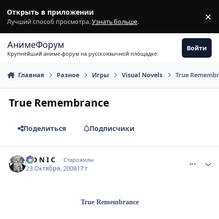
Перейти к содержимому
Открыть в приложении
×
З
Лучший способ просмотра.
Узнать больше
.
АнимеФорум
Войти
Крупнейший аниме-форум на русскоязычной площадке
Главная
Разное
Игры
Visual Novels
True Remembr
True Remembrance
Поделиться
Подписчики
comment_2176053
Статистика автора
S O N I C
Старожилы
23 Октября, 2008
17 г
True Remembrance