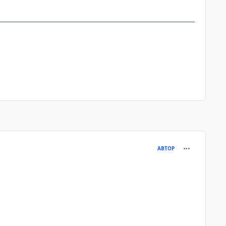
comment_219
АВТОР