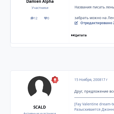
Damien Alpha
Названия писать лень
Участники
забрать можно на Ле
12
0
посты
Репутация
Отредактировано
Цитата
15 Ноября, 2008
17 г
Друг, предложение вс
[Fay Valentine dream-
SCALD
Разыскивается Джонни
Активные участники