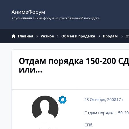
Перейти к содержимому
АнимеФорум
Крупнейший аниме-форум на русскоязычной площадке
Главная
Разное
Обмен и продажа
Продам
О
Отдам порядка 150-200 СД
или...
23 Октября, 2008
17 г
Отдам порядка 150-20
СПб.