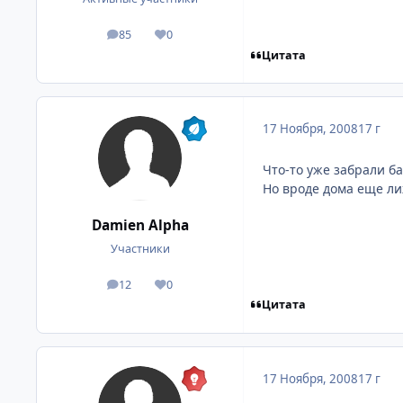
85
0
посты
Репутация
Цитата
17 Ноября, 2008
17 г
Что-то уже забрали ба
Но вроде дома еще ли
Damien Alpha
Участники
12
0
посты
Репутация
Цитата
17 Ноября, 2008
17 г