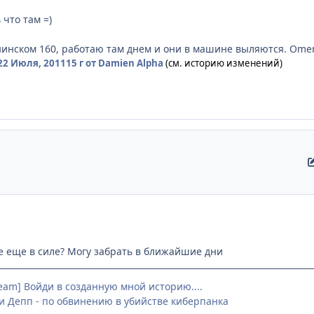
 что там =)
нинском 160, работаю там днем и они в машине выляются. Ome
22 Июля, 2011
15 г
от Damien Alpha
(см. историю изменений)
е еще в силе? Могу забрать в ближайшие дни
team] Войди в созданную мной историю....
 Депп - по обвинению в убийстве киберпанка