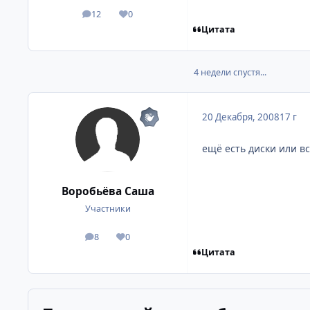
12
0
посты
Репутация
Цитата
4 недели спустя...
20 Декабря, 2008
17 г
ещё есть диски или в
Воробьёва Саша
Участники
8
0
посты
Репутация
Цитата