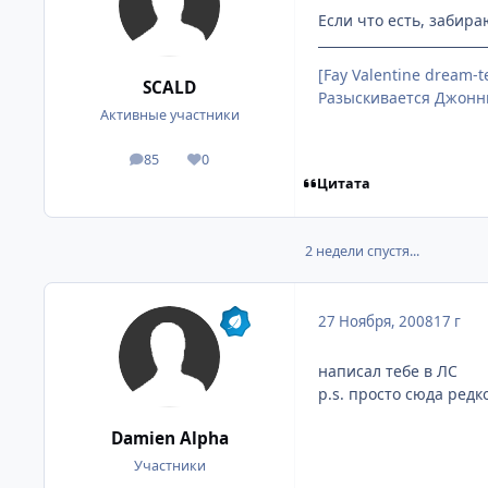
Если что есть, забира
[Fay Valentine dream-
SCALD
Разыскивается Джонни
Активные участники
85
0
посты
Репутация
Цитата
2 недели спустя...
27 Ноября, 2008
17 г
написал тебе в ЛС
p.s. просто сюда редк
Damien Alpha
Участники