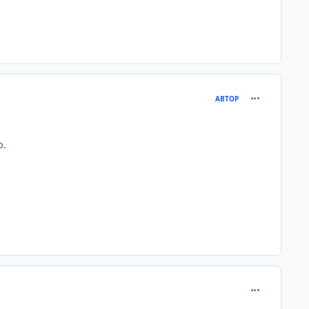
comment_219
АВТОР
ю.
comment_219