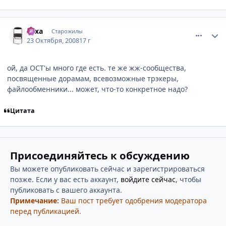
comment_2175923
Статистика автора
xaxa
Старожилы
23 Октября, 2008
17 г
ой, да ОСТ'ы много где есть. те же жж-сообщества,
посвященные дорамам, всевозможные трэкеры,
файлообменники... может, что-то конкретное надо?
Цитата
Присоединяйтесь к обсуждению
Вы можете опубликовать сейчас и зарегистрироваться
позже. Если у вас есть аккаунт,
войдите сейчас
, чтобы
публиковать с вашего аккаунта.
Примечание:
Ваш пост требует одобрения модератора
перед публикацией.