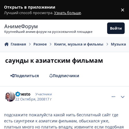
Перейти к содержимому
Открыть в приложении
×
З
Лучший способ просмотра.
Узнать больше
.
АнимеФорум
Войти
Крупнейший аниме-форум на русскоязычной площадке
Главная
Разное
Книги, музыка и фильмы
Музыка
саунды к азиатским фильмам
Поделиться
Подписчики
comment_2175326
Статистика автора
ernesto
Участники
22 Октября, 2008
17 г
подскажите пожалуйста какой нить бесплатный сайт где
есть саунтреки к азиатсим фильмам, обыскался уже,
платных много но платить впадлу, извините если подобная