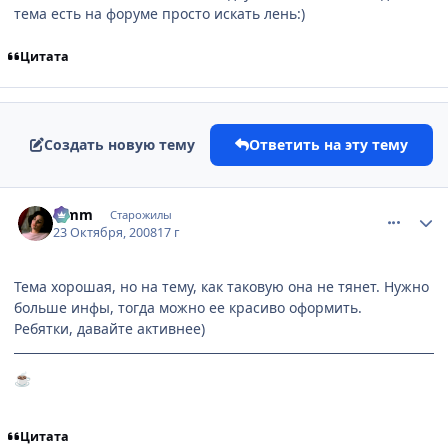
тема есть на форуме просто искать лень:)
Цитата
Создать новую тему
Ответить на эту тему
comment_2175764
Статистика автора
Limm
Старожилы
23 Октября, 2008
17 г
Тема хорошая, но на тему, как таковую она не тянет. Нужно
больше инфы, тогда можно ее красиво оформить.
Ребятки, давайте активнее)
☕
Цитата