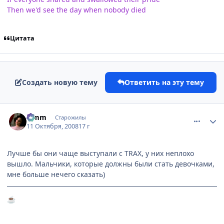
Then we'd see the day when nobody died
Цитата
Создать новую тему
Ответить на эту тему
comment_2169958
Статистика автора
Limm
Старожилы
11 Октября, 2008
17 г
Лучше бы они чаще выступали с TRAX, у них неплохо
вышло. Мальчики, которые должны были стать девочками,
мне больше нечего сказать)
☕