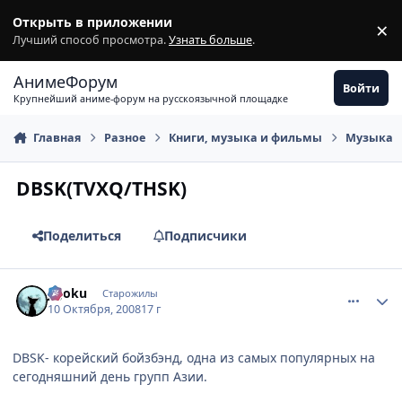
Перейти к содержимому
Открыть в приложении
×
З
Лучший способ просмотра.
Узнать больше
.
АнимеФорум
Войти
Крупнейший аниме-форум на русскоязычной площадке
Главная
Разное
Книги, музыка и фильмы
Музыка
DBSK(TVXQ/THSK)
Поделиться
Подписчики
comment_2169711
Статистика автора
jigoku
Старожилы
10 Октября, 2008
17 г
DBSK- корейский бойзбэнд, одна из самых популярных на
сегодняшний день групп Азии.