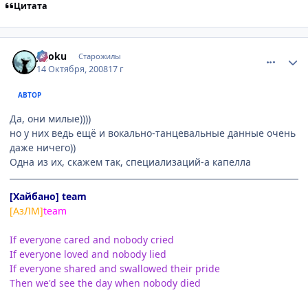
Цитата
comment_2171481
Статистика автора
jigoku
Старожилы
14 Октября, 2008
17 г
АВТОР
Да, они милые))))
но у них ведь ещё и вокально-танцевальные данные очень
даже ничего))
Одна из их, скажем так, специализаций-а капелла
[Хайбано] team
[АзЛМ]
team
If everyone cared and nobody cried
If everyone loved and nobody lied
If everyone shared and swallowed their pride
Then we'd see the day when nobody died