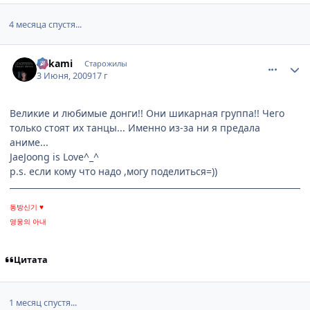
4 месяца спустя...
comment_2268797
Статистика автора
Mikаmi
Старожилы
3 Июня, 2009
17 г
Великие и любимые донги!! Они шикарная группа!! Чего
только стоят их танцы... Именно из-за ни я предала
аниме...
JaeJoong is Love^_^
p.s. если кому что надо ,могу поделиться=))
동방신기 ♥
영웅의 아내
Цитата
1 месяц спустя...