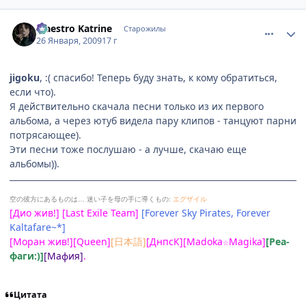
comment_2223031
Статистика автора
Maestro Katrine
Старожилы
26 Января, 2009
17 г
jigoku
, :( спасибо! Теперь буду знать, к кому обратиться,
если что).
Я действительно скачала песни только из их первого
альбома, а через ютуб видела пару клипов - танцуют парни
потрясающее).
Эти песни тоже послушаю - а лучше, скачаю еще
альбомы)).
空の彼方にあるものは…
迷い子を母の手に導くもの:
エグザイル
[Дио жив!] [Last Exile Team]
[Forever Sky Pirates, Forever
Kaltafare~*]
[Моран жив!][Queen]
[日本語]
[ДнпсК][Madoka
Magika]
[Реа-
☆
фаги:)]
[Мафия]
.
Цитата