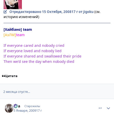
Отредактировано
15 Октября, 2008
17 г
от jigoku
(см.
историю изменений)
[Хайбано] team
[АзЛМ]
team
If everyone cared and nobody cried
If everyone loved and nobody lied
If everyone shared and swallowed their pride
Then we'd see the day when nobody died
Цитата
2 месяца спустя...
comment_2212568
Статистика автора
aira
Старожилы
5 Января, 2009
17 г