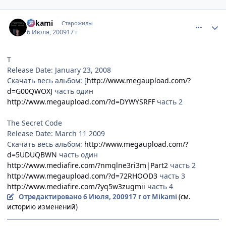
comment_2288606
Статистика автора
Mikаmi
Старожилы
6 Июля, 2009
17 г
T
Release Date: January 23, 2008
Скачать весь альбом: [
http://www.megaupload.com/?
d=G00QWOXJ
часть один
http://www.megaupload.com/?d=DYWYSRFF
часть 2
The Secret Code
Release Date: March 11 2009
Скачать весь альбом:
http://www.megaupload.com/?
d=5UDUQBWN
часть один
http://www.mediafire.com/?nmqlne3ri3m|Part2
часть 2
http://www.megaupload.com/?d=72RHOOD3
часть 3
http://www.mediafire.com/?yq5w3zugmii
часть 4
Отредактировано
6 Июля, 2009
17 г
от Mikаmi
(см.
историю изменений)