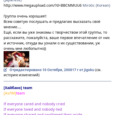
http://www.megaupload.com/?d=BBCMMUU6
Mirotic (Korean)
Группа очень хорошая!!
Всем советую послушать и предлагаю высказать своё
мнение....
Ещё, если вы уже знакомы с творчеством этой группы, то
расскажите, пожалуйста, ваше первое впечатление от них
и источник, откуда вы узнали о их существовании, уж
очень мне любопытно))
Отредактировано
10 Октября, 2008
17 г
от jigoku
(см.
историю изменений)
[Хайбано] team
[АзЛМ]
team
If everyone cared and nobody cried
If everyone loved and nobody lied
If everyone shared and swallowed their pride