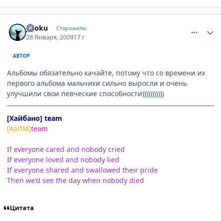
comment_2223706
Статистика автора
jigoku
Старожилы
28 Января, 2009
17 г
АВТОР
Альбомы обязательно качайте, потому что со времени их
первого альбома мальчики сильно выросли и очень
улучшили свои певческие способности)))))))))))
[Хайбано] team
[АзЛМ]
team
If everyone cared and nobody cried
If everyone loved and nobody lied
If everyone shared and swallowed their pride
Then we'd see the day when nobody died
Цитата