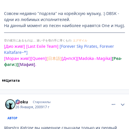
Совсем недавно "подсела" на корейскую музыку, :) DBSK -
одни из любимых исполнителей.
На данный момент из песен наиболее нравятся One и Hug).
空の彼方にあるものは…
迷い子を母の手に導くもの:
エグザイル
[Дио жив!] [Last Exile Team]
[Forever Sky Pirates, Forever
Kaltafare~*]
[Моран жив!][Queen]
[日本語]
[ДнпсК][Madoka
Magika]
[Реа-
☆
фаги:)]
[Мафия]
.
Цитата
comment_2222947
Статистика автора
jigoku
Старожилы
26 Января, 2009
17 г
АВТОР
Maestro Katrine
вы наверное слышали только их первый