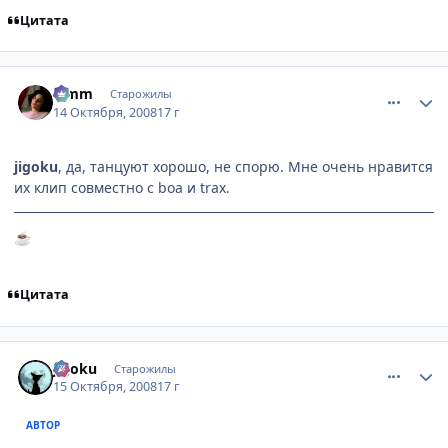
Цитата
comment_2171528
Статистика автора
Limm
Старожилы
14 Октября, 2008
17 г
jigoku
, да, танцуют хорошо, не спорю. Мне очень нравится
их клип совместно с boa и trax.
☕
Цитата
comment_2172170
Статистика автора
jigoku
Старожилы
15 Октября, 2008
17 г
АВТОР