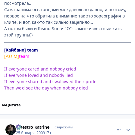
посмотрела..
Сама занимаюсь танцами уже давольно давно, и поэтому,
первое на что обратила внимание так это хореография в
клипе, и вот, как-то так сильно зацепило...
А потом были и Rising Sun и "O"- самые известные хиты
этой группы))
[Хайбано] team
[АзЛМ]
team
If everyone cared and nobody cried
If everyone loved and nobody lied
If everyone shared and swallowed their pride
Then we'd see the day when nobody died
Цитата
comment_2222767
Статистика автора
Maestro Katrine
Старожилы
25 Января, 2009
17 г