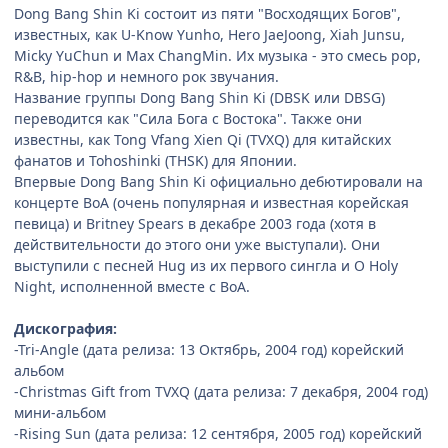
Dong Bang Shin Ki состоит из пяти "Восходящих Богов",
известных, как U-Know Yunho, Hero JaeJoong, Xiah Junsu,
Micky YuChun и Max ChangMin. Их музыка - это смесь pop,
R&B, hip-hop и немного рок звучания.
Название группы Dong Bang Shin Ki (DBSK или DBSG)
переводится как "Сила Бога с Востока". Также они
известны, как Tong Vfang Xien Qi (TVXQ) для китайских
фанатов и Tohoshinki (THSK) для Японии.
Bпервые Dong Bang Shin Ki официально дебютировали на
концерте BoA (очень популярная и известная корейская
певица) и Britney Spears в декабре 2003 года (хотя в
действительности до этого они уже выступали). Они
выступили с песней Hug из их первого сингла и O Holy
Night, исполненной вместе с BoA.
Дискография:
-Tri-Angle (дата релиза: 13 Октябрь, 2004 год) корейский
альбом
-Christmas Gift from TVXQ (дата релиза: 7 декабря, 2004 год)
мини-альбом
-Rising Sun (дата релиза: 12 сентября, 2005 год) корейский