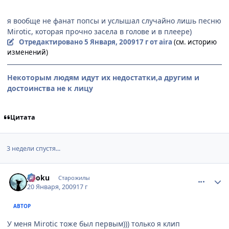
я вообще не фанат попсы и услышал случайно лишь песню
Mirotic, которая прочно засела в голове и в плеере)
Отредактировано
5 Января, 2009
17 г
от aira
(см. историю
изменений)
Некоторым людям идут их недостатки,а другим и
достоинства не к лицу
Цитата
3 недели спустя...
comment_2220541
Статистика автора
jigoku
Старожилы
20 Января, 2009
17 г
АВТОР
У меня Mirotic тоже был первым))) только я клип