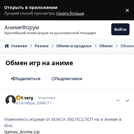
Перейти к содержимому
Открыть в приложении
×
З
Лучший способ просмотра.
Узнать больше
.
АнимеФорум
Войти
Крупнейший аниме-форум на русскоязычной площадке
Главная
Разное
Обмен и продажа
Обмен
Обмен 
Обмен игр на аниме
Поделиться
Подписчики
comment_2165997
Статистика автора
red-serg
Участники
4 Октября, 2008
17 г
Поменяюсь играми от БОКСА 360,ПС2,ПСП на и Аниме в
divx.
Games_Anime.zip