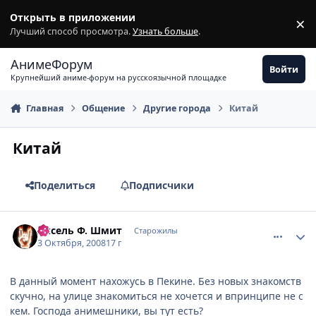
Перейти к содержимому
Открыть в приложении
×
З
Лучший способ просмотра.
Узнать больше
.
АнимеФорум
Войти
Крупнейший аниме-форум на русскоязычной площадке
Главная
Общение
Другие города
Китай
Китай
Поделиться
Подписчики
comment_2165236
Статистика автора
Аксель Ф. Шмит
Старожилы
3 Октября, 2008
17 г
В данный момент нахожусь в Пекине. Без новых знакомств
скучно, на улице знакомиться не хочется и впринципе не с
кем. Господа анимешники, вы тут есть?