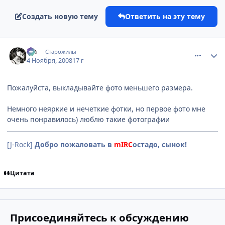
Создать новую тему
Ответить на эту тему
comment_2183235
Статистика автора
Lia
Старожилы
4 Ноября, 2008
17 г
Пожалуйста, выкладывайте фото меньшего размера.
Немного неяркие и нечеткие фотки, но первое фото мне
очень понравилось) люблю такие фотографии
[J-Rock]
Добро пожаловать в
mIRC
остадо, сынок!
Цитата
Присоединяйтесь к обсуждению