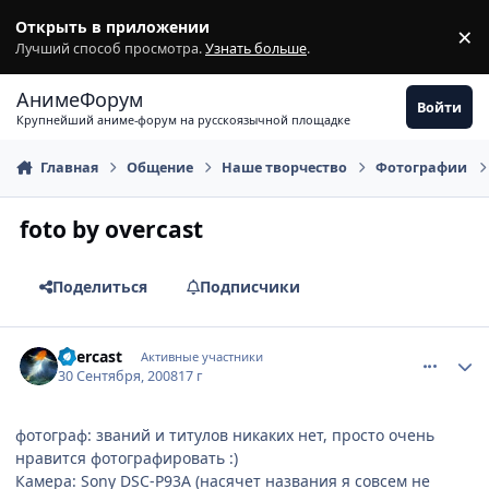
Перейти к содержимому
Открыть в приложении
×
З
Лучший способ просмотра.
Узнать больше
.
АнимеФорум
Войти
Крупнейший аниме-форум на русскоязычной площадке
Главная
Общение
Наше творчество
Фотографии
foto by overcast
Поделиться
Подписчики
comment_2162917
Статистика автора
overcаst
Активные участники
30 Сентября, 2008
17 г
фотограф: званий и титулов никаких нет, просто очень
нравится фотографировать :)
Камера: Sony DSC-P93A (насячет названия я совсем не