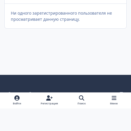
Ни одного зарегистрированного пользователя не
просматривает данную страницу.
Светлый режим
Темный режим
Как в системе
v
k
Язык
Политика конфиденциальности
Войти
Регистрация
Поиск
Меню
Связаться с нами
Cookies
project25
Powered by
Invision Community