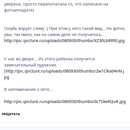
уверена, просто перепечатала то, что написано на
фотоаппарате)
Голубь ворует сливу :) При этом у него такой вид... На фотке,
увы, так мило, как на самом деле не получилось...
http://pic.ipicture.ru/uploads/080930/thumbs/XZ30LbRtR0.jpg
У нас во дворе... Из этого ребенка получится
замечательный художник
[
http://pic.ipicture.ru/uploads/080930/thumbs/2w1CRod4nN.j
pg
В напоминание о лете...
http://pic.ipicture.ru/uploads/080930/thumbs/0cTSke6QuR.jpg
Цитата