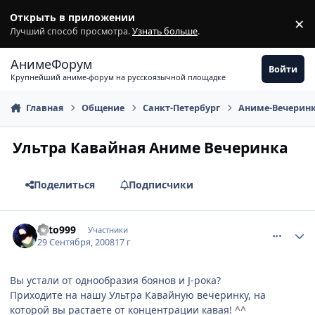
Перейти к содержимому
Открыть в приложении
×
З
Лучший способ просмотра.
Узнать больше
.
АнимеФорум
Войти
Крупнейший аниме-форум на русскоязычной площадке
Главная
Общение
Санкт-Петербург
Аниме-Вечерин
Ультра Кавайная Аниме Вечеринка
Поделиться
Подписчики
comment_2162445
Статистика автора
Sato999
Участники
29 Сентября, 2008
17 г
Вы устали от однообразия боянов и J-рока?
Приходите на нашу Ультра Кавайную вечеринку, на
которой вы растаете от концентрации кавая! ^^