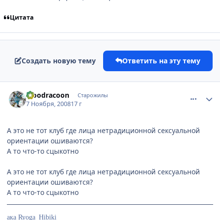
Цитата
Создать новую тему
Ответить на эту тему
comment_2185250
Статистика автора
bloodracoon
Старожилы
7 Ноября, 2008
17 г
А это не тот клуб где лица нетрадиционной сексуальной
ориентации ошиваются?
А то что-то сцыкотно
А это не тот клуб где лица нетрадиционной сексуальной
ориентации ошиваются?
А то что-то сцыкотно
ака Ryoga_Hibiki