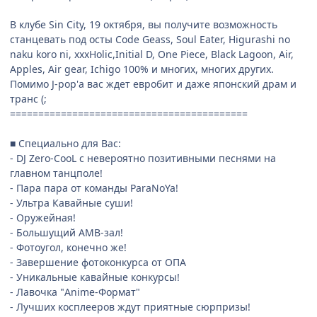
В клубе Sin City, 19 октября, вы получите возможность
станцевать под осты Code Geass, Soul Eater, Higurashi no
naku koro ni, xxxHolic,Initial D, One Piece, Black Lagoon, Air,
Apples, Air gear, Ichigo 100% и многих, многих других.
Помимо J-pop'а вас ждет евробит и даже японский драм и
транс (;
==========================================
■ Специально для Вас:
- DJ Zero-CooL с невероятно позитивными песнями на
главном танцполе!
- Пара пара от команды ParaNoYa!
- Ультра Кавайные суши!
- Оружейная!
- Большущий АМВ-зал!
- Фотоугол, конечно же!
- Завершение фотоконкурса от ОПА
- Уникальные кавайные конкурсы!
- Лавочка "Anime-Формат"
- Лучших косплееров ждут приятные сюрпризы!