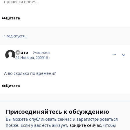
провести время.
Цитата
1 год спустя...
comment_2374078
Статистика автора
Райто
Участники
26 Ноября, 2009
16 г
А во сколько по времени?
Цитата
Присоединяйтесь к обсуждению
Вы можете опубликовать сейчас и зарегистрироваться
позже. Если у вас есть аккаунт,
войдите сейчас
, чтобы