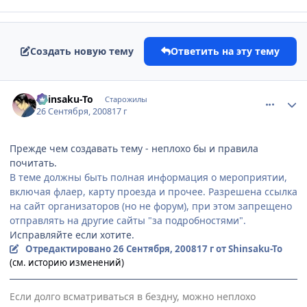
Создать новую тему
Ответить на эту тему
comment_2159931
Статистика автора
Shinsaku-To
Старожилы
26 Сентября, 2008
17 г
Прежде чем создавать тему - неплохо бы и правила
почитать.
В теме должны быть полная информация о мероприятии,
включая флаер, карту проезда и прочее. Разрешена ссылка
на сайт организаторов (но не форум), при этом запрещено
отправлять на другие сайты "за подробностями".
Исправляйте если хотите.
Отредактировано
26 Сентября, 2008
17 г
от Shinsaku-To
(см. историю изменений)
Если долго всматриваться в бездну, можно неплохо