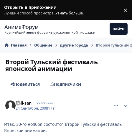
Перейти к содержимому
Открыть в приложении
×
З
Лучший способ просмотра.
Узнать больше
.
АнимеФорум
Войти
Крупнейший аниме-форум на русскоязычной площадке
Главная
Общение
Другие города
Второй Тульский 
Второй Тульский фестиваль
японской анимации
Поделиться
Подписчики
comment_2158788
Статистика автора
Mili-san
Участники
24 Сентября, 2008
17 г
Итак, 30-го ноября состоится Второй Тульский фестиваль
Японской анимации.