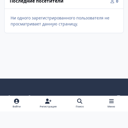
Последние посетители
0
Ни одного зарегистрированного пользователя не
просматривает данную страницу.
Светлый режим
Темный режим
Как в системе
v
k
Язык
Политика конфиденциальности
Войти
Регистрация
Поиск
Меню
Связаться с нами
Cookies
project25
Powered by
Invision Community