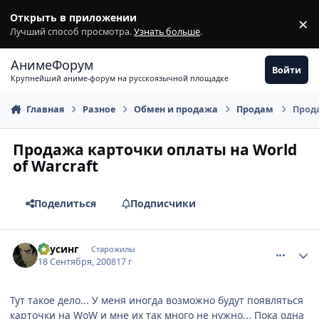
Перейти к содержимому
Открыть в приложении
×
З
Лучший способ просмотра.
Узнать больше
.
АнимеФорум
Войти
Крупнейший аниме-форум на русскоязычной площадке
Главная
Разное
Обмен и продажа
Продам
Прода
Продажа карточки оплаты на World
of Warcraft
Поделиться
Подписчики
comment_2155595
Статистика автора
Каусинг
Старожилы
18 Сентября, 2008
17 г
Тут такое дело... У меня иногда возможно будут появляться
карточки на WoW и мне их так много не нужно... Пока одна