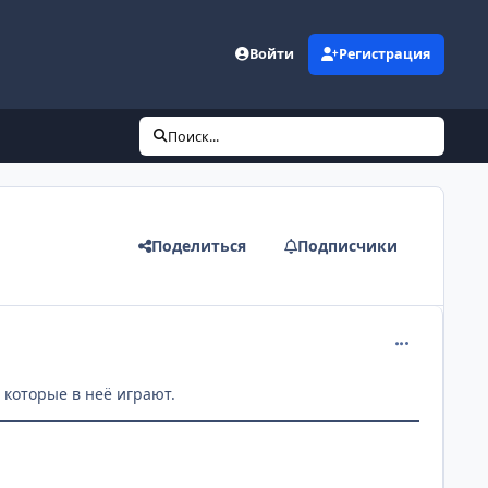
Войти
Регистрация
Поиск...
Поделиться
Подписчики
comment_215
 которые в неё играют.