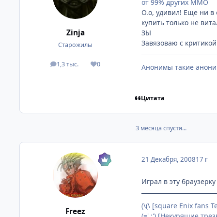
от 99% других ММО
О.о, удивил! Еще ни 
купить только не вита
Zinja
ЗЫ
Завязоваю с критикой 
Старожилы
1,3 тыс.
0
посты
Репутация
Анонимы такие анони
Цитата
3 месяца спустя...
21 Декабря, 2008
17 г
Играл в эту браузерку
(\(\ [square Enix fans 
Freez
(=' :') [Некурящие тре