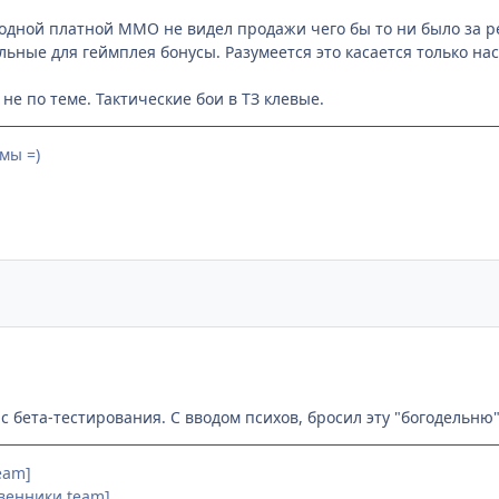
в одной платной ММО не видел продажи чего бы то ни было за р
льные для геймплея бонусы. Разумеется это касается только на
не по теме. Тактические бои в ТЗ клевые.
мы =)
 с бета-тестирования. С вводом психов, бросил эту "богодельню"
Team]
звенники team]