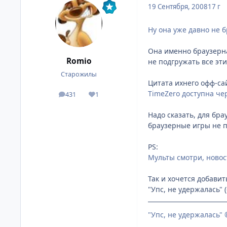
19 Сентября, 2008
17 г
Ну она уже давно не б
Она именно браузерная
Romio
не подгружать все эт
Старожилы
Цитата ихнего офф-са
TimeZero доступна че
431
1
посты
Репутация
Надо сказать, для бр
браузерные игры не 
PS:
Мульты смотри, новос
Так и хочется добавить
"Упс, не удержалась" (
"Упс, не удержалась" 