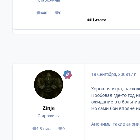
Старожилы
440
0
посты
Репутация
Цитата
18 Сентября, 2008
17 г
Хорошая игра, наскол
Пробовал где-то год н
ожидание в в больнице
Zinja
Но сами бои вполне н
Старожилы
Анонимы такие анони
1,3 тыс.
0
посты
Репутация