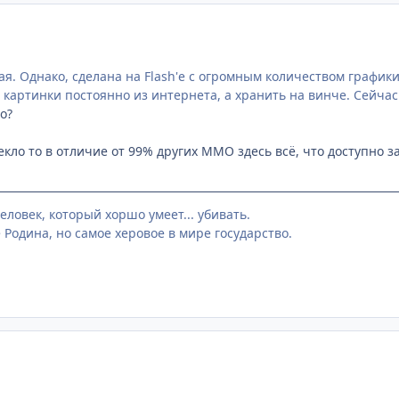
. Однако, сделана на Flash'е с огромным количеством графики 
и картинки постоянно из интернета, а хранить на винче. Сейча
о?
екло то в отличие от 99% других ММО здесь всё, что доступно з
человек, который хоршо умеет... убивать.
 Родина, но самое херовое в мире государство.