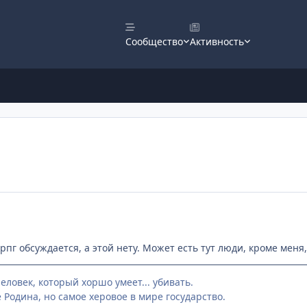
Сообщество
Активность
пг обсуждается, а этой нету. Может есть тут люди, кроме меня,
человек, который хоршо умеет... убивать.
 Родина, но самое херовое в мире государство.