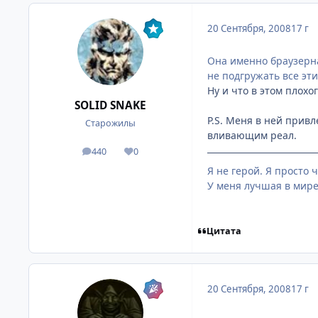
20 Сентября, 2008
17 г
Она именно браузерная
не подгружать все эт
Ну и что в этом плохог
SOLID SNAKE
P.S. Меня в ней привл
Старожилы
вливающим реал.
440
0
посты
Репутация
Я не герой. Я просто 
У меня лучшая в мире
Цитата
20 Сентября, 2008
17 г