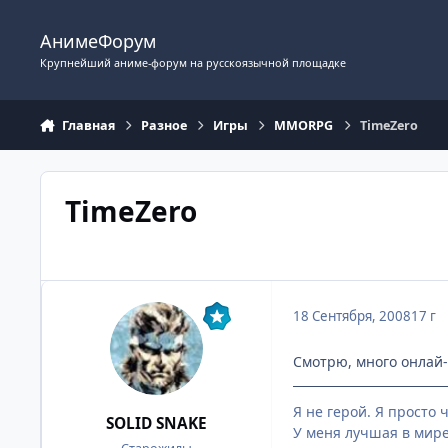
Перейти к содержимому
АнимеФорум
Крупнейший аниме-форум на русскоязычной площадке
Главная
Разное
Игры
MMORPG
TimeZero
TimeZero
18 Сентября, 2008
17 г
Смотрю, много онлай-р
Я не герой. Я просто 
SOLID SNAKE
У меня лучшая в мире