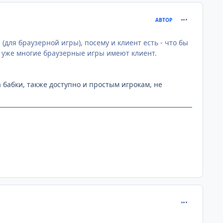
comment_215
АВТОР
(для браузерной игры), посему и клиент есть - что бы
с уже многие браузерные игры имеют клиент.
а бабки, также доступно и простым игрокам, не
comment_215