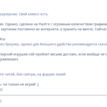
раузерная. Свой клиент есть.
. Однако, сделана на Flash'е с огромным количеством графики 
и картинки постоянно из интернета, а хранить на винче. Сейча
йта:
рез браузер, однако для большего удобства рекомендуется скача
аузерной игрушки сей проЖэкт весьма достоин, если вообще не
привлекают.
ти читай, бои смотри, на форуме лазий.
: но только не играй! ;)
с)
©