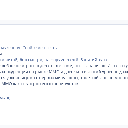
раузерная. Свой клиент есть.
зал
ти читай, бои смотри, на форуме лазий. Занятий куча.
е вобще не играть и делать все тоже, что ты написал. Игра то т
конкуренции на рынке ММО и довольно высокий уровень даже 
ся увлечь игрока с первых минут игры, так, чтобы он не мог о
 ММО как-то упорно его игнорируют =/.
мы =)