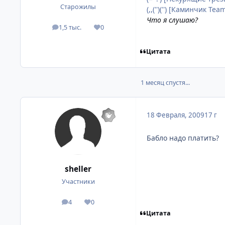
Старожилы
(,,('')('') [Каминчик Te
Что я слушаю?
1,5 тыс.
0
посты
Репутация
Цитата
1 месяц спустя...
18 Февраля, 2009
17 г
Бабло надо платить?
sheller
Участники
4
0
посты
Репутация
Цитата