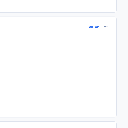
comment_215
АВТОР