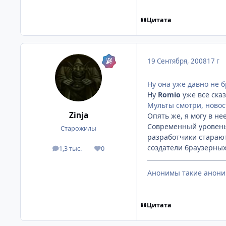
Цитата
19 Сентября, 2008
17 г
Ну она уже давно не б
Ну
Romio
уже все ска
Мульты смотри, новос
Zinja
Опять же, я могу в не
Современный уровень 
Старожилы
разработчики старают
создатели браузерных
1,3 тыс.
0
посты
Репутация
Анонимы такие анони
Цитата