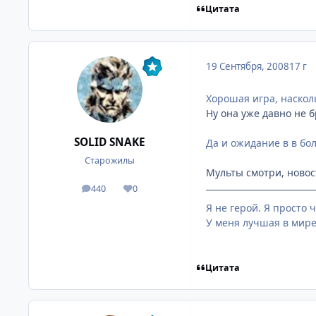
Цитата
19 Сентября, 2008
17 г
Хорошая игра, наскол
Ну она уже давно не б
SOLID SNAKE
Да и ожидание в в бол
Старожилы
Мульты смотри, новос
440
0
посты
Репутация
Я не герой. Я просто 
У меня лучшая в мире
Цитата