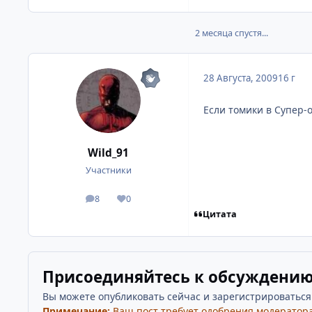
2 месяца спустя...
28 Августа, 2009
16 г
Если томики в Супер-
Wild_91
Участники
8
0
посты
Репутация
Цитата
Присоединяйтесь к обсуждени
Вы можете опубликовать сейчас и зарегистрироваться п
Примечание:
Ваш пост требует одобрения модератора