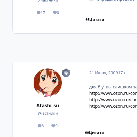
Участники
17
0
посты
Репутация
Цитата
21 Июня, 2009
17 г
для б.у. вы слишком 
http://www.ozon.ru/con
http://www.ozon.ru/con
Atashi_su
http://www.ozon.ru/con
Участники
8
0
посты
Репутация
Цитата