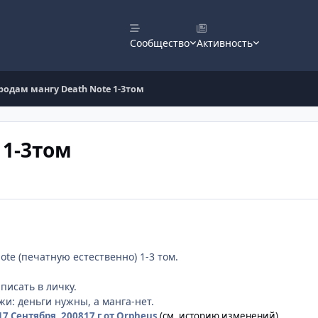
Сообщество
Активность
родам мангу Death Note 1-3том
 1-3том
ote (печатную естественно) 1-3 том.
исать в личку.
жи: деньги нужны, а манга-нет.
17 Сентября, 2008
17 г
от Orpheus
(см. историю изменений)