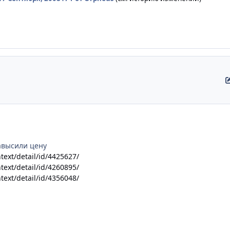
завысили цену
text/detail/id/4425627/
text/detail/id/4260895/
text/detail/id/4356048/