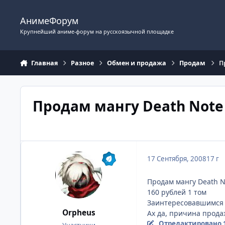
Перейти к содержимому
АнимеФорум
Крупнейший аниме-форум на русскоязычной площадке
Главная
Разное
Обмен и продажа
Продам
П
Продам мангу Death Note
17 Сентября, 2008
17 г
Продам мангу Death N
160 рублей 1 том
Заинтересовавшимся п
Orpheus
Ах да, причина прода
Отредактировано