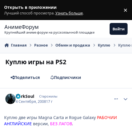
Перейти к содержимому
Открыть в приложении
×
З
Лучший способ просмотра.
Узнать больше
.
АнимеФорум
Войти
Крупнейший аниме-форум на русскоязычной площадке
Главная
Разное
Обмен и продажа
Куплю
Куплю 
Куплю игры на PS2
Поделиться
Подписчики
comment_2146435
Статистика автора
DarkSoul
Старожилы
4 Сентября, 2008
17 г
Куплю две игры Magna Carta и Rogue Galaxy
РАБОЧИИ
АНГЛИЙСКИЕ
версии,
БЕЗ ЛАГОВ
.