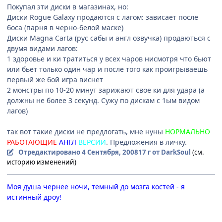
Покупал эти диски в магазинах, но:
Диски Rogue Galaxy продаются с лагом: зависает после
боса (парня в черно-белой маске)
Диски Magna Carta (рус сабы и англ озвучка) продаються с
двумя видами лагов:
1 здоровье и ки тратиться у всех чаров нисмотря что бьют
или бьет только один чар и после того как проигрываешь
первый же бой игра виснет
2 монстры по 10-20 минут зарижают свое ки для удара (а
должны не более 3 секунд. Сужу по дискам с 1ым видом
лагов)
так вот такие диски не предлогать, мне нуны
НОРМАЛЬНО
РАБОТАЮЩИЕ
АНГЛ
ВЕРСИИ
. Предложения в личку.
Отредактировано
4 Сентября, 2008
17 г
от DarkSoul
(см.
историю изменений)
Моя душа чернее ночи, темный до мозга костей - я
истинный дроу!