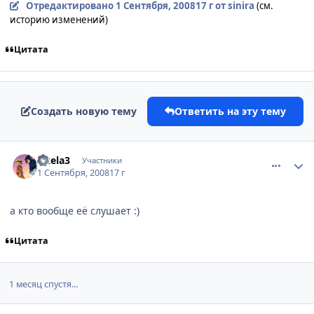
Отредактировано
1 Сентября, 2008
17 г
от sinira
(см.
историю изменений)
Цитата
Создать новую тему
Ответить на эту тему
comment_2144342
Статистика автора
Akela3
Участники
1 Сентября, 2008
17 г
а кто вообще её слушает :)
Цитата
1 месяц спустя...
comment_2174950
Статистика автора