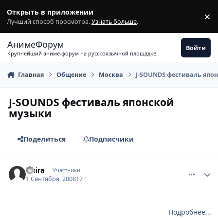
Перейти к содержимому
Открыть в приложении
×
З
Лучший способ просмотра.
Узнать больше
.
АнимеФорум
Войти
Крупнейший аниме-форум на русскоязычной площадке
Главная
Общение
Москва
J-SOUNDS фестиваль япо
J-SOUNDS фестиваль японской
музыки
Поделиться
Подписчики
comment_2144339
Статистика автора
sinira
Участники
1 Сентября, 2008
17 г
Подробнее...