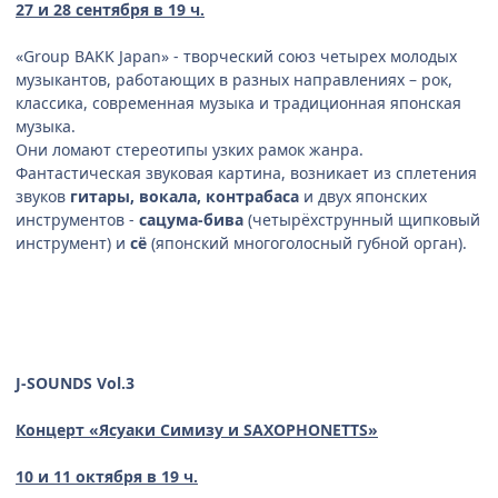
27 и 28 сентября в 19 ч.
«Group BAKK Japan» - творческий союз четырех молодых
музыкантов, работающих в разных направлениях – рок,
классика, современная музыка и традиционная японская
музыка.
Они ломают стереотипы узких рамок жанра.
Фантастическая звуковая картина, возникает из сплетения
звуков
гитары, вокала, контрабаса
и двух японских
инструментов -
сацума-бива
(четырёхструнный щипковый
инструмент) и
сё
(японский многоголосный губной орган).
J-SOUNDS Vol.
3
Концерт
«Ясуаки Симизу и
SAXOPHONETTS
»
10 и 11 октября в 19 ч.