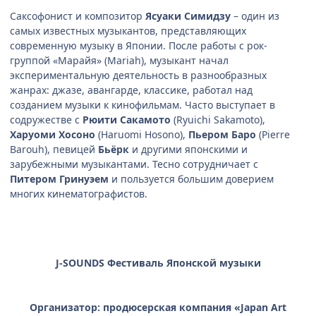
Саксофонист и композитор
Ясуаки Симидзу
– один из
самых известных музыкантов, представляющих
современную музыку в Японии. После работы с рок-
группой «Марайя» (Mariah), музыкант начал
экспериментальную деятельность в разнообразных
жанрах: джазе, авангарде, классике, работал над
созданием музыки к кинофильмам. Часто выступает в
содружестве с
Рюити Сакамото
(Ryuichi Sakamoto),
Хару
о
ми Хосоно
(Haruomi Hosono),
Пьером Баро
(Pierre
Barouh), певицей
Бьёрк
и другими японскими и
зарубежными музыкантами. Тесно сотрудничает с
Питером Гринуэем
и пользуется большим доверием
многих кинематографистов.
J-SOUNDS Фестиваль Японской музыки
Организатор: продюсерская компания «
Japan
Art