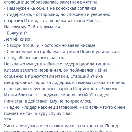
столешнице образовалась заметная вмятина.
- Нам нужен Кьюби, а не конохская соплячка!
- Лидер-сама, - осторожно, но спокойно и уверенно
возразил Итачи, - эта девочка из клана Хьюга.
На секунду Пейн задумался.
- Бьякуган?
Легкий кивок.
- Сасори погиб, и, - осторожно завел Кисаме.
- Слишком много проблем, - отрезал Пейн и уставился в
стену, облокотившись на стол.
Несколько минут в кабинете лидера царила тишина.
Кисаме заметно нервничал, он побаивался Пейна,
особенно в присутствии Итачи. Старший Учиха
непрерывно следил за лидером, в темных глазах то и дело
вспыхивало неуверенное зарево Шарингана. «Если уж
Итачи боится…», - подумал синеволосый. Он видел
Риннеган в действии. Ему не понравилось.
- Ладно, - лидер наконец заговорил. – Но если что-то с ней
пойдет не так, шкуру спущу с вас.
***
Хината очнулась и со всхлипом села на кровати. Перед
глазами до сих пор стояли красные глаза Кьюби, его