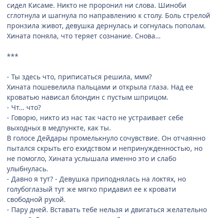
сидел Кисаме. Никто не проронил ни слова. Шиноби
сглотнула и шагнула по направлению к столу. Боль стрелой
пронзила живот, девушка дернулась и согнулась пополам.
Хината поняла, что теряет сознание. Снова…
***
- Ты здесь что, приписаться решила, ммм?
Хината пошевелила пальцами и открыла глаза. Над ее
кроватью нависал блондин с пустым шприцом.
- Чт… что?
- Говорю, никто из нас так часто не устраивает себе
выходных в медпункте, как ты.
В голосе Дейдары промелькнуло сочувствие. Он отчаянно
пытался скрыть его ехидством и непринужденностью, но
не помогло, Хината услышала именно это и слабо
улыбнулась.
- Давно я тут? - Девушка приподнялась на локтях, но
голубоглазый тут же мягко придавил ее к кровати
свободной рукой.
- Пару дней. Вставать тебе нельзя и двигаться желательно