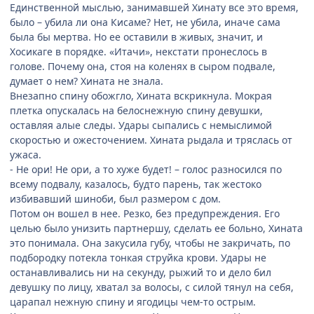
Единственной мыслью, занимавшей Хинату все это время,
было – убила ли она Кисаме? Нет, не убила, иначе сама
была бы мертва. Но ее оставили в живых, значит, и
Хосикаге в порядке. «Итачи», некстати пронеслось в
голове. Почему она, стоя на коленях в сыром подвале,
думает о нем? Хината не знала.
Внезапно спину обожгло, Хината вскрикнула. Мокрая
плетка опускалась на белоснежную спину девушки,
оставляя алые следы. Удары сыпались с немыслимой
скоростью и ожесточением. Хината рыдала и тряслась от
ужаса.
- Не ори! Не ори, а то хуже будет! – голос разносился по
всему подвалу, казалось, будто парень, так жестоко
избивавший шиноби, был размером с дом.
Потом он вошел в нее. Резко, без предупреждения. Его
целью было унизить партнершу, сделать ее больно, Хината
это понимала. Она закусила губу, чтобы не закричать, по
подбородку потекла тонкая струйка крови. Удары не
останавливались ни на секунду, рыжий то и дело бил
девушку по лицу, хватал за волосы, с силой тянул на себя,
царапал нежную спину и ягодицы чем-то острым.