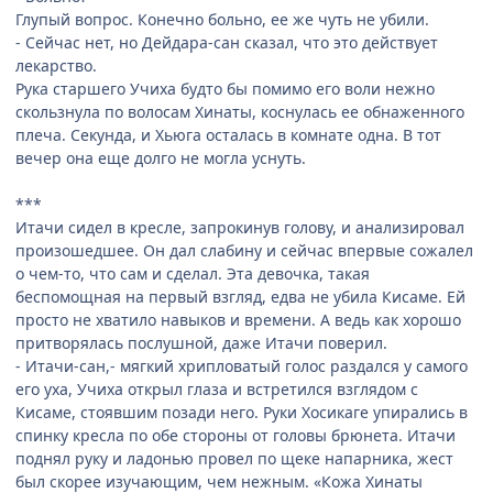
Глупый вопрос. Конечно больно, ее же чуть не убили.
- Сейчас нет, но Дейдара-сан сказал, что это действует
лекарство.
Рука старшего Учиха будто бы помимо его воли нежно
скользнула по волосам Хинаты, коснулась ее обнаженного
плеча. Секунда, и Хьюга осталась в комнате одна. В тот
вечер она еще долго не могла уснуть.
***
Итачи сидел в кресле, запрокинув голову, и анализировал
произошедшее. Он дал слабину и сейчас впервые сожалел
о чем-то, что сам и сделал. Эта девочка, такая
беспомощная на первый взгляд, едва не убила Кисаме. Ей
просто не хватило навыков и времени. А ведь как хорошо
притворялась послушной, даже Итачи поверил.
- Итачи-сан,- мягкий хрипловатый голос раздался у самого
его уха, Учиха открыл глаза и встретился взглядом с
Кисаме, стоявшим позади него. Руки Хосикаге упирались в
спинку кресла по обе стороны от головы брюнета. Итачи
поднял руку и ладонью провел по щеке напарника, жест
был скорее изучающим, чем нежным. «Кожа Хинаты