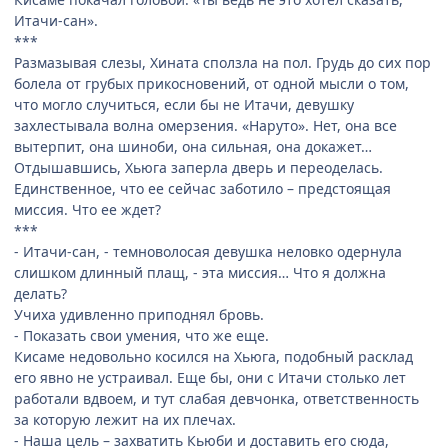
Итачи-сан».
***
Размазывая слезы, Хината сползла на пол. Грудь до сих пор
болела от грубых прикосновений, от одной мысли о том,
что могло случиться, если бы не Итачи, девушку
захлестывала волна омерзения. «Наруто». Нет, она все
вытерпит, она шиноби, она сильная, она докажет…
Отдышавшись, Хьюга заперла дверь и переоделась.
Единственное, что ее сейчас заботило – предстоящая
миссия. Что ее ждет?
***
- Итачи-сан, - темноволосая девушка неловко одернула
слишком длинный плащ, - эта миссия… Что я должна
делать?
Учиха удивленно приподнял бровь.
- Показать свои умения, что же еще.
Кисаме недовольно косился на Хьюга, подобный расклад
его явно не устраивал. Еще бы, они с Итачи столько лет
работали вдвоем, и тут слабая девчонка, ответственность
за которую лежит на их плечах.
- Наша цель – захватить Кьюби и доставить его сюда,