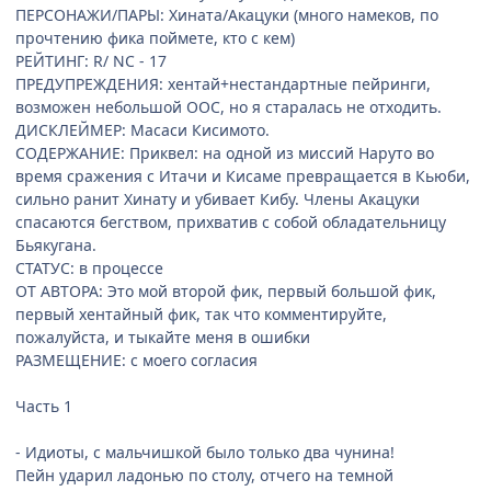
ПЕРСОНАЖИ/ПАРЫ: Хината/Акацуки (много намеков, по
прочтению фика поймете, кто с кем)
РЕЙТИНГ: R/ NC - 17
ПРЕДУПРЕЖДЕНИЯ: хентай+нестандартные пейринги,
возможен небольшой ООС, но я старалась не отходить.
ДИСКЛЕЙМЕР: Масаси Кисимото.
СОДЕРЖАНИЕ: Приквел: на одной из миссий Наруто во
время сражения с Итачи и Кисаме превращается в Кьюби,
сильно ранит Хинату и убивает Кибу. Члены Акацуки
спасаются бегством, прихватив с собой обладательницу
Бьякугана.
СТАТУС: в процессе
ОТ АВТОРА: Это мой второй фик, первый большой фик,
первый хентайный фик, так что комментируйте,
пожалуйста, и тыкайте меня в ошибки
РАЗМЕЩЕНИЕ: с моего согласия
Часть 1
- Идиоты, с мальчишкой было только два чунина!
Пейн ударил ладонью по столу, отчего на темной