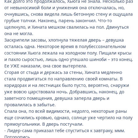
Как долго это продолжалось, Хьюга не знала. Несколько раз
от невыносимой боли и унижения она отключалась, но,
очнувшись, снова видела лишь бетонную стену и ощущала
грубые толчки. Наконец, парень закончил. Что-то
щелкнуло, и Хината мешком свалилась на пол. Двинуться
она не могла.
Заскрипели засовы, хлопнула тяжелая дверь – девушка
осталась одна. Некоторое время в полубессознательном
состоянии Хьюга лежала на холодном полу. Пищали крысы
и пахло сыростью, лишь одно утешало шиноби – это конец.
Ее УЖЕ наказали, она свое вытерпела.
Сгорая от стыда и держась за стены, Хината медленно
стала продвигаться по направлению своей комнаты. В
коридорах и на лестницах было пусто, вероятно, снаружи
уже вовсю царствовала ночь. Добравшись, наконец, до
заветного помещения, девушка заперла дверь и
провалилась в забытье.
Спала она, по всей видимости, недолго, некоторые раны
еще сочились кровью, однако, солнце уже чертило на полу
прямоугольники. В дверь постучали.
- Лидер-сама приказал тебе спуститься к завтраку, ммм.
Поторопись.