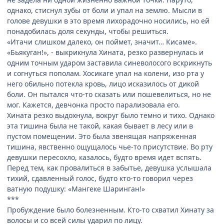
однако, стиснул зубы от боли и упал на землю. Мысли в
голове девушки в это время лихорадочно носились, но ей
понадобилась доля секунды, чтобы решиться.
«Итачи слишком далеко, он поймет, значит… Кисаме».
«Бьякуган!», - выкрикнула Хината, резко развернулась и
одним точным ударом заставила синеволосого вскрикнуть
и согнуться пополам. Хосикаге упал на колени, изо рта у
него обильно потекла кровь, лицо исказилось от дикой
боли. Он пытался что-то сказать или пошевелиться, но не
мог. Кажется, девчонка просто парализовала его.
Хината резко выдохнула, вокруг было темно и тихо. Однако
эта тишина была не такой, какая бывает в лесу или в
пустом помещении. Это была звенящая напряженная
тишина, явственно ощущалось чье-то присутствие. Во рту
девушки пересохло, казалось, будто время идет вспять.
Перед тем, как провалиться в забытье, девушка услышала
тихий, сдавленный голос, будто кто-то говорил через
ватную подушку: «Мангеке Шаринган!»
***
Пробуждение было болезненным. Кто-то схватил Хинату за
волосы и со всей силы ударил по лицу.