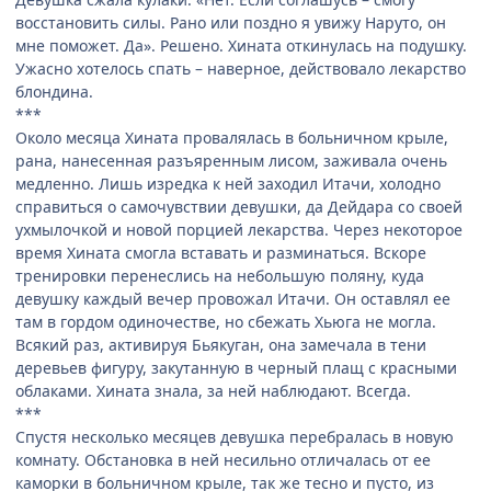
восстановить силы. Рано или поздно я увижу Наруто, он
мне поможет. Да». Решено. Хината откинулась на подушку.
Ужасно хотелось спать – наверное, действовало лекарство
блондина.
***
Около месяца Хината провалялась в больничном крыле,
рана, нанесенная разъяренным лисом, заживала очень
медленно. Лишь изредка к ней заходил Итачи, холодно
справиться о самочувствии девушки, да Дейдара со своей
ухмылочкой и новой порцией лекарства. Через некоторое
время Хината смогла вставать и разминаться. Вскоре
тренировки перенеслись на небольшую поляну, куда
девушку каждый вечер провожал Итачи. Он оставлял ее
там в гордом одиночестве, но сбежать Хьюга не могла.
Всякий раз, активируя Бьякуган, она замечала в тени
деревьев фигуру, закутанную в черный плащ с красными
облаками. Хината знала, за ней наблюдают. Всегда.
***
Спустя несколько месяцев девушка перебралась в новую
комнату. Обстановка в ней несильно отличалась от ее
каморки в больничном крыле, так же тесно и пусто, из