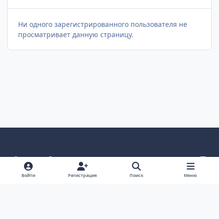
Ни одного зарегистрированного пользователя не
просматривает данную страницу.
Светлый режим
Темный режим
Как в системе
v
k
Язык
Политика конфиденциальности
Войти
Регистрация
Поиск
Меню
Связаться с нами
Cookies
project25
Powered by
Invision Community