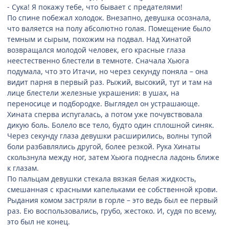
- Сука! Я покажу тебе, что бывает с предателями!
По спине побежал холодок. Внезапно, девушка осознала,
что валяется на полу абсолютно голая. Помещение было
темным и сырым, похожим на подвал. Над Хинатой
возвращался молодой человек, его красные глаза
неестественно блестели в темноте. Сначала Хьюга
подумала, что это Итачи, но через секунду поняла – она
видит парня в первый раз. Рыжий, высокий, тут и там на
лице блестели железные украшения: в ушах, на
переносице и подбородке. Выглядел он устрашающе.
Хината сперва испугалась, а потом уже почувствовала
дикую боль. Болело все тело, будто один сплошной синяк.
Через секунду глаза девушки расширились, волны тупой
боли разбавлялись другой, более резкой. Рука Хинаты
скользнула между ног, затем Хьюга поднесла ладонь ближе
к глазам.
По пальцам девушки стекала вязкая белая жидкость,
смешанная с красными капельками ее собственной крови.
Рыдания комом застряли в горле – это ведь был ее первый
раз. Ею воспользовались, грубо, жестоко. И, судя по всему,
это был не конец.