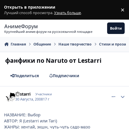
Перейти к содержимому
Открыть в приложении
×
З
Лучший способ просмотра.
Узнать больше
.
АнимеФорум
Войти
Крупнейший аниме-форум на русскоязычной площадке
Главная
Общение
Наше творчество
Стихи и проза
фанфики по Naruto от Lestarri
Поделиться
Подписчики
comment_2143331
Статистика автора
Lestarri
Участники
30 Августа, 2008
17 г
НАЗВАНИЕ: Выбор
АВТОР: Я (Lestarri или Tari)
ЖАНРЫ: хентай, экшн, чуть-чуть садо-мазо