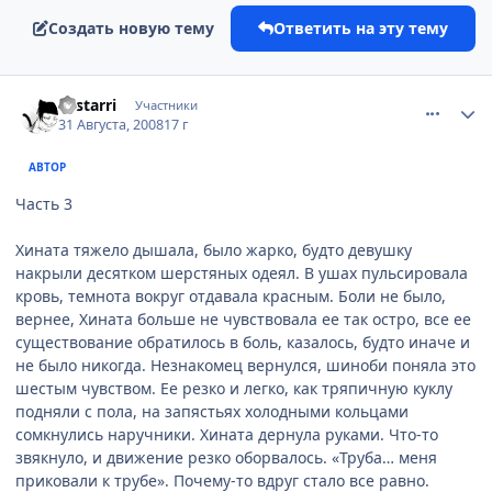
Создать новую тему
Ответить на эту тему
comment_2143888
Статистика автора
Lestarri
Участники
31 Августа, 2008
17 г
АВТОР
Часть 3
Хината тяжело дышала, было жарко, будто девушку
накрыли десятком шерстяных одеял. В ушах пульсировала
кровь, темнота вокруг отдавала красным. Боли не было,
вернее, Хината больше не чувствовала ее так остро, все ее
существование обратилось в боль, казалось, будто иначе и
не было никогда. Незнакомец вернулся, шиноби поняла это
шестым чувством. Ее резко и легко, как тряпичную куклу
подняли с пола, на запястьях холодными кольцами
сомкнулись наручники. Хината дернула руками. Что-то
звякнуло, и движение резко оборвалось. «Труба… меня
приковали к трубе». Почему-то вдруг стало все равно.