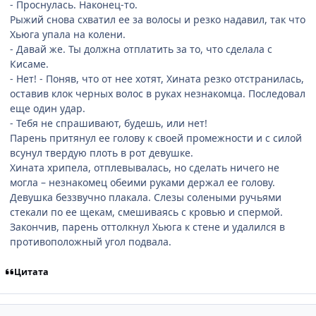
- Проснулась. Наконец-то.
Рыжий снова схватил ее за волосы и резко надавил, так что
Хьюга упала на колени.
- Давай же. Ты должна отплатить за то, что сделала с
Кисаме.
- Нет! - Поняв, что от нее хотят, Хината резко отстранилась,
оставив клок черных волос в руках незнакомца. Последовал
еще один удар.
- Тебя не спрашивают, будешь, или нет!
Парень притянул ее голову к своей промежности и с силой
всунул твердую плоть в рот девушке.
Хината хрипела, отплевывалась, но сделать ничего не
могла – незнакомец обеими руками держал ее голову.
Девушка беззвучно плакала. Слезы солеными ручьями
стекали по ее щекам, смешиваясь с кровью и спермой.
Закончив, парень оттолкнул Хьюга к стене и удалился в
противоположный угол подвала.
Цитата