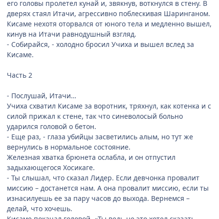
его головы пролетел кунай и, звякнув, воткнулся в стену. В
дверях стаял Итачи, агрессивно поблескивая Шаринганом.
Кисаме нехотя оторвался от юного тела и медленно вышел,
кинув на Итачи равнодушный взгляд.
- Собирайся, - холодно бросил Учиха и вышел вслед за
Кисаме.
Часть 2
- Послушай, Итачи…
Учиха схватил Кисаме за воротник, тряхнул, как котенка и с
силой прижал к стене, так что синеволосый больно
ударился головой о бетон.
- Еще раз, - глаза убийцы засветились алым, но тут же
вернулись в нормальное состояние.
Железная хватка брюнета ослабла, и он отпустил
задыхающегося Хосикаге.
- Ты слышал, что сказал Лидер. Если девчонка провалит
миссию – достанется нам. А она провалит миссию, если ты
изнасилуешь ее за пару часов до выхода. Вернемся –
делай, что хочешь.
Кисаме покачал головой. «Ты ведь не это хотел сказать,