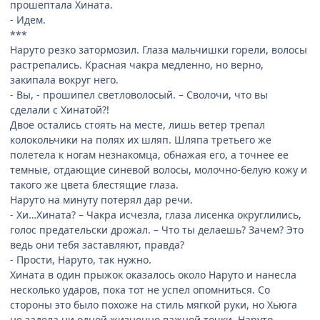
прошептала Хината.
- Идем.
***
Наруто резко затормозил. Глаза мальчишки горели, волосы
растрепались. Красная чакра медленно, но верно,
закипала вокруг него.
- Вы, - прошипел светловолосый. – Сволочи, что вы
сделали с Хинатой?!
Двое остались стоять на месте, лишь ветер трепал
колокольчики на полях их шляп. Шляпа третьего же
полетела к ногам незнакомца, обнажая его, а точнее ее
темные, отдающие синевой волосы, молочно-белую кожу и
такого же цвета блестящие глаза.
Наруто на минуту потерял дар речи.
- Хи…Хината? – Чакра исчезла, глаза лисенка округлились,
голос предательски дрожал. – Что ты делаешь? Зачем? Это
ведь они тебя заставляют, правда?
- Прости, Наруто, так нужно.
Хината в один прыжок оказалось около Наруто и нанесла
несколько ударов, пока тот не успел опомниться. Со
стороны это было похоже на стиль мягкой руки, но Хьюга
не задела ни одной жизненно важной точки. Наруто,