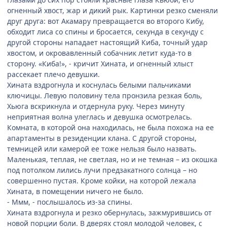
огненный хвост, жар и дикий рык. Картинки резко сменяли
друг друга: вот Акамару превращается во второго Кибу,
обходит лиса со спины и бросается, секунда в секунду с
другой стороны нападает настоящий Киба, точный удар
хвостом, и окровавленный собачник летит куда-то в
сторону. «Киба!», - кричит Хината, и огненный хлыст
рассекает плечо девушки.
Хината вздрогнула и коснулась белыми пальчиками
ключицы. Левую половину тела пронзила резкая боль,
Хьюга вскрикнула и отдернула руку. Через минуту
неприятная волна улеглась и девушка осмотрелась.
Комната, в которой она находилась, не была похожа на ее
апартаменты в резиденции клана. С другой стороны,
темницей или камерой ее тоже нельзя было назвать.
Маленькая, теплая, не светлая, но и не темная – из окошка
под потолком лились лучи предзакатного солнца – но
совершенно пустая. Кроме койки, на которой лежала
Хината, в помещении ничего не было.
- Ммм, - послышалось из-за спины.
Хината вздрогнула и резко обернулась, зажмурившись от
новой порции боли. В дверях стоял молодой человек, с