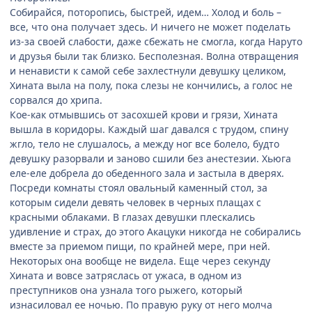
Собирайся, поторопись, быстрей, идем… Холод и боль –
все, что она получает здесь. И ничего не может поделать
из-за своей слабости, даже сбежать не смогла, когда Наруто
и друзья были так близко. Бесполезная. Волна отвращения
и ненависти к самой себе захлестнули девушку целиком,
Хината выла на полу, пока слезы не кончились, а голос не
сорвался до хрипа.
Кое-как отмывшись от засохшей крови и грязи, Хината
вышла в коридоры. Каждый шаг давался с трудом, спину
жгло, тело не слушалось, а между ног все болело, будто
девушку разорвали и заново сшили без анестезии. Хьюга
еле-еле добрела до обеденного зала и застыла в дверях.
Посреди комнаты стоял овальный каменный стол, за
которым сидели девять человек в черных плащах с
красными облаками. В глазах девушки плескались
удивление и страх, до этого Акацуки никогда не собирались
вместе за приемом пищи, по крайней мере, при ней.
Некоторых она вообще не видела. Еще через секунду
Хината и вовсе затряслась от ужаса, в одном из
преступников она узнала того рыжего, который
изнасиловал ее ночью. По правую руку от него молча