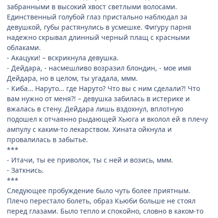
забранными в высокий хвост светлыми волосами.
Единственный голубой глаз пристально наблюдал за
девушкой, губы растянулись в усмешке. Фигуру парня
надежно скрывал длинный черный плащ с красными
облаками.
- Акацуки! – вскрикнула девушка.
- Дейдара, - насмешливо возразил блондин, - мое имя
Дейдара, но в целом, ты угадала, ммм.
- Киба… Наруто… где Наруто? Что вы с ним сделали?! Что
вам нужно от меня?! – девушка забилась в истерике и
вжалась в стену. Дейдара лишь вздохнул, вплотную
подошел к отчаянно рыдающей Хьюга и вколол ей в плечу
ампулу с каким-то лекарством. Хината ойкнула и
провалилась в забытье.
***
- Итачи, ты ее приволок, ты с ней и возись, ммм.
- Заткнись.
***
Следующее пробуждение было чуть более приятным.
Плечо перестало болеть, образ Кьюби больше не стоял
перед глазами. Было тепло и спокойно, словно в каком-то