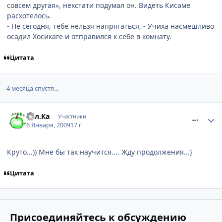
совсем другая», некстати подумал он. Видеть Кисаме
расхотелось.
- Не сегодня, тебе нельзя напрягаться, - Учиха насмешливо
осадил Хосикаге и отправился к себе в комнату.
Цитата
4 месяца спустя...
comment_2212760
Статистика автора
Бел.Ка
Участники
6 Января, 2009
17 г
Круто...)) Мне бы так научится.... Жду продолжения...)
Цитата
Присоединяйтесь к обсуждению