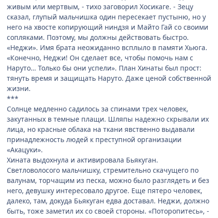
живым или мертвым, - тихо заговорил Хосикаге. - Зецу
сказал, глупый мальчишка один пересекает пустыню, но у
него на хвосте копирующий ниндзя и Майто Гай со своими
сопляками. Поэтому, мы должны действовать быстро.
«Неджи». Имя брата неожиданно всплыло в памяти Хьюга.
«Конечно, Неджи! Он сделает все, чтобы помочь нам с
Наруто… Только бы они успели». План Хинаты был прост:
тянуть время и защищать Наруто. Даже ценой собственной
жизни.
***
Солнце медленно садилось за спинами трех человек,
закутанных в темные плащи. Шляпы надежно скрывали их
лица, но красные облака на ткани явственно выдавали
принадлежность людей к преступной организации
«Акацуки».
Хината выдохнула и активировала Бьякуган.
Светловолосого мальчишку, стремительно скачущего по
валунам, торчащим из песка, можно было разглядеть и без
него, девушку интересовало другое. Еще пятеро человек,
далеко, там, докуда Бьякуган едва доставал. Неджи, должно
быть, тоже заметил их со своей стороны. «Поторопитесь», -