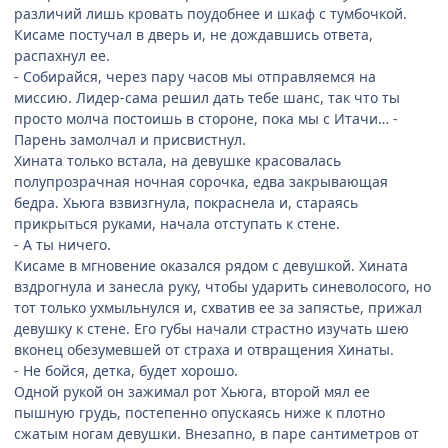
различий лишь кровать поудобнее и шкаф с тумбочкой.
Кисаме постучал в дверь и, не дождавшись ответа,
распахнул ее.
- Собирайся, через пару часов мы отправляемся на
миссию. Лидер-сама решил дать тебе шанс, так что ты
просто молча постоишь в стороне, пока мы с Итачи… -
Парень замолчал и присвистнул.
Хината только встала, на девушке красовалась
полупрозрачная ночная сорочка, едва закрывающая
бедра. Хьюга взвизгнула, покраснела и, стараясь
прикрыться руками, начала отступать к стене.
- А ты ничего.
Кисаме в мгновение оказался рядом с девушкой. Хината
вздрогнула и занесла руку, чтобы ударить синеволосого, но
тот только ухмыльнулся и, схватив ее за запястье, прижал
девушку к стене. Его губы начали страстно изучать шею
вконец обезумевшей от страха и отвращения Хинаты.
- Не бойся, детка, будет хорошо.
Одной рукой он зажимал рот Хьюга, второй мял ее
пышную грудь, постепенно опускаясь ниже к плотно
сжатым ногам девушки. Внезапно, в паре сантиметров от