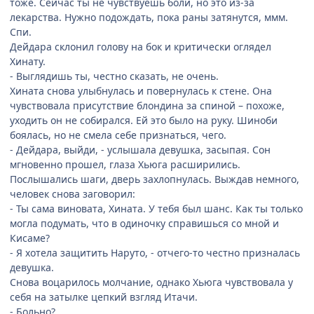
тоже. Сейчас ты не чувствуешь боли, но это из-за
лекарства. Нужно подождать, пока раны затянутся, ммм.
Спи.
Дейдара склонил голову на бок и критически оглядел
Хинату.
- Выглядишь ты, честно сказать, не очень.
Хината снова улыбнулась и повернулась к стене. Она
чувствовала присутствие блондина за спиной – похоже,
уходить он не собирался. Ей это было на руку. Шиноби
боялась, но не смела себе признаться, чего.
- Дейдара, выйди, - услышала девушка, засыпая. Сон
мгновенно прошел, глаза Хьюга расширились.
Послышались шаги, дверь захлопнулась. Выждав немного,
человек снова заговорил:
- Ты сама виновата, Хината. У тебя был шанс. Как ты только
могла подумать, что в одиночку справишься со мной и
Кисаме?
- Я хотела защитить Наруто, - отчего-то честно призналась
девушка.
Снова воцарилось молчание, однако Хьюга чувствовала у
себя на затылке цепкий взгляд Итачи.
- Больно?