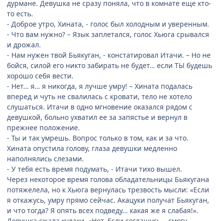
дурмане. Девушка не сразу поняла, что в комнате еще кто-
то есть.
- Доброе утро, Хината, - голос был холодным и уверенным.
- Что вам нужно? – Язык заплетался, голос Хьюга срывался
и дрожал.
- Нам нужен твой Бьякуган, - констатировал Итачи. – Но не
бойся, силой его никто забирать не будет… если ТЫ будешь
хорошо себя вести.
- Нет… я… я никогда, я лучше умру! – Хината подалась
вперед и чуть не свалилась с кровати, тело не хотело
слушаться. Итачи в одно мгновение оказался рядом с
девушкой, больно ухватил ее за запястье и вернул в
прежнее положение.
- Ты и так умрешь. Вопрос только в том, как и за что.
Хината опустила голову, глаза девушки медленно
наполнялись слезами.
- У тебя есть время подумать, - Итачи тихо вышел.
Через некоторое время голова обладательницы Бьякугана
потяжелела, но к Хьюга вернулась трезвость мысли: «Если
я откажусь, умру прямо сейчас. Акацуки получат Бьякуган,
и что тогда? Я опять всех подведу… какая же я слабая!».
Девушка сжала кулаки. «Нет. Если соглашусь – смогу