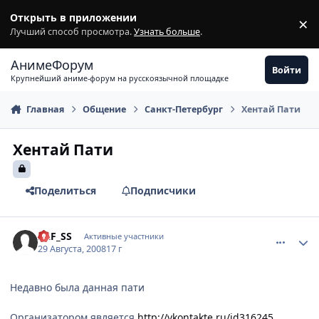
Перейти к содержимому
Открыть в приложении
×
З
Лучший способ просмотра.
Узнать больше
.
АнимеФорум
Войти
Крупнейший аниме-форум на русскоязычной площадке
Главная
Общение
Санкт-Петербург
Хентай Пати
Хентай Пати
Поделиться
Подписчики
comment_2142676
Статистика автора
ALF_SS
Активные участники
29 Августа, 2008
17 г
Недавно была данная пати
Организатором является
http://vkontakte.ru/id316245