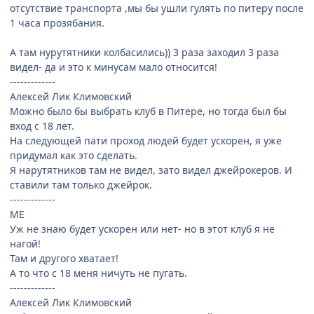
отсутствие транспорта ,мы бы ушли гулять по питеру после
1 часа прозябания.
А там нурутятники колбасились)) 3 раза заходил 3 раза
видел- да и это к минусам мало относится!
-------------
Алексей Лик Климовский
Можно было бы выбрать клуб в Питере, но тогда был бы
вход с 18 лет.
На следующей пати проход людей будет ускорен, я уже
придумал как это сделать.
Я нарутятников там не видел, зато видел джейрокеров. И
ставили там только джейрок.
-------------
ME
Уж не знаю будет ускорен или нет- но в этот клуб я не
нагой!
Там и другого хватает!
А то что с 18 меня ничуть не пугать.
-------------
Алексей Лик Климовский