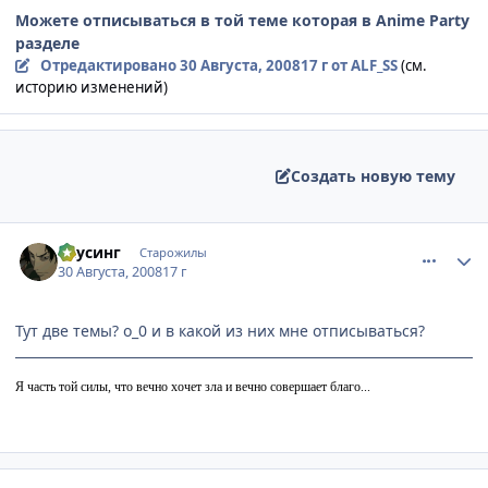
Можете отписываться в той теме которая в Anime Party
разделе
Отредактировано
30 Августа, 2008
17 г
от ALF_SS
(см.
историю изменений)
Создать новую тему
comment_2142979
Статистика автора
Каусинг
Старожилы
30 Августа, 2008
17 г
Тут две темы? о_0 и в какой из них мне отписываться?
Я часть той силы, что вечно хочет зла и вечно совершает благо...
comment_2143042
Статистика автора