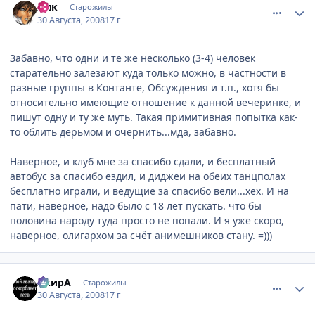
Лик
Старожилы
30 Августа, 2008
17 г
Забавно, что одни и те же несколько (3-4) человек
старательно залезают куда только можно, в частности в
разные группы в Контанте, Обсуждения и т.п., хотя бы
относительно имеющие отношение к данной вечеринке, и
пишут одну и ту же муть. Такая примитивная попытка как-
то облить дерьмом и очернить...мда, забавно.
Наверное, и клуб мне за спасибо сдали, и бесплатный
автобус за спасибо ездил, и диджеи на обеих танцполах
бесплатно играли, и ведущие за спасибо вели...хех. И на
пати, наверное, надо было с 18 лет пускать. что бы
половина народу туда просто не попали. И я уже скоро,
наверное, олигархом за счёт анимешников стану. =)))
comment_2143045
Статистика автора
АкирА
Старожилы
30 Августа, 2008
17 г