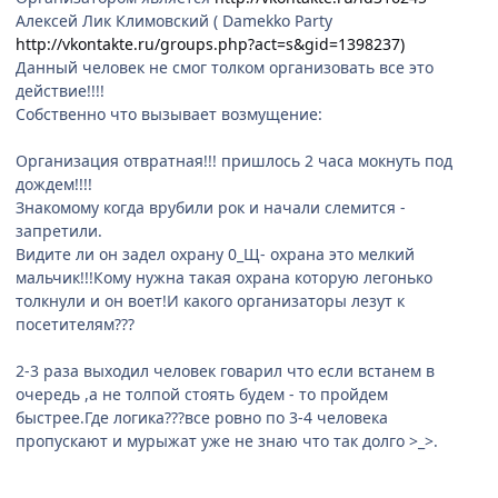
Алексей Лик Климовский ( Damekko Party
http://vkontakte.ru/groups.php?act=s&gid=1398237)
Данный человек не смог толком организовать все это
действие!!!!
Собственно что вызывает возмущение:
Организация отвратная!!! пришлось 2 часа мокнуть под
дождем!!!!
Знакомому когда врубили рок и начали слемится -
запретили.
Видите ли он задел охрану 0_Щ- охрана это мелкий
мальчик!!!Кому нужна такая охрана которую легонько
толкнули и он воет!И какого организаторы лезут к
посетителям???
2-3 раза выходил человек говарил что если встанем в
очередь ,а не толпой стоять будем - то пройдем
быстрее.Где логика???все ровно по 3-4 человека
пропускают и мурыжат уже не знаю что так долго >_>.