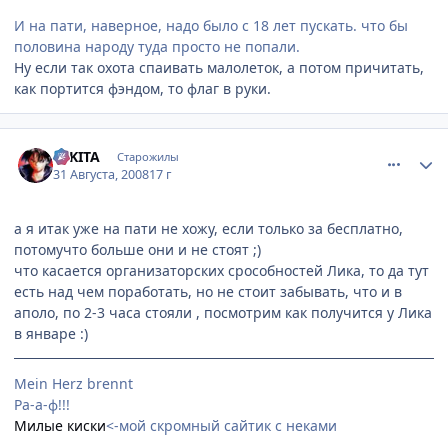
И на пати, наверное, надо было с 18 лет пускать. что бы
половина народу туда просто не попали.
Ну если так охота спаивать малолеток, а потом причитать,
как портится фэндом, то флаг в руки.
comment_2143539
Статистика автора
NIKITA
Старожилы
31 Августа, 2008
17 г
а я итак уже на пати не хожу, если только за бесплатно,
потомучто больше они и не стоят ;)
что касается организаторских срособностей Лика, то да тут
есть над чем поработать, но не стоит забывать, что и в
аполо, по 2-3 часа стояли , посмотрим как получится у Лика
в январе :)
Mein Herz brennt
Ра-а-ф!!!
Милые киски
<-мой скромный сайтик с неками