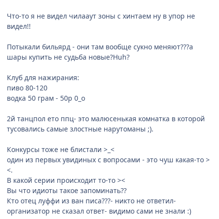
Что-то я не видел чилааут зоны с хинтаем ну в упор не
видел!!
Потыкали бильярд - они там вообще сукно меняют???а
шары купить не судьба новые?Huh?
Клуб для нажирания:
пиво 80-120
водка 50 грам - 50р 0_o
2й танцпол ето ппц- это малюсенькая комнатка в которой
тусовались самые злостные нарутоманы ;).
Конкурсы тоже не блистали >_<
один из первых увидиных с вопросами - это чуш какая-то >
<.
В какой серии происходит то-то ><
Вы что идиоты такое запоминать??
Кто отец луффи из ван писа???- никто не ответил-
организатор не сказал ответ- видимо сами не знали :)