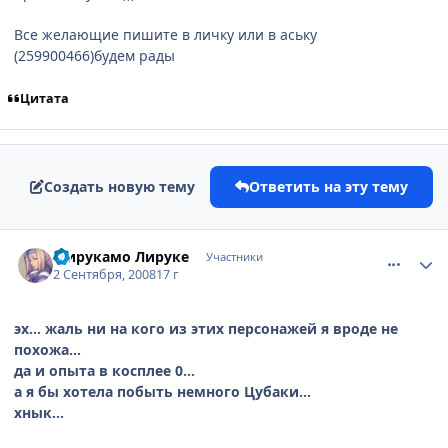
Все желающие пишите в личку или в аську
(259900466)будем рады
Цитата
Создать новую тему
Ответить на эту тему
comment_2145406
Статистика автора
Мирукамо Лируке
Участники
2 Сентября, 2008
17 г
эх... жаль ни на кого из этих персонажей я вроде не
похожа...
да и опыта в косплее 0...
а я бы хотела побыть немного Цубаки...
хнык...