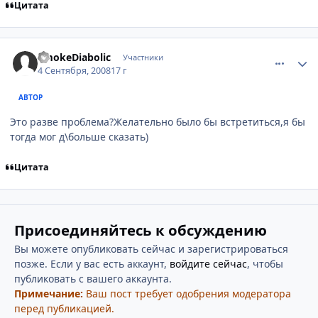
Цитата
comment_2146526
Статистика автора
SmokeDiabolic
Участники
4 Сентября, 2008
17 г
АВТОР
Это разве проблема?Желательно было бы встретиться,я бы
тогда мог д\больше сказать)
Цитата
Присоединяйтесь к обсуждению
Вы можете опубликовать сейчас и зарегистрироваться
позже. Если у вас есть аккаунт,
войдите сейчас
, чтобы
публиковать с вашего аккаунта.
Примечание:
Ваш пост требует одобрения модератора
перед публикацией.