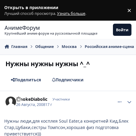
Перейти к содержимому
Открыть в приложении
×
З
Лучший способ просмотра.
Узнать больше
.
АнимеФорум
Войти
Крупнейший аниме-форум на русскоязычной площадке
Главная
Общение
Москва
Российская аниме-сцена
Нужны нужны нужны ^_^
Поделиться
Подписчики
comment_2140942
Статистика автора
SmokeDiabolic
Участники
26 Августа, 2008
17 г
Нужны люди,для косплея Soul Eater,а конкретней Кид,Блек
Стар,Цубаки,сестры Томпсон,хорошая физ подготовка
приветствуется)))