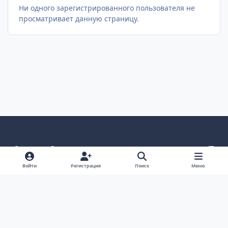
Ни одного зарегистрированного пользователя не
просматривает данную страницу.
Светлый режим
Темный режим
Как в системе
v
k
Язык
Политика конфиденциальности
Войти
Регистрация
Поиск
Меню
Связаться с нами
Cookies
project25
Powered by
Invision Community