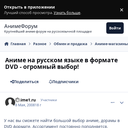
Перейти к содержимому
Открыть в приложении
×
З
Лучший способ просмотра.
Узнать больше
.
АнимеФорум
Войти
Крупнейший аниме-форум на русскоязычной площадке
Главная
Разное
Обмен и продажа
Аниме-магазин
Аниме на русском языке в формате
DVD - огромный выбор!
Поделиться
Подписчики
comment_2061336
Статистика автора
Anime1.ru
Участники
8 Мая, 2008
18 г
У нас вы сможете найти большой выбор аниме, дорамы в
DVD формате. Ассортимент постоянно пополняется.