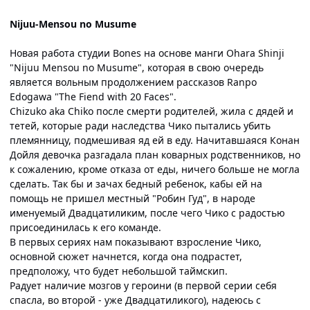
Nijuu-Mensou no Musume
Новая работа студии Bones на основе манги Ohara Shinji
"Nijuu Mensou no Musume", которая в свою очередь
является вольным продолжением рассказов Ranpo
Edogawa "The Fiend with 20 Faces".
Chizuko aka Chiko после смерти родителей, жила с дядей и
тетей, которые ради наследства Чико пытались убить
племянницу, подмешивая яд ей в еду. Начитавшаяся Конан
Дойля девочка разгадала план коварных родственников, но
к сожалению, кроме отказа от еды, ничего больше не могла
сделать. Так бы и зачах бедный ребенок, кабы ей на
помощь не пришел местный "Робин Гуд", в народе
именуемый Двадцатиликим, после чего Чико с радостью
присоединилась к его команде.
В первых сериях нам показывают взросление Чико,
основной сюжет начнется, когда она подрастет,
предположу, что будет небольшой таймскип.
Радует наличие мозгов у героини (в первой серии себя
спасла, во второй - уже Двадцатиликого), надеюсь с