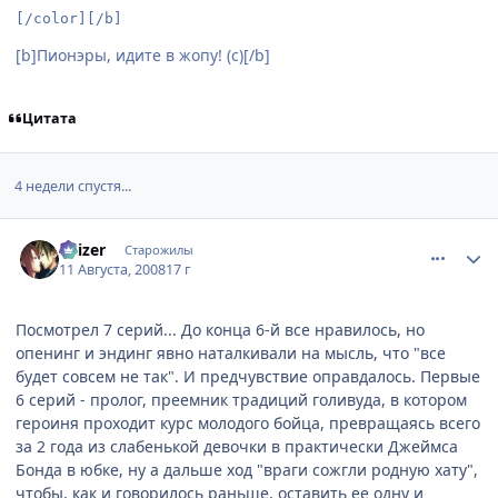
[/color][/b]
[b]Пионэры, идите в жопу! (с)[/b]
Цитата
4 недели спустя...
comment_2131961
Статистика автора
Kaizer
Старожилы
11 Августа, 2008
17 г
Посмотрел 7 серий... До конца 6-й все нравилось, но
опенинг и эндинг явно наталкивали на мысль, что "все
будет совсем не так". И предчувствие оправдалось. Первые
6 серий - пролог, преемник традиций голивуда, в котором
героиня проходит курс молодого бойца, превращаясь всего
за 2 года из слабенькой девочки в практически Джеймса
Бонда в юбке, ну а дальше ход "враги сожгли родную хату",
чтобы, как и говорилось раньше, оставить ее одну и