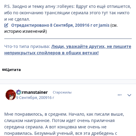
P.S. Заодно и темку апну :rolleyes: Вдруг кто ещё отпишется,
ибо по окончанию трансляции сериала этого тут так никто
и не сделал.
Отредактировано
8 Сентября, 2009
16 г
от Jamis
(см.
историю изменений)
Что-то типа призыва:
Люди, уважайте других, не пишите
неприкрытых спойлеров в общих ветках!
Цитата
comment_2330790
Статистика автора
Durmanstainer
Старожилы
9 Сентября, 2009
16 г
Мне понравилось, в среднем. Начало, как писали выше,
слишком наигранное. Потом идет очень приличная
середина сериала. А вот концовка мне очень не
понравилась. Безумный ученый, вся эта дребедень с