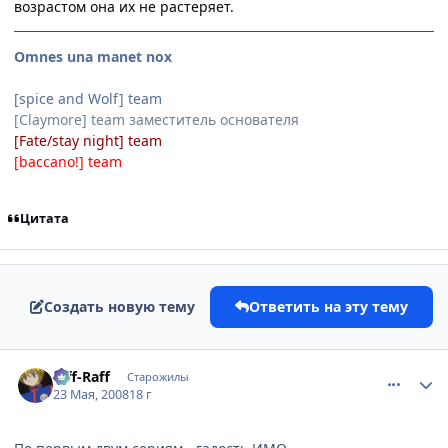
возрастом она их не растеряет.
Omnes una manet nox
[spice and Wolf] team
[Claymore] team заместитель основателя
[Fate/stay night] team
[baccano!] team
Цитата
Создать новую тему
Ответить на эту тему
comment_2074359
Статистика автора
Riff-Raff
Старожилы
23 Мая, 2008
18 г