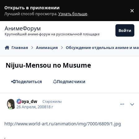
Перейти к содержимому
Открыть в приложении
×
З
Лучший способ просмотра.
Узнать больше
.
АнимеФорум
Войти
Крупнейший аниме-форум на русскоязычной площадке
Главная
Анимация
Обсуждение отдельных аниме и м
Nijuu-Mensou no Musume
Поделиться
Подписчики
comment_2051171
Статистика автора
Ellaya_dw
Старожилы
26 Апреля, 2008
18 г
http://www.world-art.ru/animation/img/7000/6809/1.jpg
,