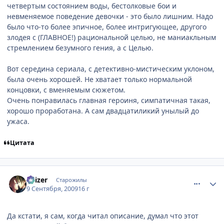
четвертым состоянием воды, бестолковые бои и
невменяемое поведение девочки - это было лишним. Надо
было что-то более эпичное, более интригующее, другого
злодея с (ГЛАВНОЕ!) рациональной целью, не маниакльным
стремлением безумного гения, а с Целью.
Вот середина сериала, с детективно-мистическим уклоном,
была очень хорошей. Не хватает только нормальной
концовки, с вменяемым сюжетом.
Очень понравилась главная героиня, симпатичная такая,
хорошо проработана. А сам двадцатиликий унылый до
ужаса.
Цитата
comment_2330976
Статистика автора
Kaizer
Старожилы
9 Сентября, 2009
16 г
Да кстати, я сам, когда читал описание, думал что этот