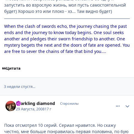
запустить во взрослую жизнь, мол пусть самостоятельной
будет) Хорошо это или плохо - хз... Там видно будет)
When the clash of swords echo, the journey chasing the past
ends and the journey to know today begins. One soul seeks
another and pledges their sworn friendship to another. One
mystery begets the next and the doors of fate are opened. You
are free to sever the chains of fate that bind you....
Цитата
3 недели спустя...
comment_2142445
Статистика автора
sparkling diamond
Старожилы
29 Августа, 2008
17 г
Пока отсмотрел 10 серий. Сериал нравится. Но скажу
честно, мне больше понравилась первая половина, по 6ую