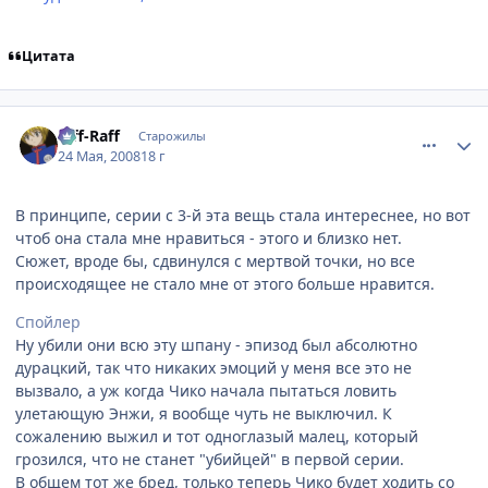
Цитата
comment_2074898
Статистика автора
Riff-Raff
Старожилы
24 Мая, 2008
18 г
В принципе, серии с 3-й эта вещь стала интереснее, но вот
чтоб она стала мне нравиться - этого и близко нет.
Сюжет, вроде бы, сдвинулся с мертвой точки, но все
происходящее не стало мне от этого больше нравится.
Спойлер
Ну убили они всю эту шпану - эпизод был абсолютно
дурацкий, так что никаких эмоций у меня все это не
вызвало, а уж когда Чико начала пытаться ловить
улетающую Энжи, я вообще чуть не выключил. К
сожалению выжил и тот одноглазый малец, который
грозился, что не станет "убийцей" в первой серии.
В общем тот же бред, только теперь Чико будет ходить со