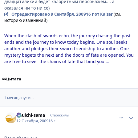
двадцатиликий будет калоритным персонажем.... а
оказался ни то ни се)
Отредактировано
9 Сентября, 2009
16 г
от Kaizer
(см.
историю изменений)
When the clash of swords echo, the journey chasing the past
ends and the journey to know today begins. One soul seeks
another and pledges their sworn friendship to another. One
mystery begets the next and the doors of fate are opened. You
are free to sever the chains of fate that bind you....
Цитата
1 месяц спустя...
comment_2349238
Статистика автора
Yuuichi-sama
Старожилы
12 Октября, 2009
16 г
9 серий позади.