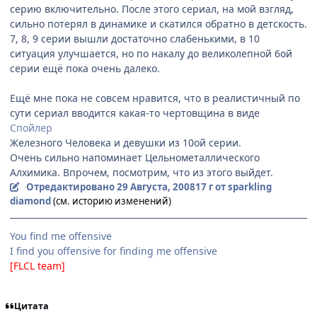
серию включительно. После этого сериал, на мой взгляд,
сильно потерял в динамике и скатился обратно в детскость.
7, 8, 9 серии вышли достаточно слабенькими, в 10
ситуация улучшается, но по накалу до великолепной 6ой
серии ещё пока очень далеко.
Ещё мне пока не совсем нравится, что в реалистичный по
сути сериал вводится какая-то чертовщина в виде
Спойлер
Железного Человека и девушки из 10ой серии.
Очень сильно напоминает Цельнометаллического
Алхимика. Впрочем, посмотрим, что из этого выйдет.
Отредактировано
29 Августа, 2008
17 г
от sparkling
diamond
(см. историю изменений)
You find me offensive
I find you offensive for finding me offensive
[FLCL team]
Цитата