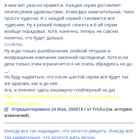
А мне вот ужасно нравится. Каждая серия доставляет
неописуемое удовольствие. Атмосфра замечательная. Чико
просто чудесна. И с каждой серией становится всё
чудеснее. Ну а резкий поворот сюжета в 6-ой серии
вообще порадовал. Хотя, конечно, теперь не совсем
понятно, что будет дальше.
Спойлер
Ну есди только разоблачение злобной тётушки и
возвращение компании законной наследнице. Хотя если
дела только этим ограничется я не очень обрадуюсь но да -
__-
Но буду надеяться, что после шестой серии всё будет так
же здорово, как и до неё.
Ага, и опенинг здесь кошмарно спойлерный но да)
Мдя... теме уже почти месяц, а я её только заметила...
Старею, старею.
Отредактировано
24 Мая, 2008
18 г
от Trisha
(см. историю
изменений)
Иногда все так надоедает, что хочется умереть. Иногда всё
так удивительно, что хочется жить вечно.