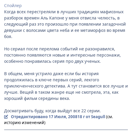
Спойлер
Когда всех перестреляли в лучших традициях мафиозных
разборок времен Аль Капоне у меня отвисла челюсть, в
следующий раз это произошло при появлении загадочной
девушки с волосами цвета неба и ее метаморфоз во время
боя.
Но сериал после перелома событий не разонравился,
постоянно появляются новые и интересные персонажи,
особенно понравилась серия про двух ученых.
В общем, меня устрило даже если бы история
продолжилась в ключе первых серий, лекгого
приключенческого детектива. А тут становится все лучше и
лучше. Вещей в таком жанре еще не смотрела, эта, как
хороший фильм середины века.
Досматривать буду, когда выйдут все 22 серии.
Отредактировано
17 Июля, 2008
18 г
от Seagull
(см.
историю изменений)