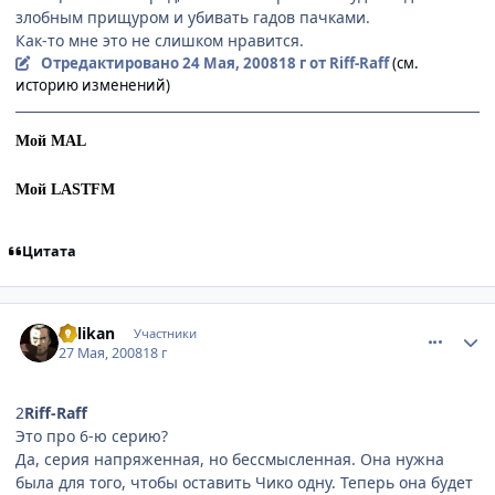
злобным прищуром и убивать гадов пачками.
Как-то мне это не слишком нравится.
Отредактировано
24 Мая, 2008
18 г
от Riff-Raff
(см.
историю изменений)
Мой MAL
Мой LASTFM
Цитата
comment_2077103
Статистика автора
Pelikan
Участники
27 Мая, 2008
18 г
2
Riff-Raff
Это про 6-ю серию?
Да, серия напряженная, но бессмысленная. Она нужна
была для того, чтобы оставить Чико одну. Теперь она будет