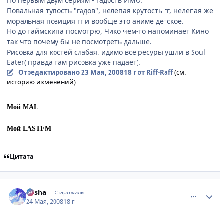
По первым двум сериям - гадость ИМО.
Повальная тупость "гадов", нелепая крутость гг, нелепая же
моральная позиция гг и вообще это аниме детское.
Но до таймскипа посмотрю, Чико чем-то напоминает Кино
так что почему бы не посмотреть дальше.
Рисовка для костей слабая, идимо все ресуры ушли в Soul
Eater( правда там рисовка уже падает).
Отредактировано
23 Мая, 2008
18 г
от Riff-Raff
(см.
историю изменений)
Мой MAL
Мой LASTFM
Цитата
comment_2074486
Статистика автора
Trisha
Старожилы
24 Мая, 2008
18 г