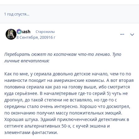
1 год спустя...
comment_2330111
Статистика автора
smash
Старожилы
8 Сентября, 2009
16 г
Перебирать сюжет по косточкам что-то лениво. Тупо
личные впечатления:
Как по мне, у сериала довольно детское начало, чем-то по
наивности походит на американские комиксы. А вот вторая
половина сериала как раз на голову выше, ибо смотрится
куда серьёзнее. В начале(первые где-то серий 5) чуть не
дропнул, до такой степени не вставляло, но где-то с
середины стало очень интересно. Хорошо что досмотрел,
по окончанию получил массу положительных эмоций.
Хорошая штука. Эдакий приключенческий детективчик в
сеттинге альтернативных 50-х, с кучей экшена и
элементами фантастики.