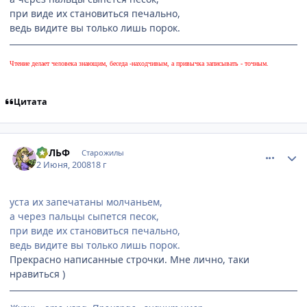
при виде их становиться печально,
ведь видите вы только лишь порок.
Чтение делает человека знающим, беседа -находчивым, а привычка записывать - точным.
Цитата
comment_2082343
Статистика автора
БЭЛЬФ
Старожилы
2 Июня, 2008
18 г
уста их запечатаны молчаньем,
а через пальцы сыпется песок,
при виде их становиться печально,
ведь видите вы только лишь порок.
Прекрасно написанные строчки. Мне лично, таки
нравиться )