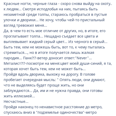
Красные ногти, черные глаза - скоро снова выйду на охоту..
к людям... Смотря исподлобья на них, пытаясь быть
незаметной среди толпы, стараюсь пробраться в пустые
улочки и дворики... Не хочу, чтобы чей-то пристальный
взгляд тревожил меня...
Да, в чем-то есть мое отличие от других, но, в итоге, его
проглатывает толпа... Нещадно съедает все цвета и
выплевывает жидкий серый цвет... Из черного в серый...
Быть тем, кем не можешь быть, вот то, к чему пыталась
стремиться..., но в итоге получается лишь жалкая
пародия... Панк?!?-ветер доносит ответ:"Never"...
Металист?!?-посмотри на меня:цвет моей души-синий, я та,
которая хочет быть тем, кем не может быть...
Пройдя вдоль дворика, выхожу на дорогу. В голове
пробегает очередная мысль: " Опять люди, они думают,
что не выделяясь будет проще жить, но они
заблуждаются... Да, им и не нужна правда, они готовы
жить иллюзией...
Несчастные...
Пройдя наконец-то ненавистное расстояние до метро,
спускаюсь вниз в "подземелье одиночества"-метро