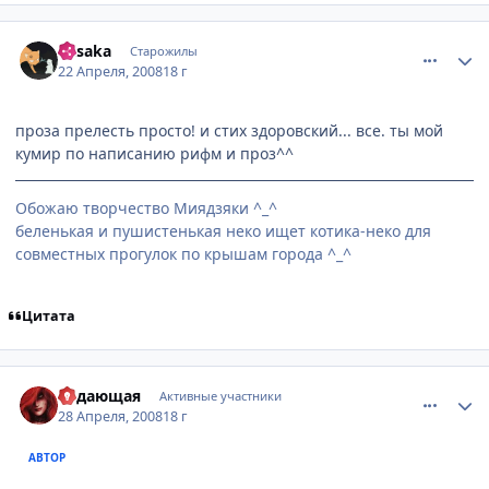
comment_2047982
Статистика автора
Misaka
Старожилы
22 Апреля, 2008
18 г
проза прелесть просто! и стих здоровский... все. ты мой
кумир по написанию рифм и проз^^
Обожаю творчество Миядзяки ^_^
беленькая и пушистенькая неко ищет котика-неко для
совместных прогулок по крышам города ^_^
Цитата
comment_2052978
Статистика автора
Ведающая
Активные участники
28 Апреля, 2008
18 г
АВТОР