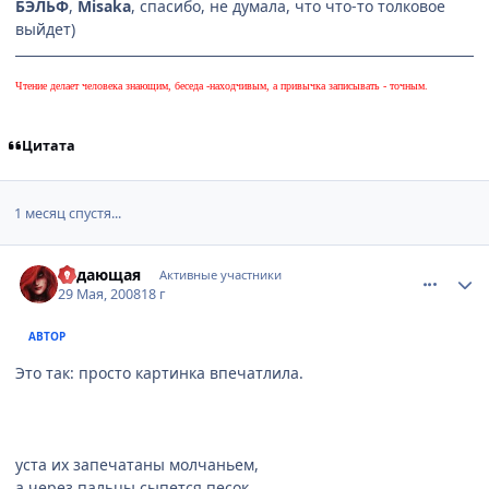
БЭЛЬФ
,
Misaka
, спасибо, не думала, что что-то толковое
выйдет)
Чтение делает человека знающим, беседа -находчивым, а привычка записывать - точным.
Цитата
1 месяц спустя...
comment_2079407
Статистика автора
Ведающая
Активные участники
29 Мая, 2008
18 г
АВТОР
Это так: просто картинка впечатлила.
уста их запечатаны молчаньем,
а через пальцы сыпется песок,