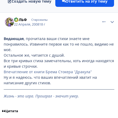
Создать новую тему
Ответить на эту тему
comment_2047718
Статистика автора
БЭЛЬФ
Старожилы
22 Апреля, 2008
18 г
Ведающая
, прочитала ваши стихи знаете мне
понравилось. Извините первое как то не пошло, видимо не
моё.
Остальное же, читается с душой.
Все три кривых стиха замечательны, хоть иногда находятся
и кривые строчки.
Впечатление от книги Брема Стокера "Дракула"
Ну и я надеюсь. что ваших впечатлений хватит на
написание других стихов.
Жизнь - это игра. Проиграл - значит умер.
Цитата