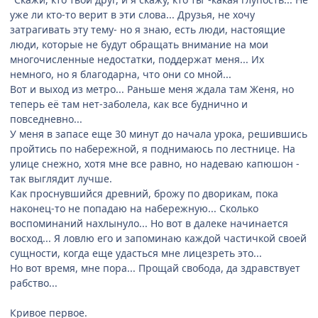
уже ли кто-то верит в эти слова... Друзья, не хочу
затрагивать эту тему- но я знаю, есть люди, настоящие
люди, которые не будут обращать внимание на мои
многочисленные недостатки, поддержат меня... Их
немного, но я благодарна, что они со мной...
Вот и выход из метро... Раньше меня ждала там Женя, но
теперь её там нет-заболела, как все буднично и
повседневно...
У меня в запасе еще 30 минут до начала урока, решившись
пройтись по набережной, я поднимаюсь по лестнице. На
улице снежно, хотя мне все равно, но надеваю капюшон -
так выглядит лучше.
Как проснувшийся древний, брожу по дворикам, пока
наконец-то не попадаю на набережную... Сколько
воспоминаний нахлынуло... Но вот в далеке начинается
восход... Я ловлю его и запоминаю каждой частичкой своей
сущности, когда еще удасться мне лицезреть это...
Но вот время, мне пора... Прощай свобода, да здравствует
рабство...
Кривое первое.