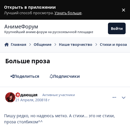
Перейти к содержимому
Открыть в приложении
×
З
Лучший способ просмотра.
Узнать больше
.
АнимеФорум
Войти
Крупнейший аниме-форум на русскоязычной площадке
Главная
Общение
Наше творчество
Стихи и проза
Больше проза
Поделиться
Подписчики
comment_2047024
Статистика автора
Ведающая
Активные участники
21 Апреля, 2008
18 г
Пишу редко, но надеюсь метко. А стихи... это не стихи,
проза столбиком^^