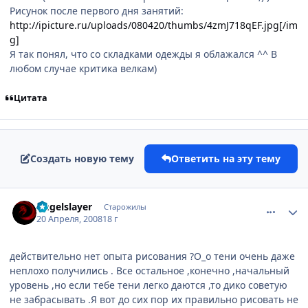
Рисунок после первого дня занятий:
http://ipicture.ru/uploads/080420/thumbs/4zmJ718qEF.jpg[/im
g]
Я так понял, что со складками одежды я облажался ^^ В
любом случае критика велкам)
Цитата
Создать новую тему
Ответить на эту тему
comment_2046122
Статистика автора
Angelslayer
Старожилы
20 Апреля, 2008
18 г
действительно нет опыта рисования ?О_о тени очень даже
неплохо получились . Все остальное ,конечно ,начальный
уровень ,но если тебе тени легко даются ,то дико советую
не забрасывать .Я вот до сих пор их правильно рисовать не