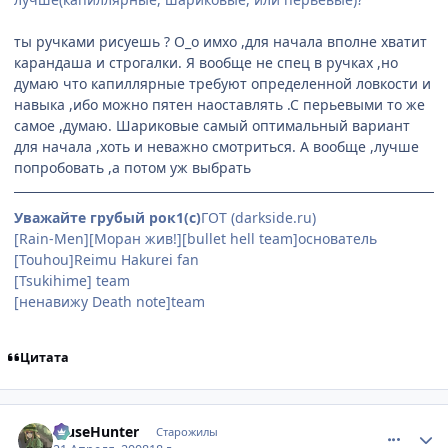
ты ручками рисуешь ? О_о имхо ,для начала вполне хватит
карандаша и строгалки. Я вообще не спец в ручках ,но
думаю что капиллярные требуют определенной ловкости и
навыка ,ибо можно пятен наоставлять .С перьевыми то же
самое ,думаю. Шариковые самый оптимальный вариант
для начала ,хоть и неважно смотриться. А вообще ,лучше
попробовать ,а потом уж выбрать
Уважайте грубый рок1(с)
ГОТ (darkside.ru)
[Rain-Men][Моран жив!][bullet hell team]основатель
[Touhou]Reimu Hakurei fan
(особенно её сисек)
[Tsukihime] team
[ненавижу Death note]team
Цитата
comment_2046297
Статистика автора
MuseHunter
Старожилы