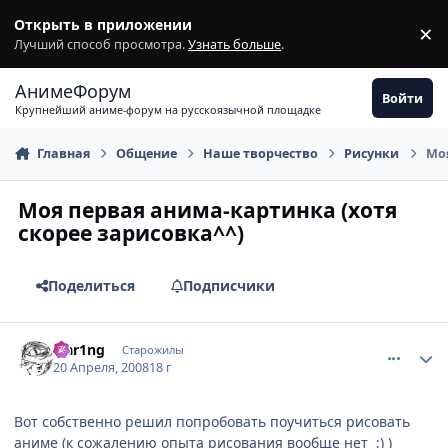
Перейти к содержимому
Открыть в приложении
×
З
Лучший способ просмотра.
Узнать больше
.
АнимеФорум
Войти
Крупнейший аниме-форум на русскоязычной площадке
Главная
Общение
Наше творчество
Рисунки
Моя
Моя первая анима-картинка (хотя
скорее зарисовка^^)
Поделиться
Подписчики
comment_2046020
Статистика автора
Flar1ng
Старожилы
20 Апреля, 2008
18 г
Вот собственно решил попробовать поучиться рисовать
аниме (к сожалению опыта рисования вообще нет ;) )