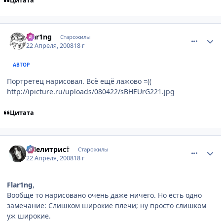
Цитата
comment_2047985
Статистика автора
Flar1ng
Старожилы
22 Апреля, 2008
18 г
АВТОР
Портретец нарисовал. Всё ещё лажово =((
http://ipicture.ru/uploads/080422/sBHEUrG221.jpg
Цитата
comment_2047989
Статистика автора
†Мелитрис†
Старожилы
22 Апреля, 2008
18 г
Flar1ng
,
Вообще то нарисовано очень даже ничего. Но есть одно
замечание: Слишком широкие плечи; ну просто слишком
уж широкие.