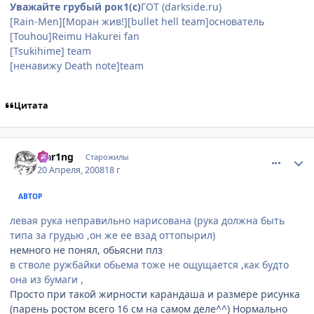
Уважайте грубый рок1(с)
ГОТ (darkside.ru)
[Rain-Men][Моран жив!][bullet hell team]основатель
[Touhou]Reimu Hakurei fan
(особенно её сисек)
[Tsukihime] team
[ненавижу Death note]team
Цитата
comment_2046225
Статистика автора
Flar1ng
Старожилы
20 Апреля, 2008
18 г
АВТОР
левая рука неправильно нарисована (рука должна быть
типа за грудью ,он же ее взад оттопырил)
немного не понял, обьясни плз
в стволе ружбайки обьема тоже не ощущается ,как будто
она из бумаги ,
Просто при такой жирности карандаша и размере рисунка
(парень ростом всего 16 см на самом деле^^) Нормально