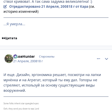
ствол кривоват. А так сама задумка великолепна! :)
Отредактировано
21 Апреля, 2008
18 г
от Кара
(см.
историю изменений)
...Я умерла...
Цитата
comment_2046702
Статистика автора
MuseHunter
Старожилы
21 Апреля, 2008
18 г
И еще. Дизайн, эргономика решает, посмотри на лапки
мунёнка и на Агрегат, который ты ему дал. Топоры не
стреляют, используй за основу существующие виды
вооружений.
Some folks inherit star spangled eyes
Ooh, they send you down to war, Lord