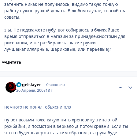
затенить никак не получилось, видимо такую тонкую
работу нужно ручкой делать. В любом случае, спасибо за
советы.
з.ы. Не подскажете нубу, вот собираюсь в ближайшее
время отправиться в магазин за принадлежностями для
рисования, и не разбираюсь - какие ручки
лучше(капиллярные, шариковые, или перьевые)?
Цитата
comment_2046268
Статистика автора
Angelslayer
Старожилы
20 Апреля, 2008
18 г
немного не понял, обьясни плз
ну вот возьми тоже какую нить хреновину ,типа этой
ружбайки ,и посмотри в зеркало ,а потом сравни .Если ты
что то будешь держать таким образом ,эта рука будет