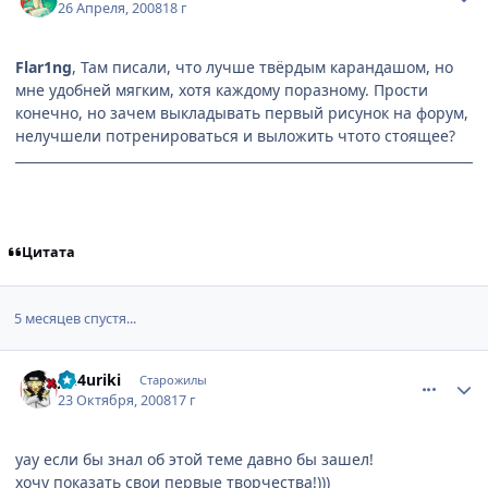
26 Апреля, 2008
18 г
Flar1ng
, Там писали, что лучше твёрдым карандашом, но
мне удобней мягким, хотя каждому поразному. Прости
конечно, но зачем выкладывать первый рисунок на форум,
нелучшели потренироваться и выложить чтото стоящее?
Цитата
5 месяцев спустя...
comment_2175723
Статистика автора
Jin4uriki
Старожилы
23 Октября, 2008
17 г
уау если бы знал об этой теме давно бы зашел!
хочу показать свои первые творчества!)))