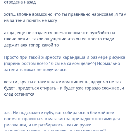
отведена назад
хотя...вполне возможно что ты правильно нарисовал ,я там
из за тени понять не могу
ах да ,еще не создается впечатления что ружбайка на
плече лежит. такое ощущение что он ее просто сзади
держит аля топор какой то
Просто при такой жирности карандаша и размере рисунка
(парень ростом всего 16 см на самом деле^^) Нормально
затенить никак не получилось
кстати ,зря ты с таким нажимом пишешь ,вдруг чо не так
будет ,придеться стирать - и будет уже гораздо сложнее ,и
след останется
з.ы. Не подскажете нубу, вот собираюсь в ближайшее
время отправиться в магазин за принадлежностями для
рисования, и не разбираюсь - какие ручки
лучше(капиллярные, шариковые, или перьевые)?