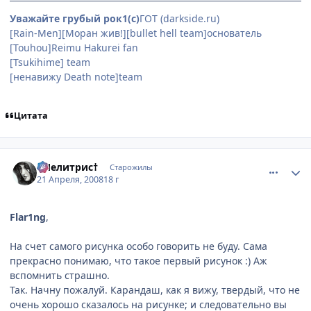
Уважайте грубый рок1(с)
ГОТ (darkside.ru)
[Rain-Men][Моран жив!][bullet hell team]основатель
[Touhou]Reimu Hakurei fan
(особенно её сисек)
[Tsukihime] team
[ненавижу Death note]team
Цитата
comment_2046687
Статистика автора
†Мелитрис†
Старожилы
21 Апреля, 2008
18 г
Flar1ng
,
На счет самого рисунка особо говорить не буду. Сама
прекрасно понимаю, что такое первый рисунок :) Аж
вспомнить страшно.
Так. Начну пожалуй. Карандаш, как я вижу, твердый, что не
очень хорошо сказалось на рисунке; и следовательно вы