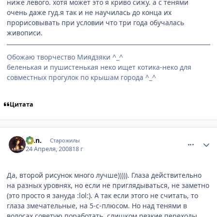
ниже левого. хотя может это я криво сижу. а с тенями
очень даже гуд.я так и не научилась до конца их
прорисовывать при условии что три года обучалась
живописи.
Обожаю творчество Миядзяки ^_^
беленькая и пушистенькая неко ищет котика-неко для
совместных прогулок по крышам города ^_^
Цитата
comment_2049568
Статистика автора
a.j.n.
Старожилы
24 Апреля, 2008
18 г
Да, второй рисунок много лучше))))). Глаза действительно
на разных уровнях, но если не приглядываться, не заметно
(это просто я зануда :lol:). А так если этого не считать, то
глаза змечательные, на 5-с-плюсом. Но над тенями в
волосах советую поработать, слишком резкие переходы.