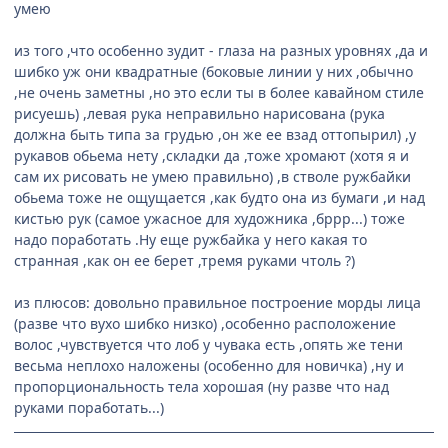
умею
из того ,что особенно зудит - глаза на разных уровнях ,да и
шибко уж они квадратные (боковые линии у них ,обычно
,не очень заметны ,но это если ты в более кавайном стиле
рисуешь) ,левая рука неправильно нарисована (рука
должна быть типа за грудью ,он же ее взад оттопырил) ,у
рукавов обьема нету ,складки да ,тоже хромают (хотя я и
сам их рисовать не умею правильно) ,в стволе ружбайки
обьема тоже не ощущается ,как будто она из бумаги ,и над
кистью рук (самое ужасное для художника ,бррр...) тоже
надо поработать .Ну еще ружбайка у него какая то
странная ,как он ее берет ,тремя руками чтоль ?)
из плюсов: довольно правильное построение морды лица
(разве что вухо шибко низко) ,особенно расположение
волос ,чувствуется что лоб у чувака есть ,опять же тени
весьма неплохо наложены (особенно для новичка) ,ну и
пропорциональность тела хорошая (ну разве что над
руками поработать...)