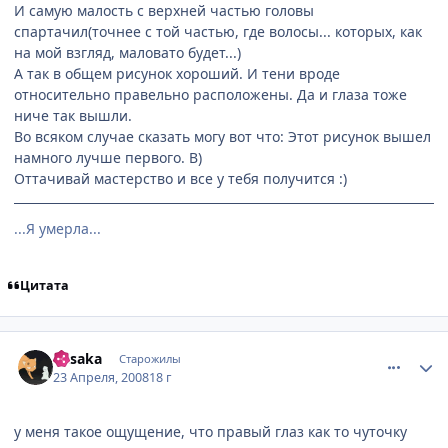
И самую малость с верхней частью головы
спартачил(точнее с той частью, где волосы... которых, как
на мой взгляд, маловато будет...)
А так в общем рисунок хороший. И тени вроде
относительно правельно расположены. Да и глаза тоже
ниче так вышли.
Во всяком случае сказать могу вот что: Этот рисунок вышел
намного лучше первого. B)
Оттачивай мастерство и все у тебя получится :)
...Я умерла...
Цитата
comment_2048947
Статистика автора
Misaka
Старожилы
23 Апреля, 2008
18 г
у меня такое ощущение, что правый глаз как то чуточку