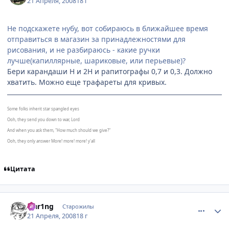
21 Апреля, 2008
18 г
Не подскажете нубу, вот собираюсь в ближайшее время
отправиться в магазин за принадлежностями для
рисования, и не разбираюсь - какие ручки
лучше(капиллярные, шариковые, или перьевые)?
Бери карандаши Н и 2Н и рапитографы 0,7 и 0,3. Должно
хватить. Можно еще трафареты для кривых.
Some folks inherit star spangled eyes
Ooh, they send you down to war, Lord
And when you ask them, "How much should we give?"
Ooh, they only answer More! more! more! y'all
Цитата
comment_2046307
Статистика автора
Flar1ng
Старожилы
21 Апреля, 2008
18 г