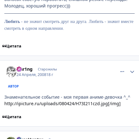
Молодец, хороший прогресс)))
Любить
-
не значит смотреть друг на друга. Любить - значит вместе
смотреть в одном направлении.
Цитата
comment_2049828
Статистика автора
Flar1ng
Старожилы
24 Апреля, 2008
18 г
АВТОР
Знаменательное событие - моя первая аниме-девочка ^_^
http://ipicture.ru/uploads/080424/H73I211czd.jpg[/img]
Цитата
comment_2049919
Статистика автора