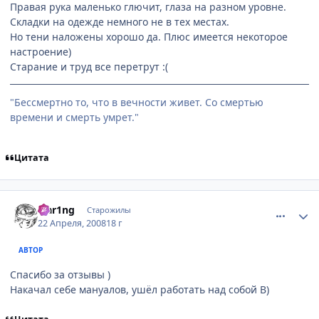
Правая рука маленько глючит, глаза на разном уровне.
Складки на одежде немного не в тех местах.
Но тени наложены хорошо да. Плюс имеется некоторое
настроение)
Старание и труд все перетрут :(
"Бессмертно то, что в вечности живет. Со смертью
времени и смерть умрет."
Цитата
comment_2047580
Статистика автора
Flar1ng
Старожилы
22 Апреля, 2008
18 г
АВТОР
Спасибо за отзывы )
Накачал себе мануалов, ушёл работать над собой B)