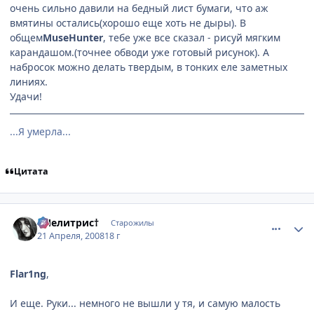
очень сильно давили на бедный лист бумаги, что аж
вмятины остались(хорошо еще хоть не дыры). В
общем
MuseHunter
, тебе уже все сказал - рисуй мягким
карандашом.(точнее обводи уже готовый рисунок). А
набросок можно делать твердым, в тонких еле заметных
линиях.
Удачи!
...Я умерла...
Цитата
comment_2046688
Статистика автора
†Мелитрис†
Старожилы
21 Апреля, 2008
18 г
Flar1ng
,
И еще. Руки... немного не вышли у тя, и самую малость