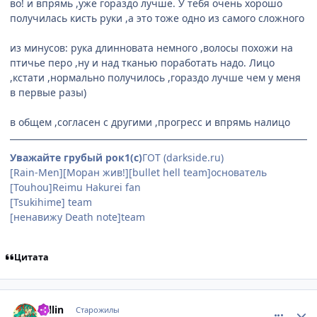
во! и впрямь ,уже гораздо лучше. У тебя очень хорошо
получилась кисть руки ,а это тоже одно из самого сложного
из минусов: рука длинновата немного ,волосы похожи на
птичье перо ,ну и над тканью поработать надо. Лицо
,кстати ,нормально получилось ,гораздо лучше чем у меня
в первые разы)
в общем ,согласен с другими ,прогресс и впрямь налицо
Уважайте грубый рок1(с)
ГОТ (darkside.ru)
[Rain-Men][Моран жив!][bullet hell team]основатель
[Touhou]Reimu Hakurei fan
(особенно её сисек)
[Tsukihime] team
[ненавижу Death note]team
Цитата
comment_2051819
Статистика автора
Sellin
Старожилы