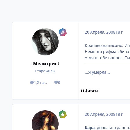
20 Апреля, 2008
18 г
Красиво написано. И гл
Немного рифма сбиватс
У мя к тебе вопрос: Т
†Мелитрис†
Старожилы
...Я умерла...
1,2 тыс.
0
посты
Репутация
Цитата
20 Апреля, 2008
18 г
Кара
, довольно давно.