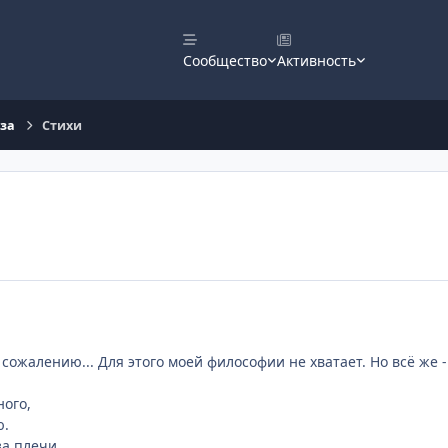
Сообщество
Активность
оза
Стихи
 сожалению... Для этого моей философии не хватает. Но всё же -
ого,
ю.
за плечи