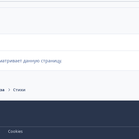
матривает данную страницу.
оза
Стихи
и
Cookies