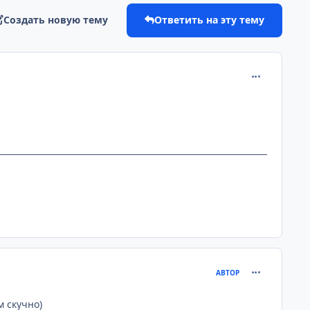
Создать новую тему
Ответить на эту тему
comment_204
comment_204
АВТОР
м скучно)