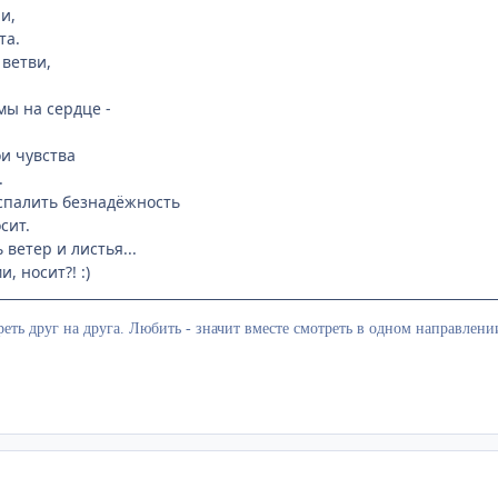
и,
та.
 ветви,
ы на сердце -
ои чувства
.
спалить безнадёжность
сит.
 ветер и листья...
, носит?! :)
еть друг на друга. Любить - значит вместе смотреть в одном направлени