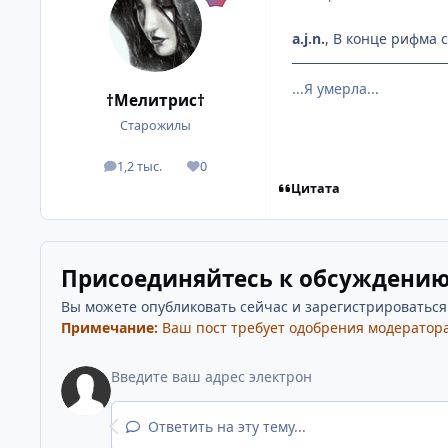
a.j.n.
, В конце рифма с
...Я умерла...
†Мелитрис†
Старожилы
1,2 тыс.
0
посты
Репутация
Цитата
Присоединяйтесь к обсуждени
Вы можете опубликовать сейчас и зарегистрироваться п
Примечание:
Ваш пост требует одобрения модератора
Ответить на эту тему...