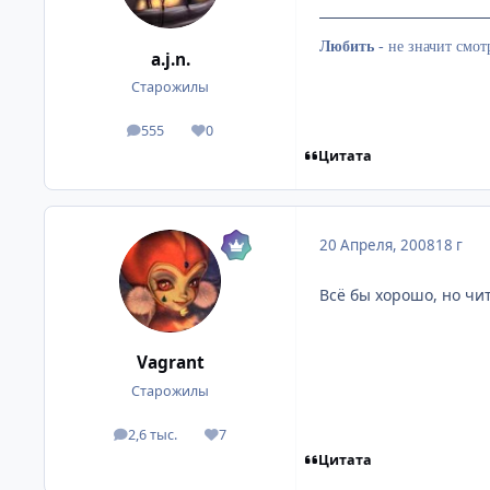
Любить
-
не значит смотр
a.j.n.
Старожилы
555
0
посты
Репутация
Цитата
20 Апреля, 2008
18 г
Всё бы хорошо, но чит
Vagrant
Старожилы
2,6 тыс.
7
посты
Репутация
Цитата