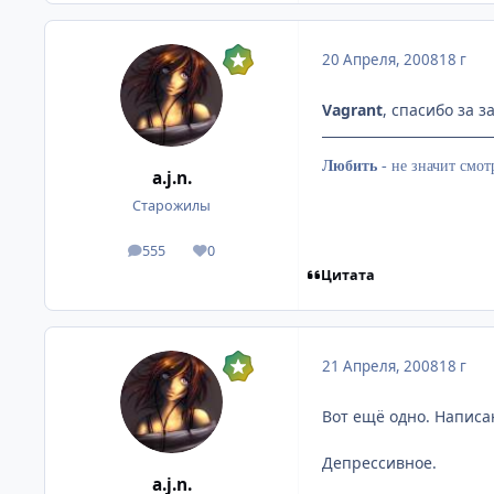
20 Апреля, 2008
18 г
Vagrant
, спасибо за з
Любить
-
не значит смотр
a.j.n.
Старожилы
555
0
посты
Репутация
Цитата
21 Апреля, 2008
18 г
Вот ещё одно. Написан
Депрессивное.
a.j.n.