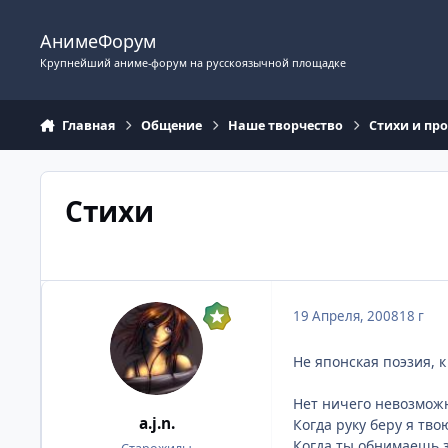
Перейти к содержимому
АнимеФорум
Крупнейший аниме-форум на русскоязычной площадке
Главная
Общение
Наше творчество
Стихи и пр
Стихи
19 Апреля, 2008
18 г
Не японская поэзия, к
Нет ничего невозможн
a.j.n.
Когда руку беру я тво
Когда ты обнимаешь 