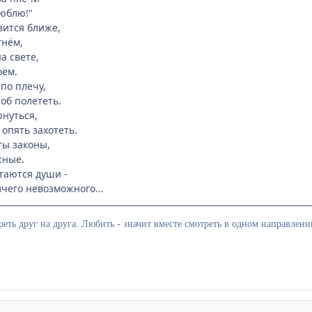
люблю!"
вится ближе,
гнём,
а свете,
оём.
по плечу,
об полететь.
рнуться,
 опять захотеть.
ты законы,
жные.
етаются души -
ичего невозможного...
реть друг на друга. Любить - значит вместе смотреть в одном направлени