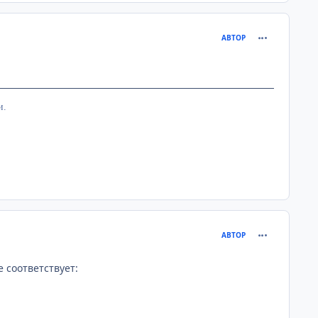
comment_204
АВТОР
и.
comment_204
АВТОР
е соответствует: