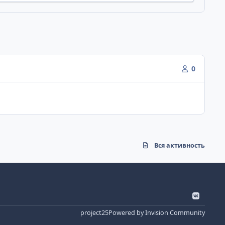
0
Вся активность
v
k
project25
Powered by
Invision Community