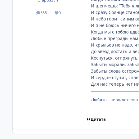
Старожилы
И шепчешь: "Тебя я 
И сразу Солнце стано
555
0
посты
Репутация
И небо горит синим о
И я не боюсь ничего н
Когда мы с тобою вдв
Любые преграды нам 
И крыльев не надо, чт
До звёзд достать и ве
Коснуться, отпрянуть,
Забыты морали, забы
Забыты слова осторо
И сердце стучит, спл
Для нас теперь нет н
Любить
-
не значит смот
Цитата