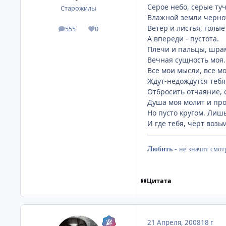
Серое небо, серые туч
Старожилы
Влажной земли черно
Ветер и листья, голые
555
0
посты
Репутация
А впереди - пустота.
Плечи и пальцы, шрам
Вечная сущность моя.
Все мои мысли, все м
Ждут-недождутся тебя
Отбросить отчаяние, 
Душа моя молит и про
Но пусто кругом. Лишь
И где тебя, чёрт возьми
Любить
-
не значит смотр
Цитата
21 Апреля, 2008
18 г