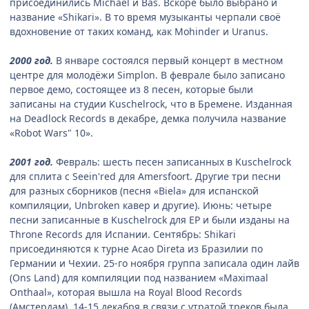
присоединились Michael и Bas. Вскоре было выбрано и
название «Shikari». В то время музыканты черпали своё
вдохновение от таких команд, как Mohinder и Uranus.
2000 год.
В январе состоялся первый концерт в местном
центре для молодёжи Simplon. В феврале было записано
первое демо, состоящее из 8 песен, которые были
записаны на студии Kuschelrock, что в Бремене. Изданная
на Deadlock Records в декабре, демка получила название
«Robot Wars" 10».
2001 год.
Февраль: шесть песен записанных в Kuschelrock
для сплита с Seein'red для Amersfoort. Другие три песни
для разных сборников (песня «Biela» для испанской
компиляции, Unbroken кавер и другие). Июнь: четыре
песни записанные в Kuschelrock для EP и были изданы на
Throne Records для Испании. Сентябрь: Shikari
присоединяются к турне Acao Direta из Бразилии по
Германии и Чехии. 25-го ноября группа записала один лайв
(Ons Land) для компиляции под названием «Maximaal
Onthaal», которая вышла на Royal Blood Records
(Амстердам). 14-15 декабря в связи с утратой треков была