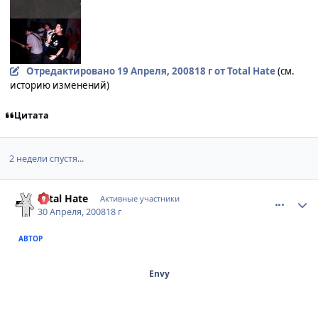
Отредактировано
19 Апреля, 2008
18 г
от Total Hate
(см.
историю изменений)
Цитата
2 недели спустя...
comment_2055560
Статистика автора
Total Hate
Активные участники
30 Апреля, 2008
18 г
АВТОР
Envy