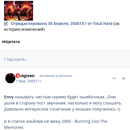
Отредактировано
30 Апреля, 2008
18 г
от Total Hate
(см.
историю изменений)
Цитата
1 год спустя...
comment_2251434
Статистика автора
Un4given
Активные участники
7 Мая, 2009
17 г
Envy
называть чистым скримо будет ошибочным...Они
ушли в сторону пост звучания, насколько я могу слышать.
Довольно интересное сочитание у япошек получилось =)
и в списке альбома не вижу 2000 - Burning Out The
Memories