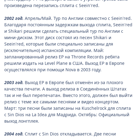
произведена перезапись сплита с Seein'red.
2002 год.
Апрель/Май. Тур по Англии совместно с Seein'red.
Благодаря постоянным задержкам выхода сплита, Seein'red
и Shikari решили сделать специальный тур по Англии с
мини-диском. Этот диск состоял из песен Shikari и
Seein'red, которые были специально записаны для
(исключительно) испанской компиляции. Май:
запланированный релиз EP на Throne Records ребята
решили издать на Level Plane в США. Выход EP в Европе
осуществлялся при помощи Nova в 2003 году.
2003 год.
Выход EP в Европе был отменён из-за плохого
качества печати. А выход релиза в Соединённых Штатах
так и не был перепечатан. Вместо этого, должен был выйти
релиз с теме же самыми песнями и видео концертом.
Март: три песни были записаны на Kuschelrock для сплита
с Sin Dios на La Idea для Мадрида. Октябрь: Официальный
выход лонгплея.
2004 год.
Сплит с Sin Dios откладывается. Две песни