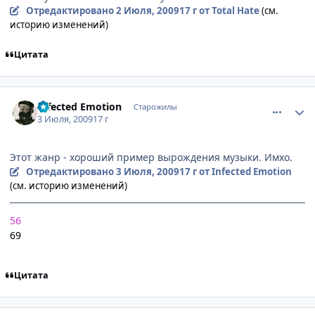
Отредактировано
2 Июля, 2009
17 г
от Total Hate
(см.
историю изменений)
Цитата
comment_2287051
Статистика автора
Infected Emotion
Старожилы
3 Июля, 2009
17 г
Этот жанр - хороший пример вырождения музыки. Имхо.
Отредактировано
3 Июля, 2009
17 г
от Infected Emotion
(см. историю изменений)
56
69
Цитата
comment_2287856
Статистика автора