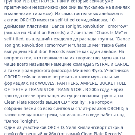
группой PIG DESTROYER, найти которые сейчас уже
практически невозможно (все они выпускались на винилах
и маленьким тиражом). Из самостоятельных альбомов в
активе ORCHID имеется self-titled семидюймовка, 10-
дюймовая пластинка "Dance Tonight, Revolution Tomorrow"
(вышла на Ebullition Records) и 2 лонгплея "Chaos Is Me" и
self-titled, вышедший незадолго до распада группы. "Dance
Tonight, Revolution Tomorrow" и "Chaos Is Me" также были
выпущены Ebullition Records вместе как один альбом. На
вопрос о том, что повлияло на их творчество, музыканты
чаще всего называли немецкие команды SYSTRAL и CAROL,
а также французского философа Мишеля Фуко. Участников
ORCHID сейчас можно встретить в таких музыкальных
формациях, как WOLVES, PANTHERS, AMPERE, BUCKET FULL
OF TEETH и TRANSISTOR TRANSISTOR . В 2005 году, через
три года после прекращения существования группы, на
Clean Plate Records вышел CD "Totality", на котором
собраны песни со всех синглов м сплит-релизов ORCHID, а
также неизданные треки, записанные в ходе работы над
"Dance Tonight".
Один из участников ORCHID, Уилл Киллингсворт открыл
свой собственный лейбл (тот самый Clean Plate Records),