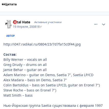
Цитата
comment_2045179
Статистика автора
Total Hate
Активные участники
19 Апреля, 2008
18 г
АВТОР
http://i047.radikal.ru/0804/23/7d7fa15c0f44.jpg
Состав:
Billy Werner – vocals on all
Greg Drudy – drums on all
Jamie Behar – guitar on all
Adam Marino – guitar on Demo, Saetia 7", Saetia LP/CD
Alex Madara – bass on Demo, Saetia 7"
Colin Bartoldus – bass on Saetia LP/CD, guitar on Eronel 7")
Steve Roche – bass on Eronel 7")
Matt Smith – bass
Нью-Йоркская группа Saetia cуществовала с февраля 1997