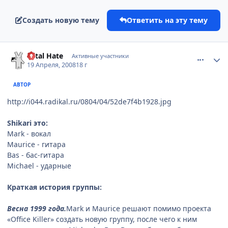
Создать новую тему
Ответить на эту тему
comment_2044681
Статистика автора
Total Hate
Активные участники
19 Апреля, 2008
18 г
АВТОР
http://i044.radikal.ru/0804/04/52de7f4b1928.jpg
Shikari это:
Mark - вокал
Maurice - гитара
Bas - бас-гитара
Michael - ударные
Краткая история группы:
Весна 1999 года.
Mark и Maurice решают помимо проекта
«Office Killer» создать новую группу, после чего к ним