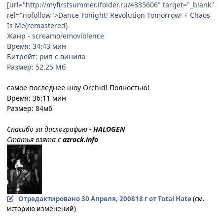
[url="http://myfirstsummer.ifolder.ru/4335606" target="_blank"
rel="nofollow">Dance Tonight! Revolution Tomorrow! + Chaos
Is Me(remastered)
Жанр - screamo/emoviolence
Время: 34:43 мин
Битрейт: рип с винила
Размер: 52.25 Мб
самое последнее шоу Orchid! Полностью!
Время: 36:11 мин
Размер: 84мб
Спасибо за дискографию -
HALOGEN
Статья взята с
azrock.info
Отредактировано
30 Апреля, 2008
18 г
от Total Hate
(см.
историю изменений)