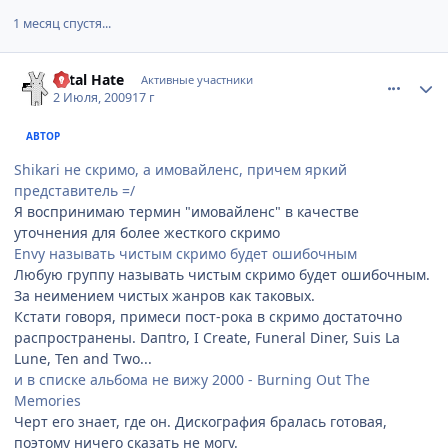
1 месяц спустя...
comment_2286742
Статистика автора
Total Hate
Активные участники
2 Июля, 2009
17 г
АВТОР
Shikari не скримо, а имовайленс, причем яркий
представитель =/
Я воспринимаю термин "имовайленс" в качестве
уточнения для более жесткого скримо
Envy называть чистым скримо будет ошибочным
Любую группу называть чистым скримо будет ошибочным.
За неимением чистых жанров как таковых.
Кстати говоря, примеси пост-рока в скримо достаточно
распространены. Daпtro, I Create, Funeral Diner, Suis La
Lune, Ten and Two...
и в списке альбома не вижу 2000 - Burning Out The
Memories
Черт его знает, где он. Дискография бралась готовая,
поэтому ничего сказать не могу.