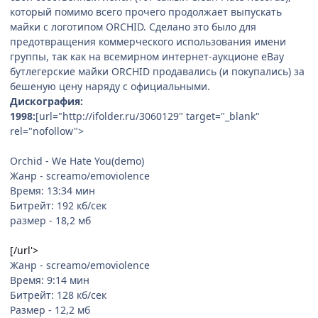
который помимо всего прочего продолжает выпускать
майки с логотипом ORCHID. Сделано это было для
предотвращения коммерческого использования имени
группы, так как на всемирном интернет-аукционе eBay
бутлегерские майки ORCHID продавались (и покупались) за
бешеную цену наряду с официальными.
Дискография:
1998:
[url="http://ifolder.ru/3060129" target="_blank"
rel="nofollow">
Orchid - We Hate You(demo)
Жанр - screamo/emoviolence
Время: 13:34 мин
Битрейт: 192 кб/сек
размер - 18,2 мб
[/url'>
Жанр - screamo/emoviolence
Время: 9:14 мин
Битрейт: 128 кб/сек
Размер - 12,2 мб