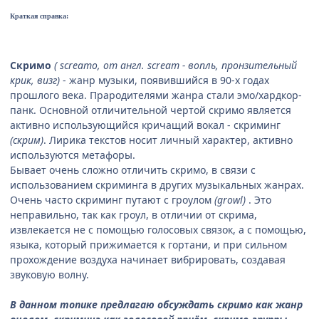
Краткая справка:
Скримо
( screamo, от англ. scream - вопль, пронзительный
крик, визг)
- жанр музыки, появившийся в 90-х годах
прошлого века. Прародителями жанра стали эмо/хардкор-
панк. Основной отличительной чертой скримо является
активно использующийся кричащий вокал - скриминг
(скрим)
. Лирика текстов носит личный характер, активно
используются метафоры.
Бывает очень сложно отличить скримо, в связи с
использованием скриминга в других музыкальных жанрах.
Очень часто скриминг путают с гроулом
(growl)
. Это
неправильно, так как гроул, в отличии от скрима,
извлекается не с помощью голосовых связок, а с помощью,
языка, который прижимается к гортани, и при сильном
прохождение воздуха начинает вибрировать, создавая
звуковую волну.
В данном топике предлагаю обсуждать скримо как жанр