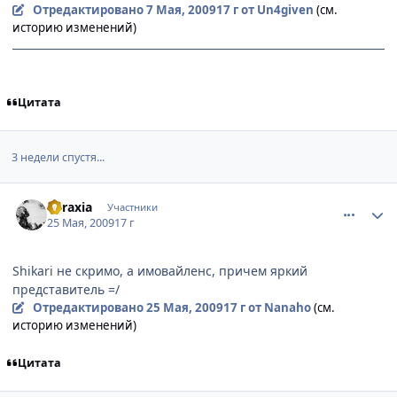
Отредактировано
7 Мая, 2009
17 г
от Un4given
(см.
историю изменений)
Цитата
3 недели спустя...
comment_2262313
Статистика автора
apraxia
Участники
25 Мая, 2009
17 г
Shikari не скримо, а имовайленс, причем яркий
представитель =/
Отредактировано
25 Мая, 2009
17 г
от Nanaho
(см.
историю изменений)
Цитата