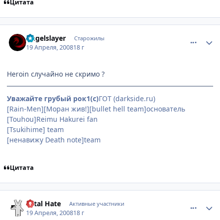
Цитата
comment_2044702
Статистика автора
Angelslayer
Старожилы
19 Апреля, 2008
18 г
Heroin случайно не скримо ?
Уважайте грубый рок1(с)
ГОТ (darkside.ru)
[Rain-Men][Моран жив!][bullet hell team]основатель
[Touhou]Reimu Hakurei fan
(особенно её сисек)
[Tsukihime] team
[ненавижу Death note]team
Цитата
comment_2044933
Статистика автора
Total Hate
Активные участники
19 Апреля, 2008
18 г