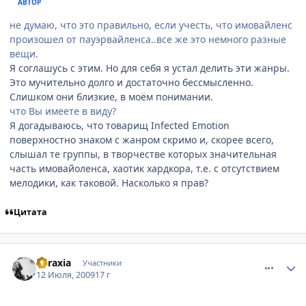
АВТОР
не думаю, что это правильно, если учесть, что имовайленс
произошел от пауэрвайленса..все же это немного разные
вещи.
Я соглашусь с этим. Но для себя я устал делить эти жанры.
Это мучительно долго и достаточно бессмысленно.
Слишком они близкие, в моём понимании.
что Вы имеете в виду?
Я догадываюсь, что товарищ Infected Emotion
поверхностно знаком с жанром скримо и, скорее всего,
слышал те группы, в творчестве которых значительная
часть имовайоленса, хаотик хардкора, т.е. с отсутствием
мелодики, как таковой. Насколько я прав?
Цитата
comment_2292726
Статистика автора
apraxia
Участники
12 Июля, 2009
17 г