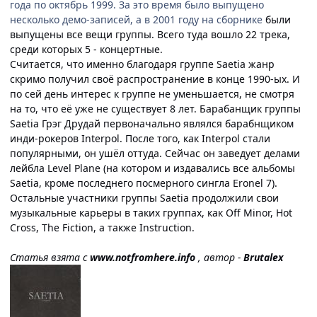
года по октябрь 1999. За это время было выпущено
несколько демо-записей, а в 2001 году на сборнике
были
выпущены все вещи группы. Всего туда вошло 22 трека,
среди которых 5 - концертные.
Считается, что именно благодаря группе Saetia жанр
скримо получил своё распространение в конце 1990-ых. И
по сей день интерес к группе не уменьшается, не смотря
на то, что её уже не существует 8 лет. Барабанщик группы
Saetia Грэг Друдай первоначально являлся барабнщиком
инди-рокеров Interpol. После того, как Interpol стали
популярными, он ушёл оттуда. Сейчас он заведует делами
лейбла Level Plane (на котором и издавались все альбомы
Saetia, кроме последнего посмерного сингла Eronel 7).
Остальные участники группы Saetia продолжили свои
музыкальные карьеры в таких группах, как Off Minor, Hot
Cross, The Fiction, а также Instruction.
Статья взята с
www.notfromhere.info
, автор -
Brutalex