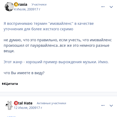
apraxia
Участники
4 Июля, 2009
17 г
Я воспринимаю термин "имовайленс" в качестве
уточнения для более жесткого скримо
не думаю, что это правильно, если учесть, что имовайленс
произошел от пауэрвайленса..все же это немного разные
вещи.
Этот жанр - хороший пример вырождения музыки. Имхо.
что Вы имеете в виду?
Цитата
comment_2292550
Статистика автора
Total Hate
Активные участники
12 Июля, 2009
17 г