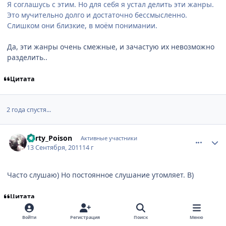
Я соглашусь с этим. Но для себя я устал делить эти жанры.
Это мучительно долго и достаточно бессмысленно.
Слишком они близкие, в моём понимании.
Да, эти жанры очень смежные, и зачастую их невозможно
разделить..
Цитата
2 года спустя...
comment_2702688
Статистика автора
Party_Poison
Активные участники
13 Сентября, 2011
14 г
Часто слушаю) Но постоянное слушание утомляет. B)
Цитата
Войти
Регистрация
Поиск
Меню