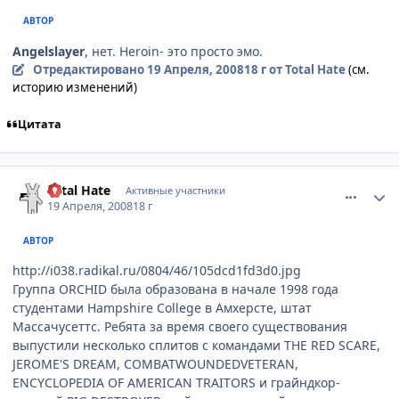
АВТОР
Angelslayer
, нет. Heroin- это просто эмо.
Отредактировано
19 Апреля, 2008
18 г
от Total Hate
(см.
историю изменений)
Цитата
comment_2044974
Статистика автора
Total Hate
Активные участники
19 Апреля, 2008
18 г
АВТОР
http://i038.radikal.ru/0804/46/105dcd1fd3d0.jpg
Группа ORCHID была образована в начале 1998 года
студентами Hampshire College в Амхерсте, штат
Массачусеттс. Ребята за время своего существования
выпустили несколько сплитов с командами THE RED SCARE,
JEROME'S DREAM, COMBATWOUNDEDVETERAN,
ENCYCLOPEDIA OF AMERICAN TRAITORS и грайндкор-