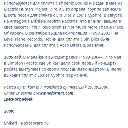
используются для сплита с Phoenix Bodies и издан в мае на
Electric Human Project. 7-го и 8-го апреля, группа записала
шесть песен для сплита с Sin Dios и Louis Cyphre. В августе
на Antagonia Difision/Rebirth Records, что в Чили, вышла в
свет кассета «Your Revolution Is Not Much More Than A Piece
Of Paper». В сентябре вышла компиляция «1999-2003» на
Level Plane Records. Песни для сплита с Sin Dios были
использованы для сплита с Acao Direta (Бразилия).
2005 год.
В Малайзии выходит релиз «1999-2004». 7-го мая
в Simplon (место, где Shikari дали свой первый концерт)
ребята выступают со своим последним концертом. В июле
выходит сплит с Louise Cyphre (Германия).
Posted by shikari.nl / Translated by meterLink 29.08.2006
Статья взята с
www.neformat.com
Дискография:
2000:
Shikari - Robot Wars 10"