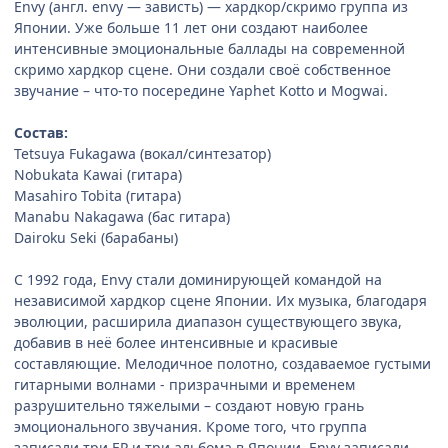
Envy (англ. envy — зависть) — хардкор/скримо группа из
Японии. Уже больше 11 лет они создают наиболее
интенсивные эмоциональные баллады на современной
скримо хардкор сцене. Они создали своё собственное
звучание – что-то посередине Yaphet Kotto и Mogwai.
Состав:
Tetsuya Fukagawa (вокал/синтезатор)
Nobukata Kawai (гитара)
Masahiro Tobita (гитара)
Manabu Nakagawa (бас гитара)
Dairoku Seki (барабаны)
С 1992 года, Envy стали доминирующей командой на
независимой хардкор сцене Японии. Их музыка, благодаря
эволюции, расширила диапазон существующего звука,
добавив в неё более интенсивные и красивые
составляющие. Мелодичное полотно, создаваемое густыми
гитарными волнами - призрачными и временем
разрушительно тяжелыми – создают новую грань
эмоционального звучания. Кроме того, что группа
записали три EP и три альбома в Японии, Envy записали