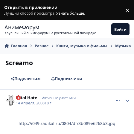
Перейти к содержимому
Открыть в приложении
×
З
Лучший способ просмотра.
Узнать больше
.
АнимеФорум
Войти
Крупнейший аниме-форум на русскоязычной площадке
Главная
Разное
Книги, музыка и фильмы
Музыка
Screamo
Поделиться
Подписчики
comment_2039597
Статистика автора
Total Hate
Активные участники
14 Апреля, 2008
18 г
http://i049.radikal.ru/0804/df/3b089e6268b3.jpg