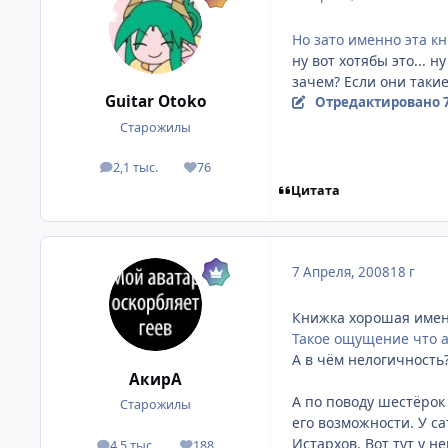
Но зато именно эта к
ну вот хотябы это... 
зачем? Если они таки
Guitar Otoko
Отредактировано
Старожилы
2,1 тыс.
76
посты
Репутация
Цитата
7 Апреля, 2008
18 г
Книжка хорошая имен
Такое ощущение что а
А в чём нелогичность?
АкирА
А по поводу шестёрок 
Старожилы
его возможности. У с
Истархов. Вот тут у не
4,5 тыс.
188