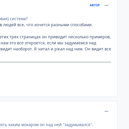
comment_203
АВТОР
вая) система?
 в людей все, что хочется разными способами.
 этих трех страницах он приводит несколько примеров,
нам это все откроется, если мы задумаемся над
 видит наоборот. Я читал и ржал над ним. Он видит все
comment_203
нять каким мокаром он над ней "задумывался".