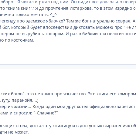
оборот. Я читал и ржал над ним. Он видит все довлольно повер
 это "книга книг"? Я до прочтения Истархова, то в этом изрядно 
онечно только мечтать. ^_^
легенду про эдемское яблочко? Там же бог натурально соврал. А 
й бог, который будет впоследствии диктовать Моисею про "Не лг
 пером-не вырубишь топором. И раз в библии эти нелогичности
но по косточкам.
сских богов"- это не книга про язычество. Это книга его комп
(угу, паранойя....)
ер из жизни... Когда один мой друг хотел официально зареги
ами и спросил: "-Славяне?"
л ящик стола, достал эту книжицу и в доступных выражениях о
дти не может.