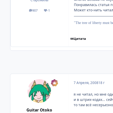
Старожилы
Понравилась статья п
Может кто-нить читал
907
-1
посты
Репутация
"The tree of liberty must b
Цитата
7 Апреля, 2008
18 г
я не читал, но мне од
и в штрих-кодах... се
то там всё несерьезно
Guitar Otoko