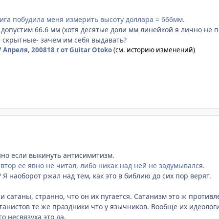
нига побудила меня измерить высоту доллара = 666мм.
ну допустим 66.6 мм (хотя десятые доли мм линейкой я лично не п
е скрытные- зачем им себя выдавать?
7 Апреля, 2008
18 г
от Guitar Otoko
(см. историю изменений)
но если выкинуть антисимитизм.
втор ее явно не читал, либо никак над ней не задумывался.
 Я наоборот ржал над тем, как это в библию до сих пор верят.
и сатаны, странно, что он их пугается. Сатанизм это ж противл
атанистов те же праздники что у язычников. Вообще их идеологи
го несвязуха это да.