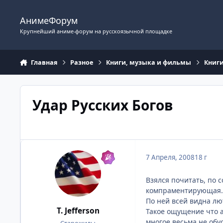
Перейти к содержимому
АнимеФорум
Крупнейший аниме-форум на русскоязычной площадке
Главная
Разное
Книги, музыка и фильмы
Книг
Удар Русских Богов
7 Апреля, 2008
18 г
Взялся почитать, по с
компраментирующая.
По ней всей видна лю
T. Jefferson
Такое ощущение что а
многое весьма не обус