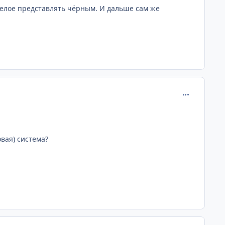
 белое представлять чёрным. И дальше сам же
comment_203
вая) система?