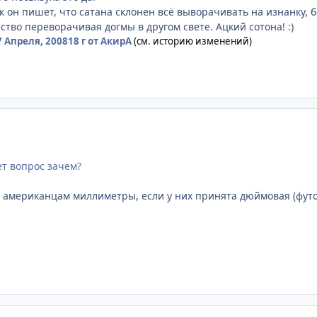
ак он пишет, что сатана склонен всё выворачивать на изнанку,
тво переворачивая догмы в другом свете. Ацкий сотона! :)
7 Апреля, 2008
18 г
от АкирА
(см. историю изменений)
ает вопрос зачем?
 американцам миллиметры, если у них принята дюймовая (футо