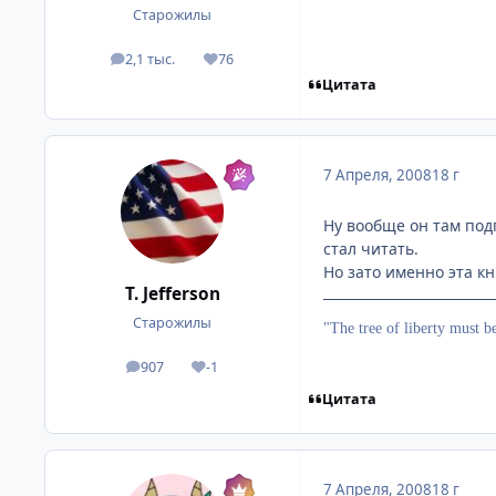
Старожилы
2,1 тыс.
76
посты
Репутация
Цитата
7 Апреля, 2008
18 г
Ну вообще он там подп
стал читать.
Но зато именно эта к
T. Jefferson
Старожилы
"The tree of liberty must b
907
-1
посты
Репутация
Цитата
7 Апреля, 2008
18 г