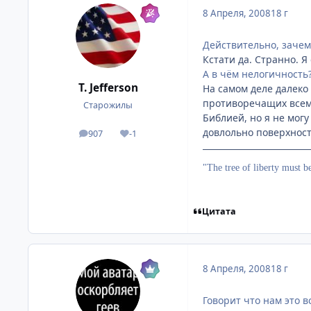
8 Апреля, 2008
18 г
Действительно, зачем
Кстати да. Странно. 
А в чём нелогичность?
T. Jefferson
На самом деле далеко
противоречащих всем 
Старожилы
Библией, но я не могу
довлольно поверхностн
907
-1
посты
Репутация
"The tree of liberty must b
Цитата
8 Апреля, 2008
18 г
Говорит что нам это в