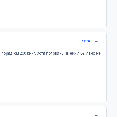
comment_203
АВТОР
 порядком 200 книг. Хотя половину из них я бы явно не
comment_203