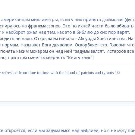
 американцам миллиметры, если у них принята дюймовая (футо
Я спираюсь на франкмассонов. Это по ихней части было вбивать
 Я наоборот ржал над тем, как это в библию до сих пор верят.
 ходить не надо. Открываем начало - Абсурды Хрестианства. На
нормам. Называет Бога дьяволом. Оскорбляет его. Говорит что 
 понять каким мокаром он над ней "задумывался". Истархов все
о, при этом смеет осквернять "Книгу книг"!
e refreshed from time to time with the blood of patriots and tyrants."©
се откроется, если мы задумаемся над Библией, но я не могу по