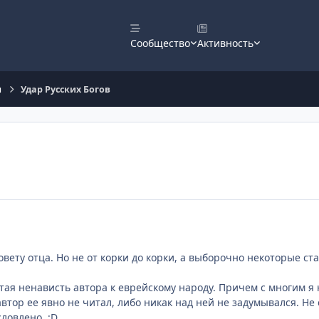
Сообщество
Активность
и
Удар Русских Богов
овету отца. Но не от корки до корки, а выборочно некоторые ст
тая ненависть автора к еврейскому народу. Причем с многим я н
втор ее явно не читал, либо никак над ней не задумывался. Н
ловлено. :D