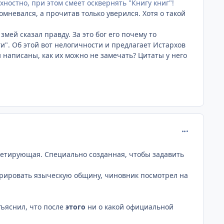
хностно, при этом смеет осквернять "Книгу книг"!
сомневался, а прочитав только уверился. Хотя о такой
змей сказал правду. За это бог его почему то
и". Об этой вот нелогичности и предлагает Истархов
 написаны, как их можно не замечать? Цитаты у него
comment_203
рометирующая. Специально созданная, чтобы задавить
стрировать языческую общину, чиновник посмотрел на
бъяснил, что после
этого
ни о какой официальной