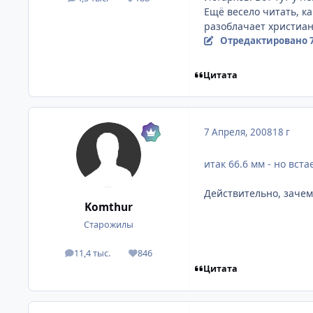
посты
Репутация
Ещё весело читать, к
разоблачает христианс
Отредактировано
Цитата
7 Апреля, 2008
18 г
итак 66.6 мм - но вст
Действительно, зачем
Komthur
Старожилы
11,4 тыс.
846
посты
Репутация
Цитата