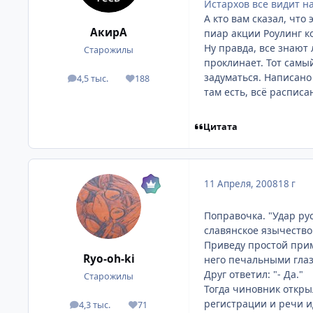
Истархов все видит на
А кто вам сказал, что
АкирА
пиар акции Роулинг к
Ну правда, все знают 
Старожилы
проклинает. Тот самы
задуматься. Написано
4,5 тыс.
188
посты
Репутация
там есть, всё расписа
Цитата
11 Апреля, 2008
18 г
Поправочка. "Удар ру
славянское язычество. 
Приведу простой прим
Ryo-oh-ki
него печальными глаз
Друг ответил: "- Да."
Старожилы
Тогда чиновник откры
регистрации и речи и
4,3 тыс.
71
посты
Репутация