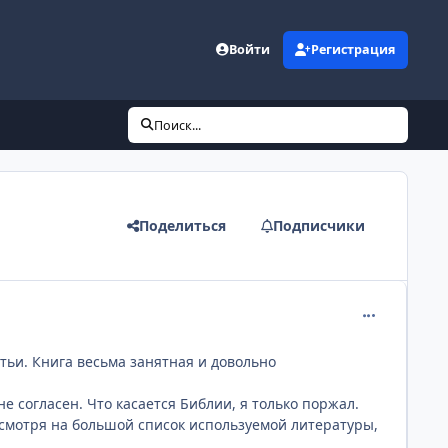
Войти
Регистрация
Поиск...
Поделиться
Подписчики
comment_203
атьи. Книга весьма занятная и довольно
е согласен. Что касается Библии, я только поржал.
е смотря на большой список используемой литературы,