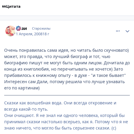
Цитата
comment_2027051
Статистика автора
Акаи
Старожилы
1 Апреля, 2008
18 г
Очень понравилась сама идея, но читать было скучновато)
может, это правда, что лучший биограф и тот, чью
биографию пишут не могут быть одним лицом. Дочитала до
конца из книголюбия, но перечитывать не хочется) Зато
прибавилось к книжному опыту - в духе - "и такое бывает"
Интересен сам Дали, потому решила что лучше узнавать
его по картинам)
Сказки как волшебная вода. Они всегда откровение и
всегда какой-то путь.
Они очищают. Я не знал ни одного человека, который бы
принимал сказки настолько всерьез, как я. Потому что я не
знаю ничего, что могло бы быть серьезнее сказки. (с)