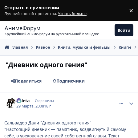
Перейти к содержимому
Открыть в приложении
×
З
Лучший способ просмотра.
Узнать больше
.
АнимеФорум
Войти
Крупнейший аниме-форум на русскоязычной площадке
Главная
Разное
Книги, музыка и фильмы
Книги
"Дневник одного гения"
Поделиться
Подписчики
comment_2024369
Статистика автора
Valeta
Старожилы
29 Марта, 2008
18 г
Сальвадор Дали "Дневник одного гения"
"Настоящий дневник — памятник, воздвигнутый самому
себе, в увековечение своей собственной славы. Текст