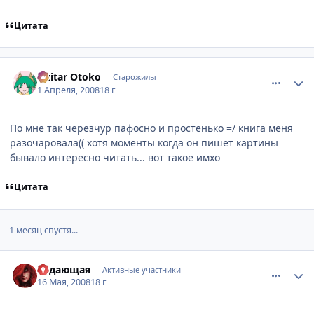
Цитата
comment_2027515
Статистика автора
Guitar Otoko
Старожилы
1 Апреля, 2008
18 г
По мне так черезчур пафосно и простенько =/ книга меня
разочаровала(( хотя моменты когда он пишет картины
бывало интересно читать... вот такое имхо
Цитата
1 месяц спустя...
comment_2068961
Статистика автора
Ведающая
Активные участники
16 Мая, 2008
18 г