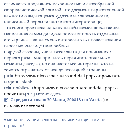
отличается предельной искренностью и своеобразной
сюрреалистической логикой. Это документ первостепенной
важности о выдающемся художнике современности,
написанный пером талантливого литератора."(с)
Эта книга произвела на меня незабываемое впечатление.
Написанная самим Дали,она помогает понять отдельные
его картины. Так же очень интересен язык повествования.
Взрослые мысли-устами ребенка.
С другой стороны, книга тяжеловата для понимания с
первого раза. (мне пришлось перечитать отдельные
моменты дважды), но она настолько интересна, что не
хочется отрываться от нее до последней страницы.
[url="
http://www.nietzsche.ru/around/dali.php?2-прочитать
"
target="_blank"
rel="nofollow">
http://www.nietzsche.ru/around/dali.php?2-
прочитать
[/url] можно сдесь
Отредактировано
30 Марта, 2008
18 г
от Valeta
(см.
историю изменений)
у меня нет мании величия...великие люди этим не
страдают!