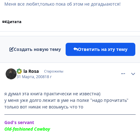
Меня все любят,только пока об этом не догадыаются!
Цитата
Создать новую тему
Ответить на эту тему
comment_2026117
Статистика автора
De la Rosa
Старожилы
31 Марта, 2008
18 г
я думал эта книга практически не известна)
у меня уже долго лежит в уме на полке "надо прочитать"
только вот никак не возьмусь что то
God's servant
Old-fashioned Cowboy