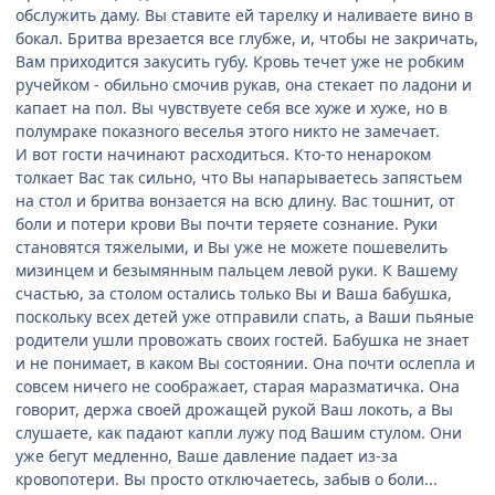
обслужить даму. Вы ставите ей тарелку и наливаете вино в
бокал. Бритва врезается все глубже, и, чтобы не закричать,
Вам приходится закусить губу. Кровь течет уже не робким
ручейком - обильно смочив рукав, она стекает по ладони и
капает на пол. Вы чувствуете себя все хуже и хуже, но в
полумраке показного веселья этого никто не замечает.
И вот гости начинают расходиться. Кто-то ненароком
толкает Вас так сильно, что Вы напарываетесь запястьем
на стол и бритва вонзается на всю длину. Вас тошнит, от
боли и потери крови Вы почти теряете сознание. Руки
становятся тяжелыми, и Вы уже не можете пошевелить
мизинцем и безымянным пальцем левой руки. К Вашему
счастью, за столом остались только Вы и Ваша бабушка,
поскольку всех детей уже отправили спать, а Ваши пьяные
родители ушли провожать своих гостей. Бабушка не знает
и не понимает, в каком Вы состоянии. Она почти ослепла и
совсем ничего не соображает, старая маразматичка. Она
говорит, держа своей дрожащей рукой Ваш локоть, а Вы
слушаете, как падают капли лужу под Вашим стулом. Они
уже бегут медленно, Ваше давление падает из-за
кровопотери. Вы просто отключаетесь, забыв о боли...