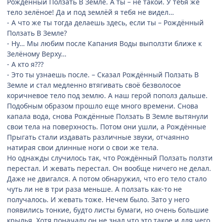
Рождённый Ползать В Земле. А ты – не такой. У тебя же
тело зелёное! Да и под землёй я тебя не видел…
- А что же ты тогда делаешь здесь, если ты – Рождённый
Ползать В Земле?
- Ну… Мы любим после Капания Воды выползти ближе к
Зелёному Верху…
- А кто я???
- Это ты узнаешь после. – Сказал Рождённый Ползать В
Земле и стал медленно втягивать своё безволосое
коричневое тело под землю. А наш герой пополз дальше.
Подобным образом прошло еще много времени. Снова
капала вода, снова Рождённые Ползать В Земле вытянули
свои тела на поверхность. Потом они ушли, а Рождённые
Прыгать стали издавать различные звуки, отчаянно
натирая свои длинные ноги о свои же тела.
Но однажды случилось так, что Рождённый Ползать ползти
перестал. И жевать перестал. Он вообще ничего не делал.
Даже не двигался. А потом обнаружил, что его тело стало
чуть ли не в три раза меньше. А ползать как-то не
получалось. И жевать тоже. Нечем было. Зато у него
появились тонкие, будто листы бумаги, но очень большие
крылья. Хотя поначалу он не знал что это такое и для чего