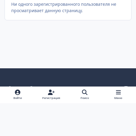
Ни одного зарегистрированного пользователя не
просматривает данную страницу.
Светлый режим
Темный режим
Как в системе
v
k
Язык
Политика конфиденциальности
Войти
Регистрация
Поиск
Меню
Связаться с нами
Cookies
project25
Powered by
Invision Community