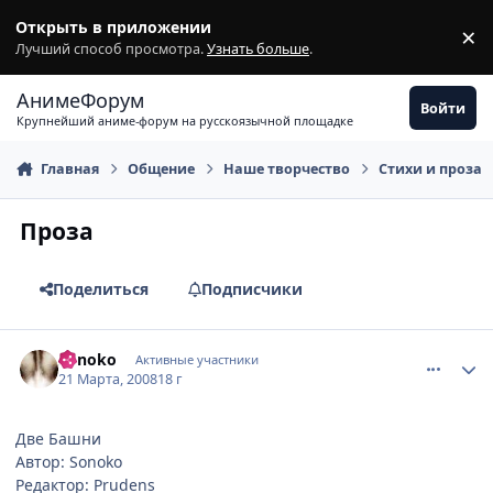
Перейти к содержимому
Открыть в приложении
×
З
Лучший способ просмотра.
Узнать больше
.
АнимеФорум
Войти
Крупнейший аниме-форум на русскоязычной площадке
Главная
Общение
Наше творчество
Стихи и проза
Проза
Поделиться
Подписчики
comment_2018487
Статистика автора
Sonoko
Активные участники
21 Марта, 2008
18 г
Две Башни
Автор: Sonoko
Редактор: Prudens