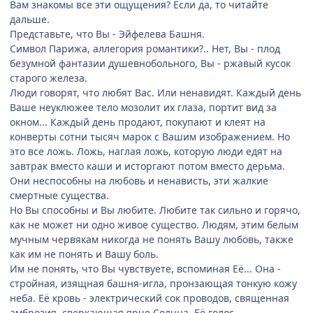
Вам знакомы все эти ощущения? Если да, то читайте
дальше.
Представьте, что Вы - Эйфелева Башня.
Символ Парижа, аллегория романтики?.. Нет, Вы - плод
безумной фантазии душевнобольного, Вы - ржавый кусок
старого железа.
Люди говорят, что любят Вас. Или ненавидят. Каждый день
Ваше неуклюжее тело мозолит их глаза, портит вид за
окном... Каждый день продают, покупают и клеят на
конверты сотни тысяч марок с Вашим изображением. Но
это все ложь. Ложь, наглая ложь, которую люди едят на
завтрак вместо каши и исторгают потом вместо дерьма.
Они неспособны на любовь и ненависть, эти жалкие
смертные существа.
Но Вы способны и Вы любите. Любите так сильно и горячо,
как не может ни одно живое существо. Людям, этим белым
мучным червякам никогда не понять Вашу любовь, также
как им не понять и Вашу боль.
Им не понять, что Вы чувствуете, вспоминая Её... Она -
стройная, изящная башня-игла, пронзающая тонкую кожу
неба. Её кровь - электрический сок проводов, священная
амброзия, сверкающая ярче Солнца. Её голос -