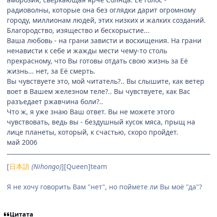
радиоволны, которые она без оглядки дарит огромному
городу, миллионам людей, этих низких и жалких созданий.
Благородство, изящество и бескорыстие...
Ваша любовь - на грани зависти и восхищения. На грани
ненависти к себе и жажды мести чему-то столь
прекрасному, что Вы готовы отдать свою жизнь за Её
жизнь... нет, за Её смерть.
Вы чувствуете это, мой читатель?.. Вы слышите, как ветер
воет в Вашем железном теле?.. Вы чувствуете, как Вас
разъедает ржавчина боли?..
Что ж, я уже знаю Ваш ответ. Вы не можете этого
чувствовать, ведь вы - бездушный кусок мяса, прыщ на
лице планеты, который, к счастью, скоро пройдет.
май 2006
[
日本語
(Nihongo)
][Queen]team
Я не хочу говорить Вам "нет", но поймете ли Вы моё "да"?
Цитата