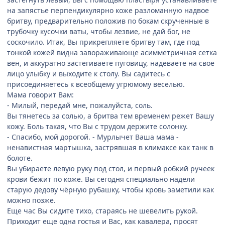
на запястье перпендикулярно коже разломанную надвое
бритву, предварительно положив по бокам скрученные в
трубочку кусочки ваты, чтобы лезвие, не дай бог, не
соскочило. Итак, Вы прикрепляете бритву там, где под
тонкой кожей видна завораживающе асимметричная сетка
вен, и аккуратно застегиваете пуговицу, надеваете на свое
лицо улыбку и выходите к столу. Вы садитесь с
присоединяетесь к всеобщему угрюмому веселью.
Мама говорит Вам:
- Милый, передай мне, пожалуйста, соль.
Вы тянетесь за солью, а бритва тем временем режет Вашу
кожу. Боль такая, что Вы с трудом держите солонку.
- Спасибо, мой дорогой. - Мурлычет Ваша мама -
ненавистная мартышка, застрявшая в климаксе как танк в
болоте.
Вы убираете левую руку под стол, и первый робкий ручеек
крови бежит по коже. Вы сегодня специально надели
старую дедову чёрную рубашку, чтобы кровь заметили как
можно позже.
Еще час Вы сидите тихо, стараясь не шевелить рукой.
Приходит еще одна гостья и Вас, как кавалера, просят