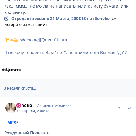
как... ммм... не могла не написать. Или к листу бумаги, или
в клинику.
Отредактировано
21 Марта, 2008
18 г
от Sonoko
(см.
историю изменений)
[
日本語
(Nihongo)
][Queen]team
Я не хочу говорить Вам "нет", но поймете ли Вы моё "да"?
Цитата
3 недели спустя...
comment_2037925
Статистика автора
Sonoko
Активные участники
12 Апреля, 2008
18 г
АВТОР
Рождённый Пользать