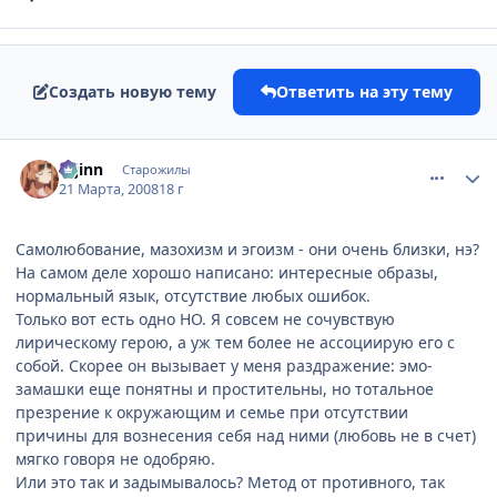
Создать новую тему
Ответить на эту тему
comment_2018760
Статистика автора
u-jinn
Старожилы
21 Марта, 2008
18 г
Самолюбование, мазохизм и эгоизм - они очень близки, нэ?
На самом деле хорошо написано: интересные образы,
нормальный язык, отсутствие любых ошибок.
Только вот есть одно НО. Я совсем не сочувствую
лирическому герою, а уж тем более не ассоциирую его с
собой. Скорее он вызывает у меня раздражение: эмо-
замашки еще понятны и простительны, но тотальное
презрение к окружающим и семье при отсутствии
причины для вознесения себя над ними (любовь не в счет)
мягко говоря не одобряю.
Или это так и задымывалось? Метод от противного, так