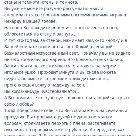
стены и темнота, стены и темнота...
Вы уже не можете разумно рассуждать: мысли
смешиваются со спонтанными воспоминаниями, играя в
чехарду в Вашей голове.
Наконец Вы находите решение - просто сесть на пол,
облокотиться на стену и заснуть...
И тут кто-то там, за стеной, нажимает какую-то кнопку и в
Вашей комнате включается свет. Яркий, слепящий,
безжалостный искусственный свет. Поначалу вы не видите
ничего кроме белого марева. Это больно, очень больно:
Ваши зрачки резко сжимаются, становясь размером с
игольное ушко. Проходит минута и Вы снова можете
видеть, но вместе со зрением приходит мигрень,
прогоняющая всякую надежду на сон...
Вы когда-нибудь чувствовали это?..
А Вы помните, что чувствует человек, пытающийся скрыть
свою любовь?
Тогда представьте себе, что Вы собираетесь на семейный
праздник. Вы проводите рукой по давно не мытым
волосам, стряхиваете перхоть с плеча, застегиваете
пуговицы на правом манжете рубашки. А перед тем, как
застегнуть левый, Вы с помощью пластыря устанавливаете