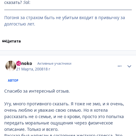
сказать? :lol:
Погоня за страхом быть не убитым входит в привычку за
долгостью лет.
Цитата
comment_2018766
Статистика автора
Sonoko
Активные участники
21 Марта, 2008
18 г
АВТОР
Спасибо за интересный отзыв.
Угу, много противного сказать. Я тоже не эмо, и я очень,
очень люблю и уважаю свою семью. Но я хотела
рассказать не о семье, и не о крови, просто это попытка
передать моральные ощущения через физическое
описание. Только и всего.
Рассказ был написан в состоянии жесткого стресса. Это