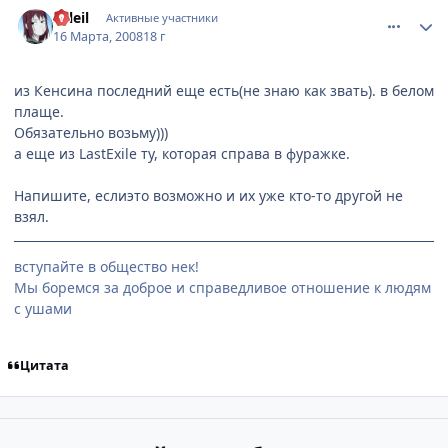
comment_2014330
Статистика автора
soleil
Активные участники
16 Марта, 2008
18 г
из Кенсина последний еще есть(не знаю как звать). в белом
плаще.
Обязательно возьму)))
а еще из LastExile ту, которая справа в фуражке.
Напишите, еслиэто возможно и их уже кто-то другой не
взял.
вступайте в общество нек!
Мы боремся за доброе и справедливое отношение к людям
с ушами
Цитата