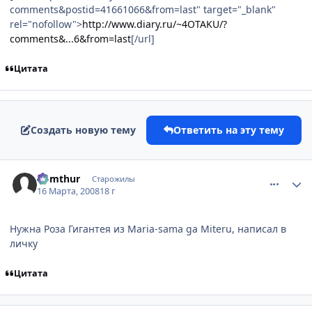
comments&postid=41661066&from=last" target="_blank"
rel="nofollow">
http://www.diary.ru/~4OTAKU/?
comments&...6&from=last
[/url]
Цитата
Создать новую тему
Ответить на эту тему
comment_2014288
Статистика автора
Komthur
Старожилы
16 Марта, 2008
18 г
Нужна Роза Гигантея из Maria-sama ga Miteru, написал в
личку
Цитата