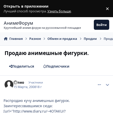
Перейти к содержимому
Открыть в приложении
×
З
Лучший способ просмотра.
Узнать больше
.
АнимеФорум
Войти
Крупнейший аниме-форум на русскоязычной площадке
Главная
Разное
Обмен и продажа
Продам
Прод
Продаю анимешные фигурки.
Поделиться
Подписчики
comment_2013520
Статистика автора
Timeo
Участники
15 Марта, 2008
18 г
Распродаю кучу анимешных фигурок.
Заинтересовавшимся сюда:
[url="http://www.diary.ru/~4OTAKU/?