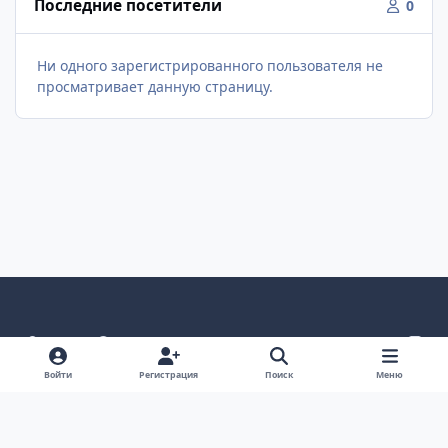
Последние посетители
0
Ни одного зарегистрированного пользователя не
просматривает данную страницу.
Светлый режим
Темный режим
Как в системе
v
k
Язык
Политика конфиденциальности
Войти
Регистрация
Поиск
Меню
Связаться с нами
Cookies
project25
Powered by
Invision Community