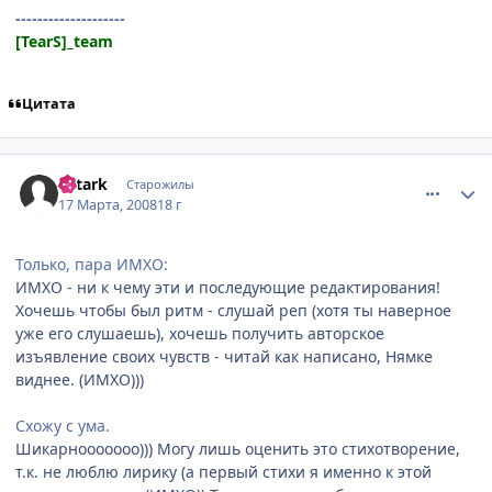
--------------------
[TearS]_team
Цитата
comment_2015083
Статистика автора
SStark
Старожилы
17 Марта, 2008
18 г
Только, пара ИМХО:
ИМХО - ни к чему эти и последующие редактирования!
Хочешь чтобы был ритм - слушай реп (хотя ты наверное
уже его слушаешь), хочешь получить авторское
изъявление своих чувств - читай как написано, Нямке
виднее. (ИМХО)))
Схожу с ума.
Шикарнооооооо))) Могу лишь оценить это стихотворение,
т.к. не люблю лирику (а первый стихи я именно к этой