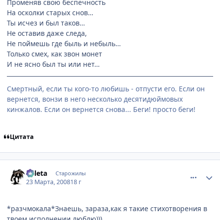
Променяв свою беспечность
На осколки старых снов…
Ты исчез и был таков…
Не оставив даже следа,
Не поймешь где быль и небыль…
Только смех, как звон монет
И не ясно был ты или нет…
Смертный, если ты кого-то любишь - отпусти его. Если он
вернется, вонзи в него несколько десятидюймовых
кинжалов. Если он вернется снова... Беги! просто беги!
Цитата
comment_2019507
Статистика автора
Valeta
Старожилы
23 Марта, 2008
18 г
*разчмокала*Знаешь, зараза,как я такие стихотворения в
твоем исполнении люблю)))