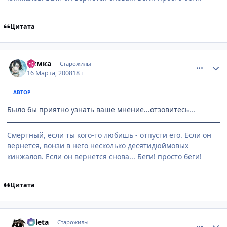
Цитата
comment_2014234
Статистика автора
Нямка
Старожилы
16 Марта, 2008
18 г
АВТОР
Было бы приятно узнать ваше мнение...отзовитесь...
Смертный, если ты кого-то любишь - отпусти его. Если он
вернется, вонзи в него несколько десятидюймовых
кинжалов. Если он вернется снова... Беги! просто беги!
Цитата
comment_2014426
Статистика автора
Valeta
Старожилы