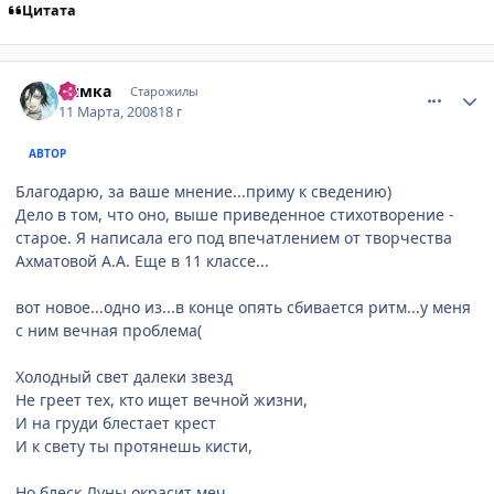
Цитата
comment_2010924
Статистика автора
Нямка
Старожилы
11 Марта, 2008
18 г
АВТОР
Благодарю, за ваше мнение...приму к сведению)
Дело в том, что оно, выше приведенное стихотворение -
старое. Я написала его под впечатлением от творчества
Ахматовой А.А. Еще в 11 классе...
вот новое...одно из...в конце опять сбивается ритм...у меня
с ним вечная проблема(
Холодный свет далеки звезд
Не греет тех, кто ищет вечной жизни,
И на груди блестает крест
И к свету ты протянешь кисти,
Но блеск Луны окрасит меч,