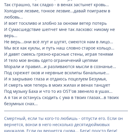
Так страшно, так сладко - в венах застынет кровь...
Холодное лезвие, тонкое лезвие...давай поиграем в
любовь...
И воет тоскливо и злобно за окноми ветер потерь
И Сумасшедствие шепчет мне так ласково: никому не
верь...
Не верь...они всё лгут и шутят, смеются нам в лицо...
Мы все как куклы, и путь наш словно старое кольцо...
И давят смеясь грязно-красные стены, играя тенями
И тело мое вновь одето ограничений цепями
Морали и правил...и разливаются мысли в сознанье...
Под скрежет оков и нервные всхлипы банальные...
И я закрываю глаза и отдаюсь поцелуем Безумья,
И смерть моя теперь в моих жилах и венах танцует
Под музыку Баха и что то из OST'ов звенело в ушах...
А я так и останусь сходить с ума в твоих глазах...в твоих
безумных снах...
Смертный, если ты кого-то любишь - отпусти его. Если он
вернется, вонзи в него несколько десятидюймовых
кинжалов. Если он вернется снова... Беги! просто беги!