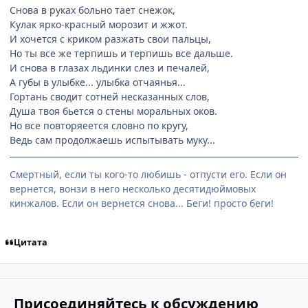
Снова в руках больно тает снежок,
Кулак ярко-красный морозит и жжот.
И хочется с криком разжать свои пальцы,
Но ты все же терпишь и терпишь все дальше.
И снова в глазах льдинки слез и печалей,
А губы в улыбке... улыбка отчаянья...
Гортань сводит сотней несказанных слов,
Душа твоя бьется о стены моральных оков.
Но все повторяеется словно по кругу,
Ведь сам продолжаешь испытывать муку...
Смертный, если ты кого-то любишь - отпусти его. Если он
вернется, вонзи в него несколько десятидюймовых
кинжалов. Если он вернется снова... Беги! просто беги!
Цитата
Присоединяйтесь к обсуждению