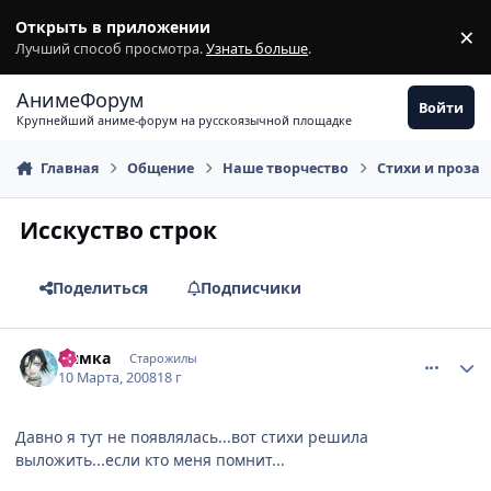
Перейти к содержимому
Открыть в приложении
×
З
Лучший способ просмотра.
Узнать больше
.
АнимеФорум
Войти
Крупнейший аниме-форум на русскоязычной площадке
Главная
Общение
Наше творчество
Стихи и проза
Исскуство строк
Поделиться
Подписчики
comment_2009611
Статистика автора
Нямка
Старожилы
10 Марта, 2008
18 г
Давно я тут не появлялась...вот стихи решила
выложить...если кто меня помнит...