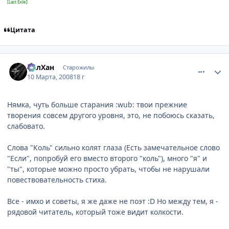
[Last Exile]
Цитата
comment_2010213
Статистика автора
ПалХан
Старожилы
10 Марта, 2008
18 г
Нямка, чуть больше старания :wub: твои прежние
творения совсем другого уровня, это, не побоюсь сказать,
слабовато.
Слова "Коль" сильно колят глаза (Есть замечательное слово
"Если", попробуй его вместо второго "коль"), много "я" и
"ты", которые можно просто убрать, чтобы не нарушали
повествовательность стиха.
Все - имхо и советы, я же даже не поэт :D Но между тем, я -
рядовой читатель, который тоже видит колкости.