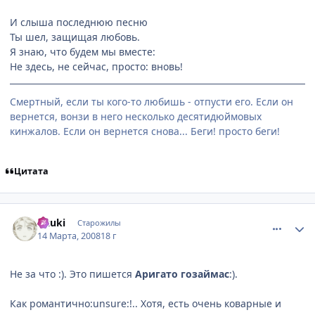
И слыша последнюю песню
Ты шел, защищая любовь.
Я знаю, что будем мы вместе:
Не здесь, не сейчас, просто: вновь!
Смертный, если ты кого-то любишь - отпусти его. Если он
вернется, вонзи в него несколько десятидюймовых
кинжалов. Если он вернется снова... Беги! просто беги!
Цитата
comment_2012693
Статистика автора
Uzuki
Старожилы
14 Марта, 2008
18 г
Не за что :). Это пишется
Аригато гозаймас
:).
Как романтично:unsure:!.. Хотя, есть очень коварные и