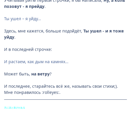
Учитывая ритм первой строчки, я бы написала,
Ну, а коль
позовут - я прейду
.
Ты ушел – я уйду…
Здесь, мне кажется, больше подойдёт,
Ты ушел - и я тоже
уйду
.
И в последней строчке:
И растаем, как дым на камнях…
Может быть,
на ветру
?
И последнее, старайтесь всё же, называть свои стихи;).
Мне понравилось :rolleyes:.
天に涙と喜びがある