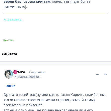
верен был своим мечтам
, конец выглядит более
ритмичным;).
天に涙と喜びがある
[Last Exile]
Цитата
comment_2012676
Статистика автора
Нямка
Старожилы
14 Марта, 2008
18 г
АВТОР
Оригато госей-мас(ну или как то так)))) Короче, спаибо тем,
кто оставляет свое мнение на страницах моей темы)
*согнулась в поклоне*
вот еще одно мое...не помню выкладывала ли я его...