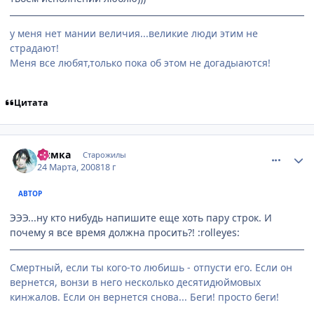
у меня нет мании величия...великие люди этим не
страдают!
Меня все любят,только пока об этом не догадыаются!
Цитата
comment_2020196
Статистика автора
Нямка
Старожилы
24 Марта, 2008
18 г
АВТОР
ЭЭЭ...ну кто нибудь напишите еще хоть пару строк. И
почему я все время должна просить?! :rolleyes:
Смертный, если ты кого-то любишь - отпусти его. Если он
вернется, вонзи в него несколько десятидюймовых
кинжалов. Если он вернется снова... Беги! просто беги!