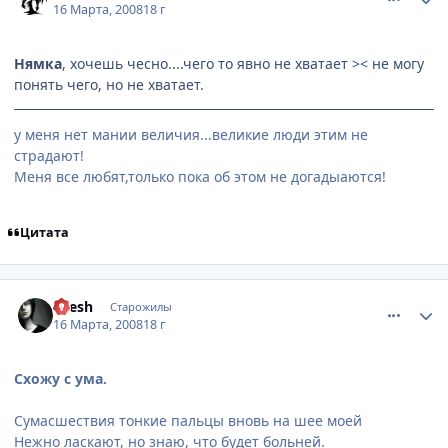
16 Марта, 2008
18 г
Нямка
, хочешь чесно....чего то явно не хватает >< не могу
понять чего, но не хватает.
у меня нет мании величия...великие люди этим не
страдают!
Меня все любят,только пока об этом не догадыаются!
Цитата
comment_2014433
Статистика автора
Exesh
Старожилы
16 Марта, 2008
18 г
Схожу с ума.
Сумасшествия тонкие пальцы вновь на шее моей
Нежно ласкают, но знаю, что будет больней.