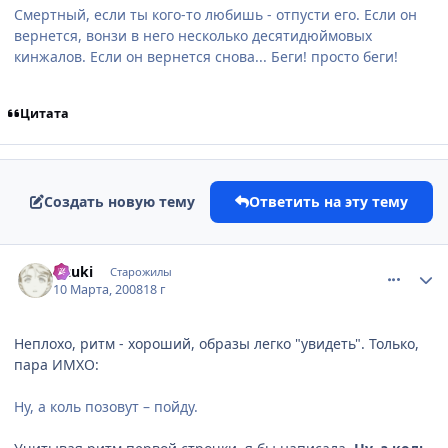
Смертный, если ты кого-то любишь - отпусти его. Если он
вернется, вонзи в него несколько десятидюймовых
кинжалов. Если он вернется снова... Беги! просто беги!
Цитата
Создать новую тему
Ответить на эту тему
comment_2009643
Статистика автора
Uzuki
Старожилы
10 Марта, 2008
18 г
Неплохо, ритм - хороший, образы легко "увидеть". Только,
пара ИМХО:
Ну, а коль позовут – пойду.