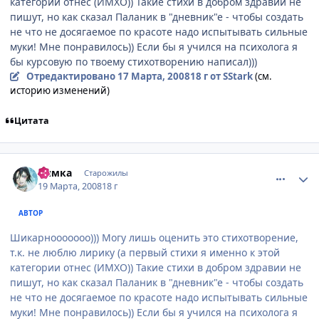
категории отнес (ИМХО)) Такие стихи в добром здравии не
пишут, но как сказал Паланик в "дневник"е - чтобы создать
не что не досягаемое по красоте надо испытывать сильные
муки! Мне понравилось)) Если бы я учился на психолога я
бы курсовую по твоему стихотворению написал)))
Отредактировано
17 Марта, 2008
18 г
от SStark
(см.
историю изменений)
Цитата
comment_2017119
Статистика автора
Нямка
Старожилы
19 Марта, 2008
18 г
АВТОР
Шикарнооооооо))) Могу лишь оценить это стихотворение,
т.к. не люблю лирику (а первый стихи я именно к этой
категории отнес (ИМХО)) Такие стихи в добром здравии не
пишут, но как сказал Паланик в "дневник"е - чтобы создать
не что не досягаемое по красоте надо испытывать сильные
муки! Мне понравилось)) Если бы я учился на психолога я