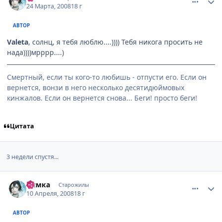
24 Марта, 2008
18 г
АВТОР
Valeta
, солнц, я тебя люблю....)))) Тебя никога просить не
нада))))мрррр....)
Смертный, если ты кого-то любишь - отпусти его. Если он
вернется, вонзи в него несколько десятидюймовых
кинжалов. Если он вернется снова... Беги! просто беги!
Цитата
3 недели спустя...
comment_2036163
Статистика автора
Нямка
Старожилы
10 Апреля, 2008
18 г
АВТОР