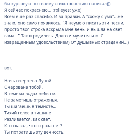
бы курсовую по твоему стихотворению написал)))
Я сейчас покраснею... :rolleyes: уже)
Всем еще раз спасибо. И за правки. А "схожу с ума"...не
знаю, оно само появилось. "Я неумею писать эти песни,
просто твоя строка вскрыла мне вены и вышла на свет
сама..." Так и родилось. Долго и мучительно. С
извращенным удовольствием) От душывных страданий...)
вот.
Ночь очерчена Луной.
Очарована тобой.
В темных водах небытья
Не заметишь отраженья.
Ты шагаешь в темноте…
Тихий голос в тишине
Разливается, как свет.
Кто сказал, что страха нет?
Ты потратишь эту вечность,