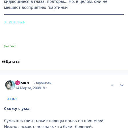
кидающиеся в глаза, повторы... Но, в целом, они не
мешают восприятию "картинки".
天に涙と喜びがある
[Last Exile]
Цитата
comment_2012870
Статистика автора
Нямка
Старожилы
14 Марта, 2008
18 г
АВТОР
Схожу с ума.
Сумасшествия тонкие пальцы вновь на шее моей
Нежно ласкают, но знаю, что будет больней.