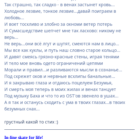
Так страшно, так сладко - в венах застынет кровь...
Холодное лезвие, тонкое лезвие...давай поиграем в
любовь...
И воет тоскливо и злобно за окноми ветер потерь
И Сумасшедствие шепчет мне так ласково: никому не
верь...
Не верь...они всё лгут и шутят, смеются нам в лицо...
Мы все как куклы, и путь наш словно старое кольцо...
И давят смеясь грязно-красные стены, играя тенями
И тело мое вновь одето ограничений цепями
Морали и правил...и разливаются мысли в сознанье...
Под скрежет оков и нервные всхлипы банальные...
И я закрываю глаза и отдаюсь поцелуем Безумья,
И смерть моя теперь в моих жилах и венах танцует
Под музыку Баха и что то из OST'ов звенело в ушах...
А я так и останусь сходить с ума в твоих глазах...в твоих
безумных снах...
грустный какой то стих :)
In-line skate for life!