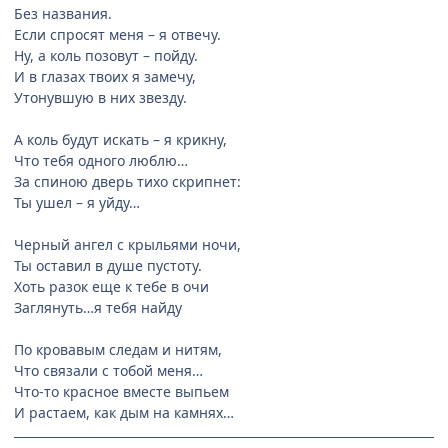
Без названия.
Если спросят меня – я отвечу.
Ну, а коль позовут – пойду.
И в глазах твоих я замечу,
Утонувшую в них звезду.
А коль будут искать – я крикну,
Что тебя одного люблю…
За спиною дверь тихо скрипнет:
Ты ушел – я уйду…
Черный ангел с крыльями ночи,
Ты оставил в душе пустоту.
Хоть разок еще к тебе в очи
Заглянуть…я тебя найду
По кровавым следам и нитям,
Что связали с тобой меня…
Что-то красное вместе выпьем
И растаем, как дым на камнях…