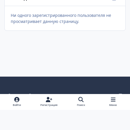
Ни одного зарегистрированного пользователя не
просматривает данную страницу.
Светлый режим
Темный режим
Как в системе
v
k
Язык
Политика конфиденциальности
Войти
Регистрация
Поиск
Меню
Связаться с нами
Cookies
project25
Powered by
Invision Community