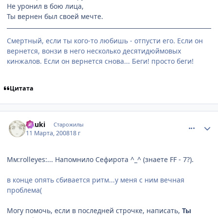
Не уронил в бою лица,
Ты вернен был своей мечте.
Смертный, если ты кого-то любишь - отпусти его. Если он
вернется, вонзи в него несколько десятидюймовых
кинжалов. Если он вернется снова... Беги! просто беги!
Цитата
comment_2010969
Статистика автора
Uzuki
Старожилы
11 Марта, 2008
18 г
Мм:rolleyes:... Напомнило Сефирота ^_^ (знаете FF - 7?).
в конце опять сбивается ритм...у меня с ним вечная
проблема(
Могу помочь, если в последней строчке, написать,
Ты