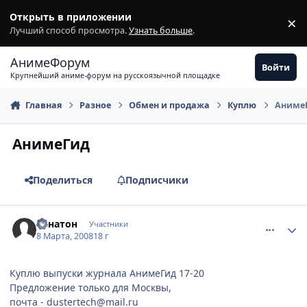
Перейти к содержимому
Открыть в приложении
×
З
Лучший способ просмотра.
Узнать больше
.
АнимеФорум
Войти
Крупнейший аниме-форум на русскоязычной площадке
Главная
Разное
Обмен и продажа
Куплю
Аниме
АнимеГид
Поделиться
Подписчики
comment_2007995
Статистика автора
Эхнатон
Участники
8 Марта, 2008
18 г
Куплю выпуски журнала АнимеГид 17-20
Предложение только для Москвы,
почта - dustertech@mail.ru