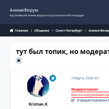
Перейти к содержимому
АнимеФорум
Крупнейший аниме-форум на русскоязычной площадке
Главная
Общение
Санкт-Петербург
Аниме-Вече
тут был топик, но модера
5 Марта, 2008
18 г
Модераториал
бан за нарушение п
Отредактировано
Kristian_K