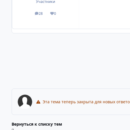
Участники
28
0
посты
Репутация
Эта тема теперь закрыта для новых ответо
Вернуться к списку тем