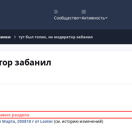
Сообщество
Активность
ринки
тут был топик, но модератор забанил
тор забанил
равил раздела
5 Марта, 2008
18 г
от Looter
(см. историю изменений)