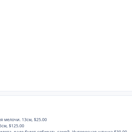
я мелочи. 13см, $25.00
5см, $125.00
билета, nадо будет собирать самой. Интересная штучка.$30.00