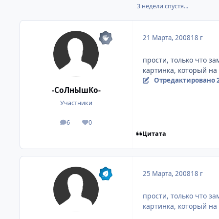
3 недели спустя...
21 Марта, 2008
18 г
прости, только что за
картинка, который на 
Отредактировано
-СоЛнЫшКо-
Участники
6
0
посты
Репутация
Цитата
25 Марта, 2008
18 г
прости, только что за
картинка, который на 