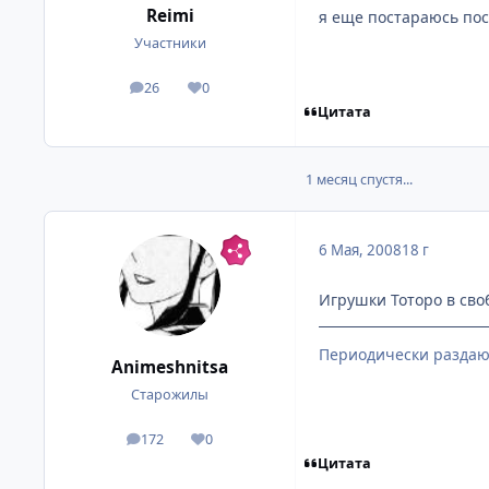
Reimi
я еще постараюсь пос
Участники
26
0
посты
Репутация
Цитата
1 месяц спустя...
6 Мая, 2008
18 г
Игрушки Тоторо в сво
Периодически раздаю
Animeshnitsa
Старожилы
172
0
посты
Репутация
Цитата