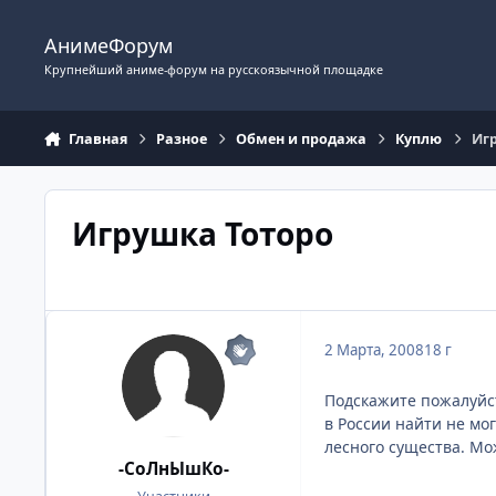
Перейти к содержимому
АнимеФорум
Крупнейший аниме-форум на русскоязычной площадке
Главная
Разное
Обмен и продажа
Куплю
Иг
Игрушка Тоторо
2 Марта, 2008
18 г
Подскажите пожалуйст
в России найти не мог
лесного существа. Мо
-СоЛнЫшКо-