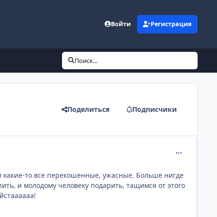
Войти
Регистрация
Поиск...
Поделиться
Подписчики
comment_200
и какие-то все перекошенные, ужасные. Больше нигде
упить, и молодому человеку подарить, тащимся от этого
йстаааааа!