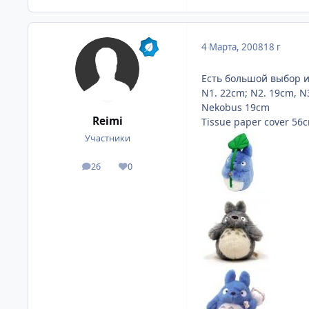
4 Марта, 2008
18 г
Есть большой выбор и
N1. 22cm; N2. 19cm, N
Nekobus 19cm
Reimi
Tissue paper cover 56
Участники
26
0
посты
Репутация