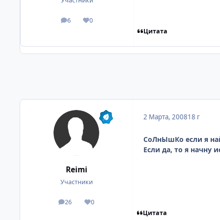
Участники
6
0
посты
Репутация
Цитата
2 Марта, 2008
18 г
СоЛнЫшКо если я най
Если да, то я начну 
Reimi
Участники
26
0
посты
Репутация
Цитата