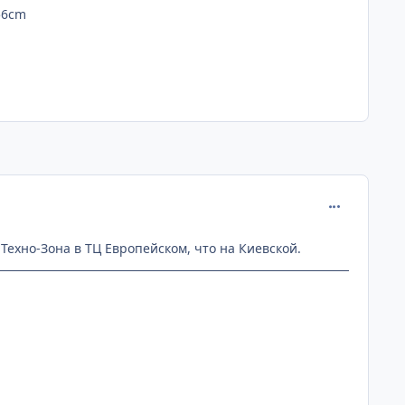
56cm
comment_205
ехно-Зона в ТЦ Европейском, что на Киевской.