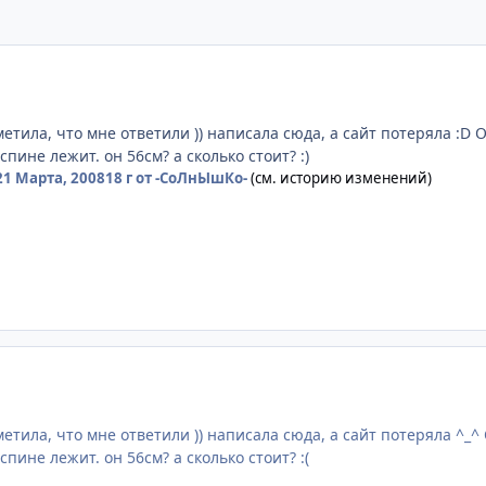
метила, что мне ответили )) написала сюда, а сайт потеряла :D
спине лежит. он 56см? а сколько стоит? :)
21 Марта, 2008
18 г
от -СоЛнЫшКо-
(см. историю изменений)
метила, что мне ответили )) написала сюда, а сайт потеряла ^_
спине лежит. он 56см? а сколько стоит? :(