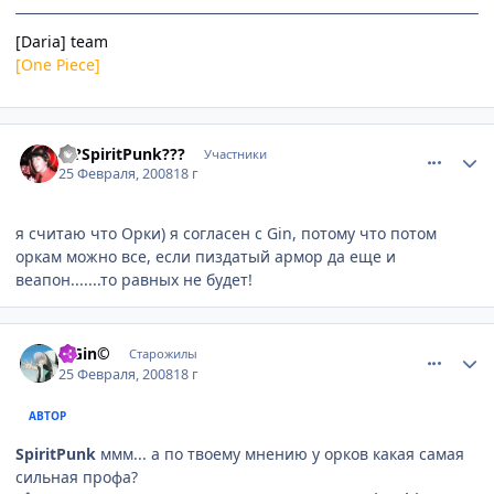
[Daria] team
[One Piece]
comment_1997742
Статистика автора
???SpiritPunk???
Участники
25 Февраля, 2008
18 г
я считаю что Орки) я согласен с Gin, потому что потом
оркам можно все, если пиздатый армор да еще и
веапон.......то равных не будет!
comment_1997746
Статистика автора
©Gin©
Старожилы
25 Февраля, 2008
18 г
АВТОР
SpiritPunk
ммм... а по твоему мнению у орков какая самая
сильная профа?