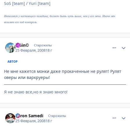
SoS [team] / Yuri [team]
Интеллект у настоящего паладина, должен быть чуть выше, чем у его меча. Иначе меч
возьмет его под контроль.
comment_1997769
Статистика автора
©Gin©
Старожилы
25 Февраля, 2008
18 г
АВТОР
Не мне кажется монки даже прокаченные не рулят! Рулят
оверы или варкруеры!
Я не знаю все,но я знаю много!
comment_1997989
Статистика автора
Baron Samedi
Старожилы
25 Февраля, 2008
18 г