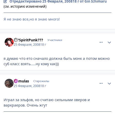
Отредактировано
25 Февраля, 2008
18 г
от Gin Ichimaru
(см. историю изменений)
Я не знаю все,но я знаю много!
comment_1997766
Статистика автора
???SpiritPunk???
Участники
25 Февраля, 2008
18 г
я думаю что ето сначало должна быть монк а потом можно
суб класс взять.....ну кому как)))
comment_1997768
Статистика автора
Romulas
Старожилы
25 Февраля, 2008
18 г
Играл за эльфов, но считаю сильными оверов и
варкраеров. Очень жгут