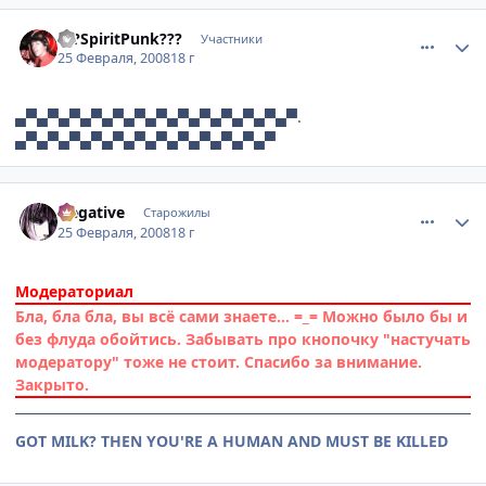
comment_1998149
Статистика автора
???SpiritPunk???
Участники
25 Февраля, 2008
18 г
▄▀▄▀▄▀▄▀▄▀▄▀▄▀▄▀▄▀▄▀▄▀▄▀▄▀.
▄▀▄▀▄▀▄▀▄▀▄▀▄▀▄▀▄▀▄▀▄▀▄▀
comment_1998184
Статистика автора
Negative
Старожилы
25 Февраля, 2008
18 г
Модераториал
Бла, бла бла, вы всё сами знаете... =_= Можно было бы и
без флуда обойтись. Забывать про кнопочку "настучать
модератору" тоже не стоит. Спасибо за внимание.
Закрыто.
GOT MILK? THEN YOU'RE A HUMAN AND MUST BE KILLED