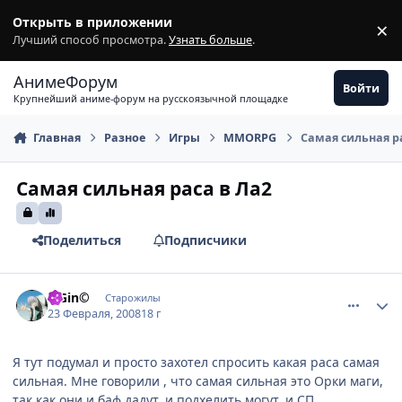
Перейти к содержимому
Открыть в приложении
×
З
Лучший способ просмотра.
Узнать больше
.
АнимеФорум
Войти
Крупнейший аниме-форум на русскоязычной площадке
Главная
Разное
Игры
MMORPG
Самая сильная р
Самая сильная раса в Ла2
Поделиться
Подписчики
comment_1996161
Статистика автора
©Gin©
Старожилы
23 Февраля, 2008
18 г
Я тут подумал и просто захотел спросить какая раса самая
сильная. Мне говорили , что самая сильная это Орки маги,
так как они и баф дадут, и подхелить могут, и СП