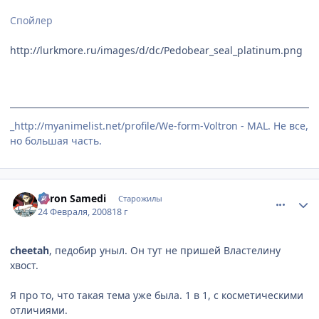
Спойлер
http://lurkmore.ru/images/d/dc/Pedobear_seal_platinum.png
_http://myanimelist.net/profile/We-form-Voltron - MAL. Не все,
но большая часть.
comment_1996846
Статистика автора
Baron Samedi
Старожилы
24 Февраля, 2008
18 г
cheetah
, педобир уныл. Он тут не пришей Властелину
хвост.
Я про то, что такая тема уже была. 1 в 1, с косметическими
отличиями.