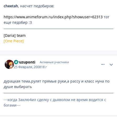
cheetah
, насчет педобиров:
https://www.animeforum.ru/index.php?showuser=62313
тот
еще педобир :3
[Daria] team
[One Piece]
comment_1998012
Статистика автора
furuzuponti
Активные участники
25 Февраля, 2008
18 г
дурацкая тема,рулят прямые руки,а рассу и класс нуна по
душе выбирать
---когда 3аклю4ил сделку с дьяволом не время водится с
богами---