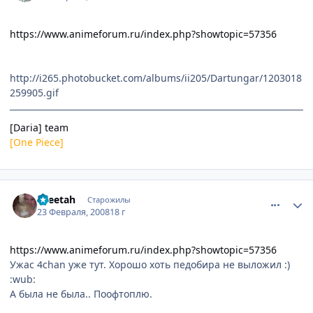
https://www.animeforum.ru/index.php?showtopic=57356
http://i265.photobucket.com/albums/ii205/Dartungar/1203018
259905.gif
[Daria] team
[One Piece]
comment_1996367
Статистика автора
cheetah
Старожилы
23 Февраля, 2008
18 г
https://www.animeforum.ru/index.php?showtopic=57356
Ужас 4chan уже тут. Хорошо хоть педобира не выложил :)
:wub:
А была не была.. Поофтоплю.