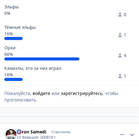
Эльфы
0%
0
Тёмные эльфы
16%
1
Орки
66%
4
Камаэлы, кто за них играл.
16%
1
Пожалуйста,
войдите
или
зарегистрируйтесь
, чтобы
проголосовать.
comment_1996325
Статистика автора
Baron Samedi
Старожилы
23 Февраля, 2008
18 г