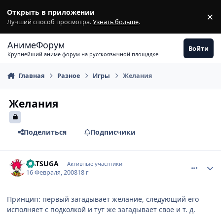
Перейти к содержимому
Открыть в приложении
×
З
Лучший способ просмотра.
Узнать больше
.
АнимеФорум
Войти
Крупнейший аниме-форум на русскоязычной площадке
Главная
Разное
Игры
Желания
Желания
Поделиться
Подписчики
comment_1990114
Статистика автора
GATSUGA
Активные участники
16 Февраля, 2008
18 г
Принцип: первый загадывает желание, следующий его
исполняет с подколкой и тут же загадывает свое и т. д.