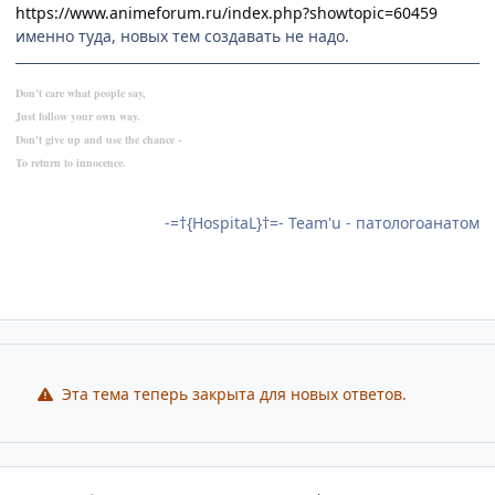
https://www.animeforum.ru/index.php?showtopic=60459
именно туда, новых тем создавать не надо.
Don't care what people say,
Just follow your own way.
Don't give up and use the chance -
To return to innocence.
-=†{HospitaL}†=- Team'u - патологоанатом
Эта тема теперь закрыта для новых ответов.