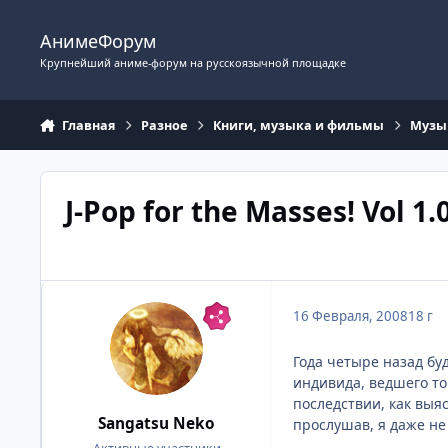
Перейти к содержимому
АнимеФорум
Крупнейший аниме-форум на русскоязычной площадке
Главная
Разное
Книги, музыка и фильмы
Музы
J-Pop for the Masses! Vol 1.
16 Февраля, 2008
18 г
Года четыре назад бу
индивида, ведшего то
последствии, как выяс
Sangatsu Neko
прослушав, я даже не 