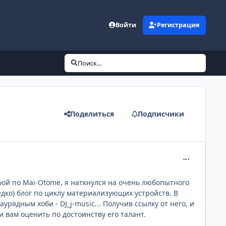
Войти
Регистрация
Поиск...
Поделиться
Подписчики
comment_198
ой по Mai-Otome, я наткнулся на очень любопытного
едко) блог по циклу материализующих устройств. В
урядным хоби - DJ_j-music... Получив ссылку от него, и
и вам оценить по достоинству его талант.