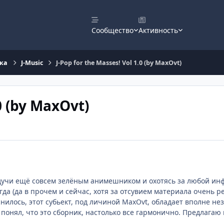
Сообщество
Активность
ка
J-Music
J-Pop for the Masses! Vol 1.0 (by MaxOvt)
0 (by MaxOvt)
дучи ещё совсем зелёным анимешником и охотясь за любой инф
гда (да в прочем и сейчас, хотя за отсувием материала очень р
нилось, этот субьект, под личиной MaxOvt, обладает вполне неза
понял, что это сборник, настолько все гармонично. Предлагаю 