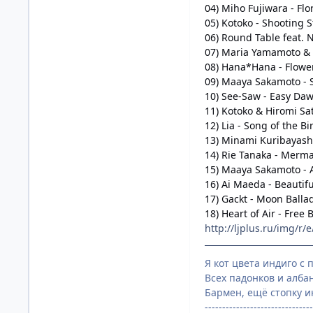
04) Miho Fujiwara - Fl
05) Kotoko - Shooting 
06) Round Table feat. N
07) Maria Yamamoto & S
08) Hana*Hana - Flower
09) Maaya Sakamoto - 
10) See-Saw - Easy Daw
11) Kotoko & Hiromi Sa
12) Lia - Song of the Bi
13) Minami Kuribayashi
14) Rie Tanaka - Merma
15) Maaya Sakamoto - A
16) Ai Maeda - Beautifu
17) Gackt - Moon Balla
18) Heart of Air - Fre
http://ljplus.ru/img/r/
Я кот цвета индиго с
Всех падонков и алба
Бармен, ещё стопку и
-------------------------------