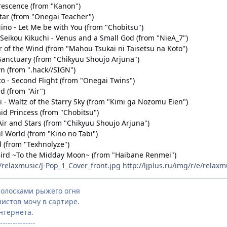
orescence (from "Kanon")
Star (from "Onegai Teacher")
ino - Let Me be with You (from "Chobitsu")
eikou Kikuchi - Venus and a Small God (from "NieA_7")
 of the Wind (from "Mahou Tsukai ni Taisetsu na Koto")
Sanctuary (from "Chikyuu Shoujo Arjuna")
n (from ".hack//SIGN")
to - Second Flight (from "Onegai Twins")
rd (from "Air")
 - Waltz of the Starry Sky (from "Kimi ga Nozomu Eien")
id Princess (from "Chobitsu")
ir and Stars (from "Chikyuu Shoujo Arjuna")
l World (from "Kino no Tabi")
d (from "Texhnolyze")
e Bird ~To the Midday Moon~ (from "Haibane Renmei")
e/relaxmusic/J-Pop_1_Cover_front.jpg
http://ljplus.ru/img/r/e/relax
 полосками рыжего огня
нистов мочу в сартире.
нтернета.
--------------