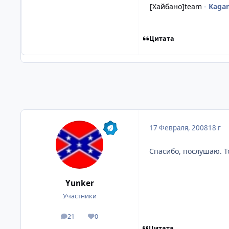
[Хайбано]team
-
Kaga
Цитата
17 Февраля, 2008
18 г
Спасибо, послушаю. То
Yunker
Участники
21
0
посты
Репутация
Цитата