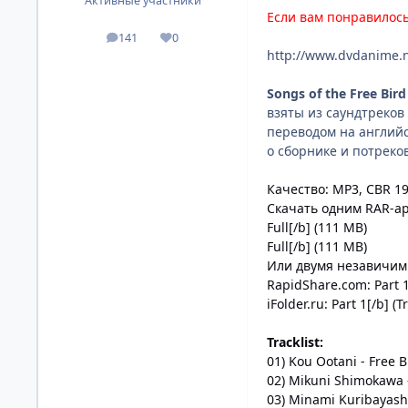
Активные участники
Если вам понравилось
141
0
посты
Репутация
http://www.dvdanime.n
Songs of the Free Bir
взяты из саундтреков
переводом на английс
о сборнике и потрек
Качество: MP3, CBR 19
Скачать одним RAR-а
Full
[/b]
(111 MB)
Full
[/b]
(111 MB)
Или двумя незавичим
RapidShare.com:
Part 
iFolder.ru:
Part 1
[/b]
(Tr
Tracklist:
01) Kou Ootani - Free
02) Mikuni Shimokawa -
03) Minami Kuribayash