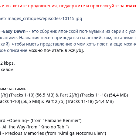
 и вы хотите продолжения, поддержите и проголосуйте за
max
et/images_critiques/episodes-10115.jpg
d ~Easy Dawn~
- это сборник японской поп-музыки из серии с у
 к аниме. Названия песен приводятся на английском, но аниме 
кий), чтобы иметь представление о чем хоть поют, а еще можно
овое описание
можно почитать в ЖЖ
[/b]
.
2 kbps.
рхивом:
ым частями:
1
[/b]
(Tracks 1-10)
(56,5 MB) &
Part 2
[/b]
(Tracks 11-18)
(54,4 MB)
acks 1-10)
(56,5 MB) &
Part 2
[/b]
(Tracks 11-18)
(54,4 MB)
 Bird ~Opening~ (from "Haibane Renmei")
 All the Way (from "Kino no Tabi")
i - Precious Memories (from "Kimi ga Nozomu Eien")