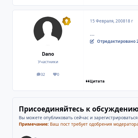
15 Февраля, 2008
18 г
---
Отредактировано
Dano
Участники
32
0
посты
Репутация
Цитата
Присоединяйтесь к обсуждени
Вы можете опубликовать сейчас и зарегистрироваться п
Примечание:
Ваш пост требует одобрения модератора