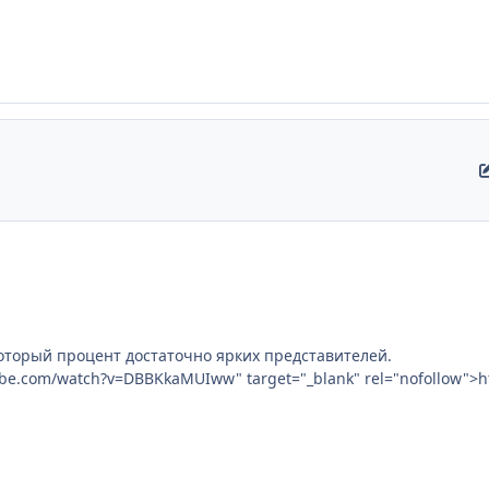
который процент достаточно ярких представителей.
tube.com/watch?v=DBBKkaMUIww" target="_blank" rel="nofollow"