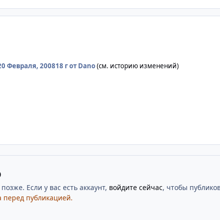
20 Февраля, 2008
18 г
от Dano
(см. историю изменений)
ю
озже. Если у вас есть аккаунт,
войдите сейчас
, чтобы публиков
 перед публикацией.