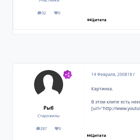
Участники
32
0
посты
Репутация
Цитата
14 Февраля, 2008
18 г
Картинка.
В этом клипе есть не
Рыб
[url="http://www.you
Старожилы
287
0
посты
Репутация
Цитата