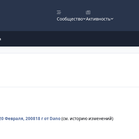
Сообщество
Активность
а
20 Февраля, 2008
18 г
от Dano
(см. историю изменений)