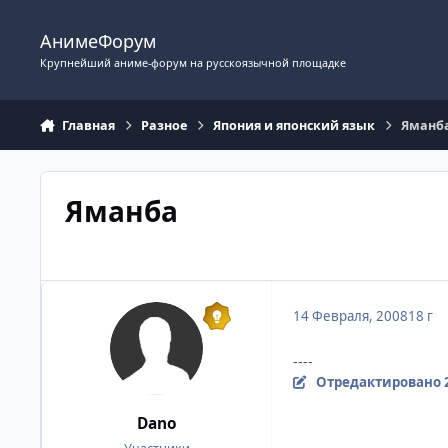
Перейти к содержимому
АнимеФорум
Крупнейший аниме-форум на русскоязычной площадке
Главная
Разное
Япония и японский язык
Яманб
Яманба
14 Февраля, 2008
18 г
----
Отредактировано
Dano