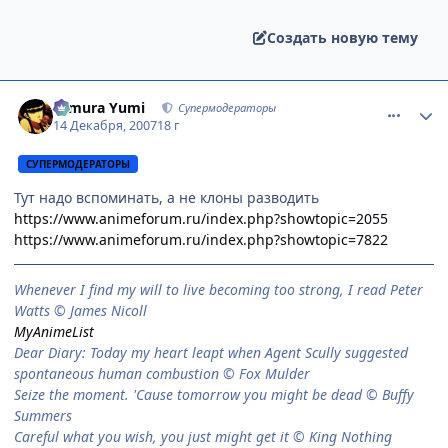
Создать новую тему
comment_1932757
Статистика автора
Himura Yumi
Супермодераторы
14 Декабря, 2007
18 г
СУПЕРМОДЕРАТОРЫ
Тут надо вспоминать, а не клоны разводить
https://www.animeforum.ru/index.php?showtopic=2055
https://www.animeforum.ru/index.php?showtopic=7822
When­ever I find my will to live be­com­ing too strong, I read Peter
Watts © James Nicoll
MyAnimeList
Dear Diary: Today my heart leapt when Agent Scully suggested
spontaneous human combustion © Fox Mulder
Seize the moment. 'Cause tomorrow you might be dead © Buffy
Summers
Careful what you wish, you just might get it © King Nothing