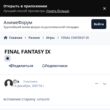
Перейти к содержимому
Открыть в приложении
×
З
Лучший способ просмотра.
Узнать больше
.
АнимеФорум
Войти
Крупнейший аниме-форум на русскоязычной площадке
Главная
Разное
Игры
FINAL FANTASY IX
FINAL FANTASY IX
Поделиться
Подписчики
comment_1932743
Статистика автора
linx
Участники
14 Декабря, 2007
18 г
вспомним старину :unsure: