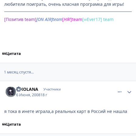
любители поиграть, очень класная програмка для игры!
[Позитив team]
[ON AIR]team
[
НЯ
!
]team
[∞Ever17] team
Цитата
1 месяц спустя...
comment_2085722
Статистика автора
RIKOLANA
Участники
6 Июня, 2008
18 г
я тока в инете играла,а реальных карт в Россий не нашла
Цитата