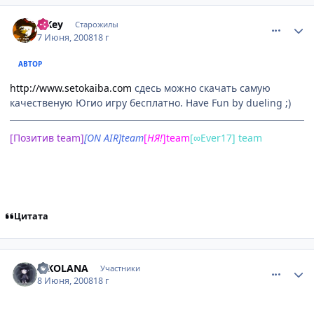
comment_2086430
Статистика автора
TiKey
Старожилы
7 Июня, 2008
18 г
АВТОР
http://www.setokaiba.com
сдесь можно скачать самую
качественую Югио игру бесплатно. Have Fun by dueling ;)
[Позитив team]
[ON AIR]team
[
НЯ
!
]team
[∞Ever17] team
Цитата
comment_2087278
Статистика автора
RIKOLANA
Участники
8 Июня, 2008
18 г