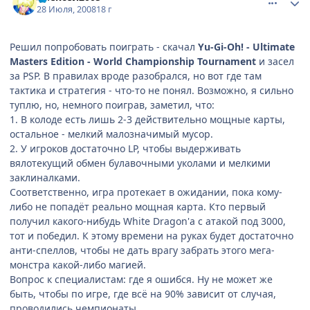
28 Июля, 2008
18 г
Решил попробовать поиграть - скачал
Yu-Gi-Oh! - Ultimate
Masters Edition - World Championship Tournament
и засел
за PSP. В правилах вроде разобрался, но вот где там
тактика и стратегия - что-то не понял. Возможно, я сильно
туплю, но, немного поиграв, заметил, что:
1. В колоде есть лишь 2-3 действительно мощные карты,
остальное - мелкий малозначимый мусор.
2. У игроков достаточно LP, чтобы выдерживать
вялотекущий обмен булавочными уколами и мелкими
заклиналками.
Соответственно, игра протекает в ожидании, пока кому-
либо не попадёт реально мощная карта. Кто первый
получил какого-нибудь White Dragon'а с атакой под 3000,
тот и победил. К этому времени на руках будет достаточно
анти-спеллов, чтобы не дать врагу забрать этого мега-
монстра какой-либо магией.
Вопрос к специалистам: где я ошибся. Ну не может же
быть, чтобы по игре, где всё на 90% зависит от случая,
проводились чемпионаты.