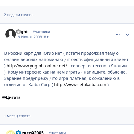
2 недели спустя...
comment_2097024
Статистика автора
wight
Участники
19 Июня, 2008
18 г
В России карт для Югио нет ( Кстати продолжая тему о
онлайн версиях напоминаю ,чт оесть официальный клиент
)
http://www.yugioh-online.net/
- сервер ,естессно в Японии
). Кому интересно как на нем играть - напишите, обьясню.
Заранее предупрежу ,что игра платная, к сожалению в
отличие от Kaiba Corp (
http://www.setokaiba.com
)
Цитата
1 месяц спустя...
comment_2124311
Статистика автора
Алексей2005
Участники