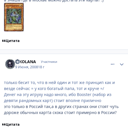
Цитата
comment_2088441
Статистика автора
RIKOLANA
Участники
9 Июня, 2008
18 г
только бесит то, что в ней один и тот же принцип как и
везде сейчас = у кого богатый папа, тот и круче =/
Денег на эту игруху надо много, ибо Booster (набор из
девяти рандомных карт) стоит вполне прилично
это только в Россий так,а в других странах они стоят чуть
дороже обычных карт!а скока стоит примерно в России?
Цитата