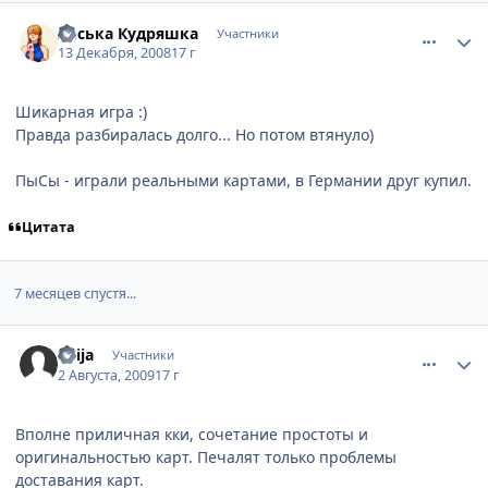
comment_2202446
Статистика автора
Леська Кудряшка
Участники
13 Декабря, 2008
17 г
Шикарная игра :)
Правда разбиралась долго... Но потом втянуло)
ПыСы - играли реальными картами, в Германии друг купил.
Цитата
7 месяцев спустя...
comment_2305047
Статистика автора
Suija
Участники
2 Августа, 2009
17 г
Вполне приличная кки, сочетание простоты и
оригинальностью карт. Печалят только проблемы
доставания карт.