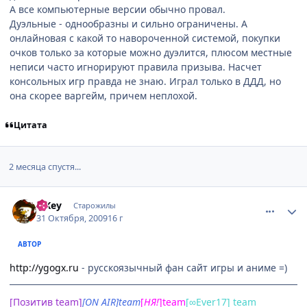
А все компьютерные версии обычно провал.
Дуэльные - однообразны и сильно ограничены. А
онлайновая с какой то навороченной системой, покупки
очков только за которые можно дуэлится, плюсом местные
неписи часто игнорируют правила призыва. Насчет
консольных игр правда не знаю. Играл только в ДДД, но
она скорее варгейм, причем неплохой.
Цитата
2 месяца спустя...
comment_2360195
Статистика автора
TiKey
Старожилы
31 Октября, 2009
16 г
АВТОР
http://ygogx.ru
- русскоязычный фан сайт игры и аниме =)
[Позитив team]
[ON AIR]team
[
НЯ
!
]team
[∞Ever17] team