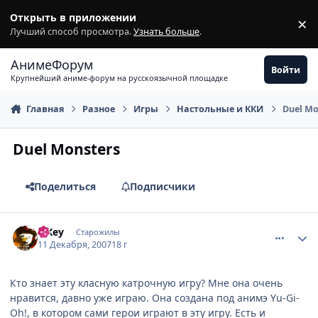
Перейти к содержимому
Открыть в приложении
×
З
Лучший способ просмотра.
Узнать больше
.
АнимеФорум
Войти
Крупнейший аниме-форум на русскоязычной площадке
Главная
Разное
Игры
Настольные и ККИ
Duel Mo
Duel Monsters
Поделиться
Подписчики
comment_1929934
Статистика автора
TiKey
Старожилы
11 Декабря, 2007
18 г
Кто знает эту класную катрочную игру? Мне она очень
нравится, давно уже играю. Она создана под анимэ Yu-Gi-
Oh!, в котором сами герои играют в эту игру. Есть и