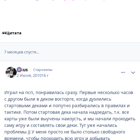
Цитата
7 месяцев спустя...
comment_2476465
Статистика автора
Jesus
Старожилы
2 Июня, 2010
16 г
Играл на псп, понравилась сразу. Первые несколько часов
с другом были в диком восторге, когда дуэлились
стартовыми деками и попутно разбирались в правилах и
тактике. Потом стартовая дека начала надоедать, т.к. все
карты уже были выучены наизусть, и мы начали проходить
саму игру и составлять свои деки. Тут уже начались
проблемы.)) У меня просто не было столько свободного
времени, чтобы проходить всю игру и добывать