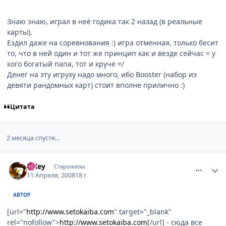
Знаю знаю, играл в неё годика так 2 назад (в реальные
карты).
Ездил даже на соревнования :) игра отменная, только бесит
то, что в ней один и тот же принцип как и везде сейчас = у
кого богатый папа, тот и круче =/
Денег на эту игруху надо много, ибо Booster (набор из
девяти рандомных карт) стоит вполне прилично :)
Цитата
2 месяца спустя...
comment_2036650
Статистика автора
TiKey
Старожилы
11 Апреля, 2008
18 г
АВТОР
[url="
http://www.setokaiba.com
" target="_blank"
rel="nofollow">
http://www.setokaiba.com
[/url] - сюда все