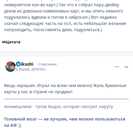
невероятное кол-во карт.) Так что я собрал пару-двойку
деков из довольно коммоновых карт, и мы опять немного
подуэлились вдвоем и потом я забросил.) Вот недавно
скачал следующую часть на псп, есть небольшое желание
попроходить, посоставлять деки, подуэлиться.)
Цитата
comment_2476477
Статистика автора
Shikushi
Старожилы
2 Июня, 2010
16 г
Вещь хорошая. Играл на всем чем можно) Жаль бумажные
карты у нас в стране не продают.
Анимешники - тупое быдло, которое смотрит наруту.
Головной мозг — не лучшее, чем можно пользоваться
на АФ :]