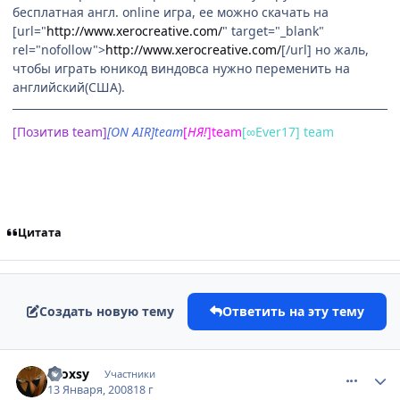
бесплатная англ. online игра, ее можно скачать на
[url="
http://www.xerocreative.com/
" target="_blank"
rel="nofollow">
http://www.xerocreative.com/
[/url] но жаль,
чтобы играть юникод виндовса нужно переменить на
английский(США).
[Позитив team]
[ON AIR]team
[
НЯ
!
]team
[∞Ever17] team
Цитата
Создать новую тему
Ответить на эту тему
comment_1959801
Статистика автора
Proxsy
Участники
13 Января, 2008
18 г