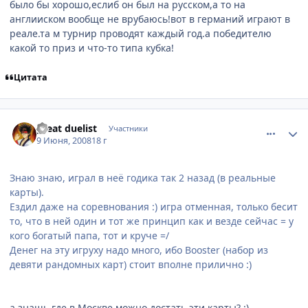
было бы хорошо,еслиб он был на русском,а то на
англииском вообще не врубаюсь!вот в германий играют в
реале.та м турнир проводят каждый год.а победителю
какой то приз и что-то типа кубка!
Цитата
comment_2088423
Статистика автора
great duelist
Участники
9 Июня, 2008
18 г
Знаю знаю, играл в неё годика так 2 назад (в реальные
карты).
Ездил даже на соревнования :) игра отменная, только бесит
то, что в ней один и тот же принцип как и везде сейчас = у
кого богатый папа, тот и круче =/
Денег на эту игруху надо много, ибо Booster (набор из
девяти рандомных карт) стоит вполне прилично :)
а знашь где в Москве можно достать эти карты? :)