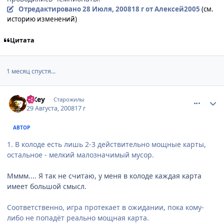
Отредактировано
28 Июля, 2008
18 г
от Алексей2005
(см.
историю изменений)
Цитата
1 месяц спустя...
comment_2142325
Статистика автора
TiKey
Старожилы
29 Августа, 2008
17 г
АВТОР
1. В колоде есть лишь 2-3 действительно мощные карты,
остальное - мелкий малозначимый мусор.
Мммм.... Я так не считаю, у меня в колоде каждая карта
имеет большой смысл.
Соответственно, игра протекает в ожидании, пока кому-
либо не попадёт реально мощная карта.