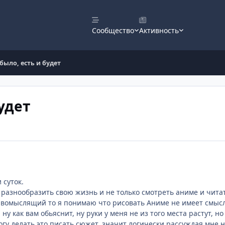
Сообщество
Активность
 было, есть и будет
будет
 суток.
разнообразить свою жизнь и не только смотреть аниме и читать
равомыслящий то я понимаю что рисовать Аниме не имеет смысла
 ну как вам обьяснит, ну руки у меня не из того места растут, 
огу делать это писать сюжет, значит логически рассуждая мне н