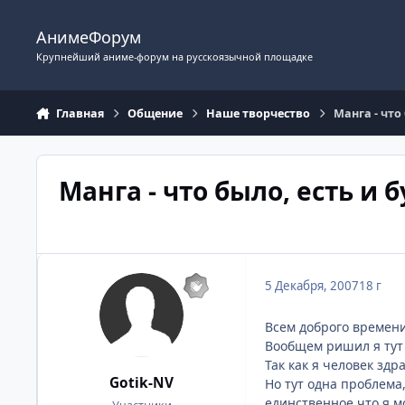
Перейти к содержимому
АнимеФорум
Крупнейший аниме-форум на русскоязычной площадке
Главная
Общение
Наше творчество
Манга - что
Манга - что было, есть и 
5 Декабря, 2007
18 г
Всем доброго времени
Вообщем ришил я тут 
Так как я человек зд
Gotik-NV
Но тут одна проблема,
единственное что я м