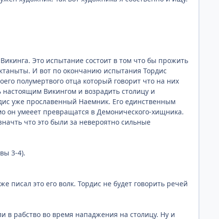
икинга. Это испытание состоит в том что бы прожить
ектаныты. И вот по окончанию испытания Тордис
воего полумертвого отца который говорит что на них
ь настоящим Викингом и возрадить столицу и
ордис уже прославенный Наемник. Его единственным
димо он умееет превращатся в Демонического-хищника.
значть что это были за невероятно сильные
ы 3-4).
же писал это его волк. Тордис не будет говорить речей
яли в рабство во время нападжения на столицу. Ну и