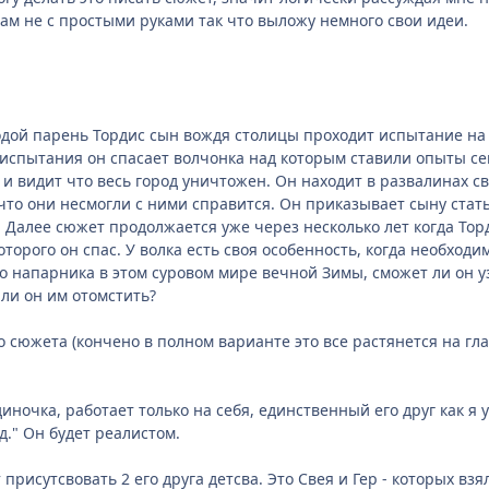
ам не с простыми руками так что выложу немного свои идеи.
ой парень Тордис сын вождя столицы проходит испытание на В
е испытания он спасает волчонка над которым ставили опыты с
 и видит что весь город уничтожен. Он находит в развалинах с
то они несмогли с ними справится. Он приказывает сыну стат
. Далее сюжет продолжается уже через несколько лет когда Т
которого он спас. У волка есть своя особенность, когда необхо
го напарника в этом суровом мире вечной Зимы, сможет ли он у
ли он им отомстить?
 сюжета (кончено в полном варианте это все растянется на глав
ночка, работает только на себя, единственный его друг как я у
.д." Он будет реалистом.
 присутсвовать 2 его друга детсва. Это Свея и Гер - которых вз