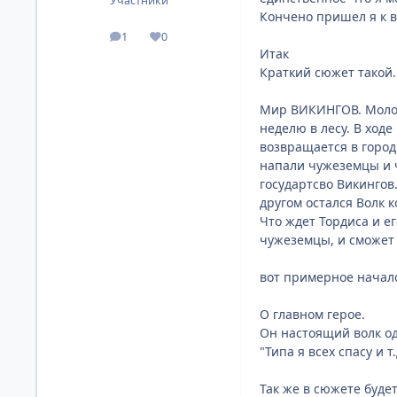
Участники
Кончено пришел я к в
1
0
посты
Репутация
Итак
Краткий сюжет такой.
Мир ВИКИНГОВ. Молод
неделю в лесу. В ход
возвращается в город
напали чужеземцы и ч
государтсво Викингов
другом остался Волк 
Что ждет Тордиса и е
чужеземцы, и сможет 
вот примерное начало
О главном герое.
Он настоящий волк оди
"Типа я всех спасу и т
Так же в сюжете будет