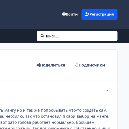
Войти
Регистрация
Поиск...
Поделиться
Подписчики
comment_192
 мангу но и так же попробывать что-то создать сам.
, неосилю. Так что остановил я свой выбор на манге.
но вот зато голова работает нормально. Вообщем
ужен художник. Так вот художника я собственно и ищу.