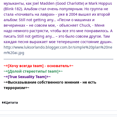
музыканты, как Joel Madden (Good Charlotte) и Mark Hoppus
(Blink-182). Альбом стал очень популярным. Но группа не
стала «почивать на лаврах» - уже в 2004 вышел их второй
альбом: Still not getting any... «Песни о машинах и
вечеринках – не совсем мое, - объясняет Chuck, - Меня
надо немного растрясти, чтобы все это мне понравилось. А
писать Still not getting any... – это было совсем другое. Там
каждая песня выражает мое теперешнее состояние души».
http://www.luksorlando.blogger.com.br/simple%20plan%20ne
m%20ai.jpg
~+[Хочу всегда team] - основатель+~
~+[Долой стереотипы! team]+~
~+[True Sexuality Team]+~
~+Высказывание собственного мнения - не есть
терроризм+~
Цитата