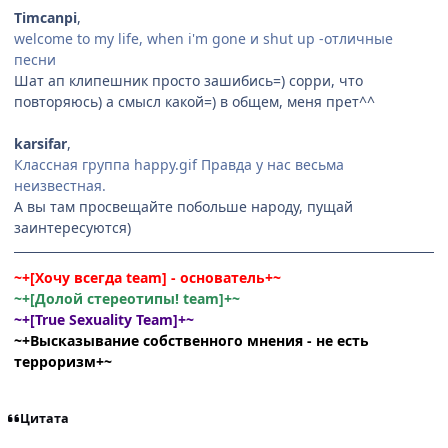
Timcanpi
,
welcome to my life, when i'm gone и shut up -отличные
песни
Шат ап клипешник просто зашибись=) сорри, что
повторяюсь) а смысл какой=) в общем, меня прет^^
karsifar
,
Классная группа happy.gif Правда у нас весьма
неизвестная.
А вы там просвещайте побольше народу, пущай
заинтересуются)
~+[Хочу всегда team] - основатель+~
~+[Долой стереотипы! team]+~
~+[True Sexuality Team]+~
~+Высказывание собственного мнения - не есть
терроризм+~
Цитата