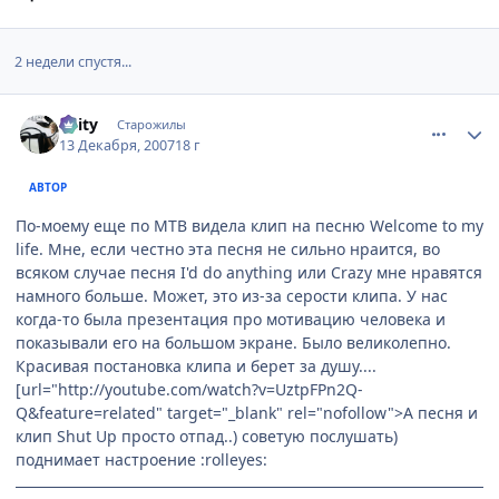
2 недели спустя...
comment_1931814
Статистика автора
Keity
Старожилы
13 Декабря, 2007
18 г
АВТОР
По-моему еще по МТВ видела клип на песню Welcome to my
life. Мне, если честно эта песня не сильно нраится, во
всяком случае песня I'd do anything или Crazy мне нравятся
намного больше. Может, это из-за серости клипа.
У нас
когда-то была презентация про мотивацию человека и
показывали его на большом экране. Было великолепно.
Красивая постановка клипа и берет за душу....
[url="http://youtube.com/watch?v=UztpFPn2Q-
Q&feature=related" target="_blank" rel="nofollow">А песня и
клип Shut Up просто отпад..) советую послушать)
поднимает настроение :rolleyes: