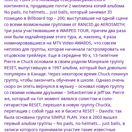
континента, продавшие почти 2 миллиона копий альбома
No pads, no helmets... just balls, который занимал 35
позицию в Billboard top – 200; выступавшие на одной сцене
со всеми возможными группами от RANCID до AEROSMITH;
три раза участвовавшие в WARPED TOUR, причем два раза
они были хэдлайнерами этого тура, и, наконец, 4 раза
номинировавшиеся на MTV Video-AWARDS, что совсем
неплохо для группы, которая начинала гастролировать на
отцовском трейлере. Еще в середине 90-х, 13-тилетние
Pierre и Chuck основали в своем родном Монреале группу
RESET, выпустившую в 1997 альбом, который был довольно
популярен в Канаде. Через некоторое время Chuck покинул
группу, чтобы закончить обучение в школе. Однако очень
скоро он опять вернулся в музыку – основал новую группу
со своими новыми друзьями – Sebastien’ом и Jeff’ом. Pierre
же, который на тот момент являлся солистом и соло-
гитаристом RESET, перешел в новую группу Chuck’a,
перетащив с собой туда же и басиста RESET – David’a: так
была основана группа SIMPLE PLAN. Уже в 2003 вышел
первый альбом группы – No pads, no helmets... just balls, в
записи которого принимали участие такие известные