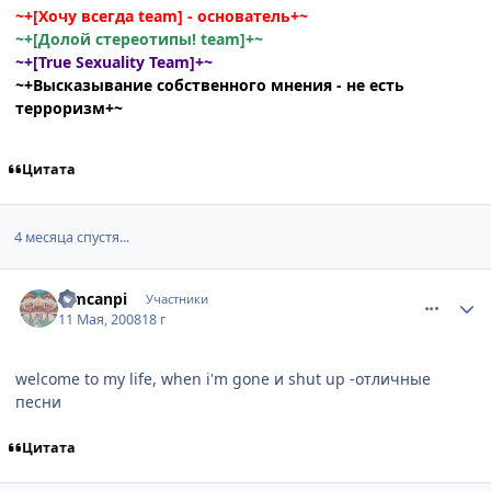
~+[Хочу всегда team] - основатель+~
~+[Долой стереотипы! team]+~
~+[True Sexuality Team]+~
~+Высказывание собственного мнения - не есть
терроризм+~
Цитата
4 месяца спустя...
comment_2064000
Статистика автора
Timcanpi
Участники
11 Мая, 2008
18 г
welcome to my life, when i'm gone и shut up -отличные
песни
Цитата