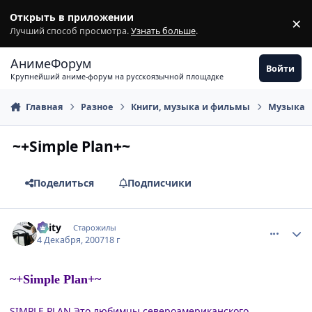
Перейти к содержимому
Открыть в приложении
×
З
Лучший способ просмотра.
Узнать больше
.
АнимеФорум
Войти
Крупнейший аниме-форум на русскоязычной площадке
Главная
Разное
Книги, музыка и фильмы
Музыка
~+Simple Plan+~
Поделиться
Подписчики
comment_1922400
Статистика автора
Keity
Старожилы
4 Декабря, 2007
18 г
~+Simple Plan+~
SIMPLE PLAN Это любимцы североамериканского