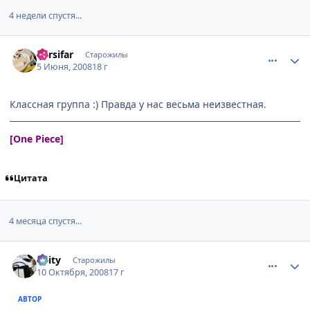
4 недели спустя...
comment_2084723
Статистика автора
karsifar
Старожилы
5 Июня, 2008
18 г
Классная группа :) Правда у нас весьма неизвестная.
[One Piece]
Цитата
4 месяца спустя...
comment_2169424
Статистика автора
Keity
Старожилы
10 Октября, 2008
17 г
АВТОР