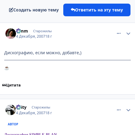
Создать новую тему
Ответить на эту тему
comment_1922494
Статистика автора
Limm
Старожилы
4 Декабря, 2007
18 г
Дискографию, если можно, добавте,)
☕
Цитата
comment_1923017
Статистика автора
Keity
Старожилы
4 Декабря, 2007
18 г
АВТОР
Дискография SIMPLE PLAN