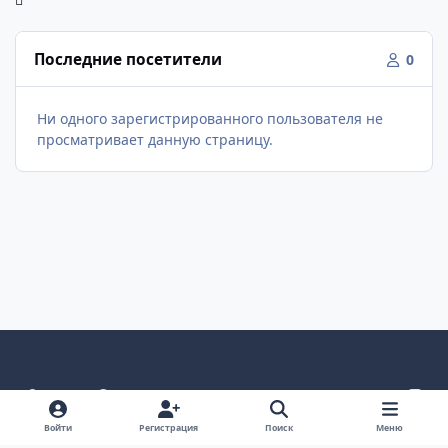
Последние посетители
0
Ни одного зарегистрированного пользователя не
просматривает данную страницу.
Светлый режим
Темный режим
Как в системе
v
k
Язык
Политика конфиденциальности
Войти
Регистрация
Поиск
Меню