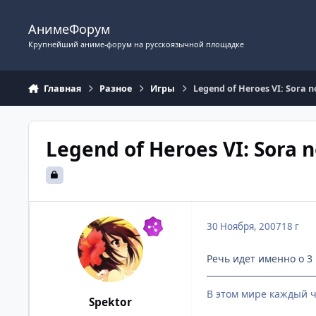
Перейти к содержимому
АнимеФорум
Крупнейший аниме-форум на русскоязычной площадке
Главная
Разное
Игры
Legend of Heroes VI: Sora no
Legend of Heroes VI: Sora n
30 Ноября, 2007
18 г
Речь идет именно о 3 
В этом мире каждый ч
Spektor