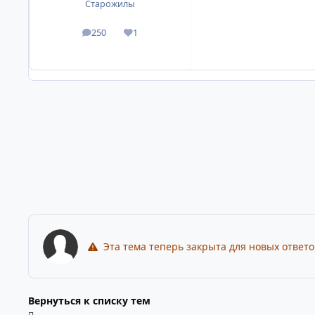
Старожилы
250
1
посты
Репутация
Эта тема теперь закрыта для новых ответо
Вернуться к списку тем