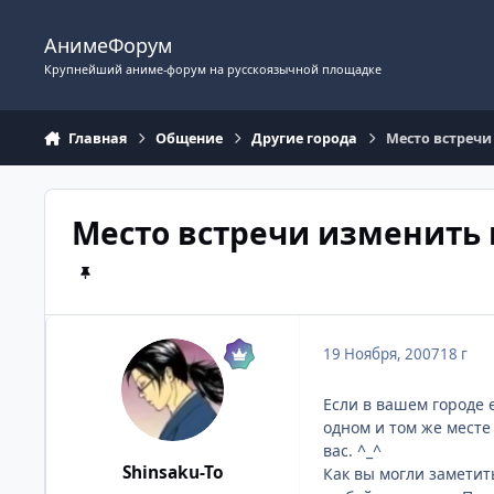
Перейти к содержимому
АнимеФорум
Крупнейший аниме-форум на русскоязычной площадке
Главная
Общение
Другие города
Место встречи
Место встречи изменить 
19 Ноября, 2007
18 г
Если в вашем городе 
одном и том же месте
вас. ^_^
Shinsaku-To
Как вы могли заметит