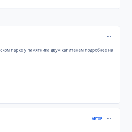
comment_254
тском парке у памятника двум капитанам подробнее на
comment_254
АВТОР