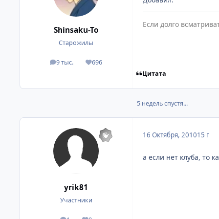
Если долго всматрива
Shinsaku-To
Старожилы
9 тыс.
696
посты
Репутация
Цитата
5 недель спустя...
16 Октября, 2010
15 г
а если нет клуба, то к
yrik81
Участники