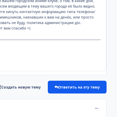
вашем городском аниме-клубе, о том, в какие дни,
 всем входящим в тему вашего города её было видно.
ожете кинуть контактную информацию типа телефона/
нимешников, наехавших к вам на денёк, или просто
овать не буду, политика администрации дэс.
т вам спасибо =)
Создать новую тему
Ответить на эту тему
comment_231