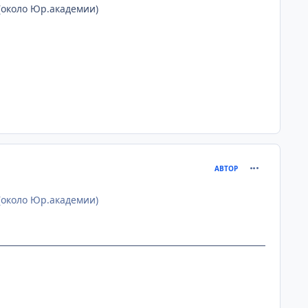
(около Юр.академии)
comment_231
АВТОР
(около Юр.академии)