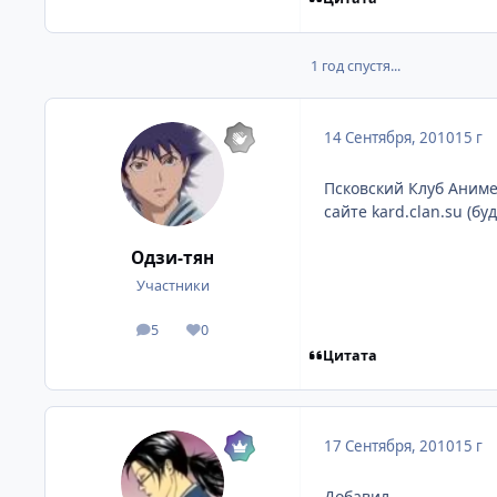
1 год спустя...
14 Сентября, 2010
15 г
Псковский Клуб Аниме
сайте kard.clan.su (бу
Одзи-тян
Участники
5
0
посты
Репутация
Цитата
17 Сентября, 2010
15 г
Добавил.