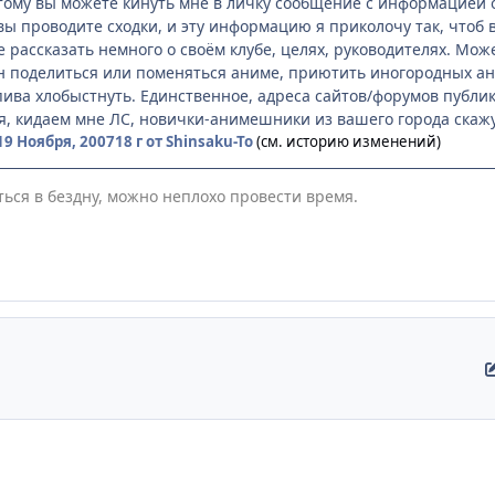
ому вы можете кинуть мне в личку сообщение с информацией о 
 вы проводите сходки, и эту информацию я приколочу так, чтоб
е рассказать немного о своём клубе, целях, руководителях. М
сен поделиться или поменяться аниме, приютить иногородных а
 пива хлобыстнуть. Единственное, адреса сайтов/форумов публик
я, кидаем мне ЛС, новички-анимешники из вашего города скажу
19 Ноября, 2007
18 г
от Shinsaku-To
(см. историю изменений)
ться в бездну, можно неплохо провести время.