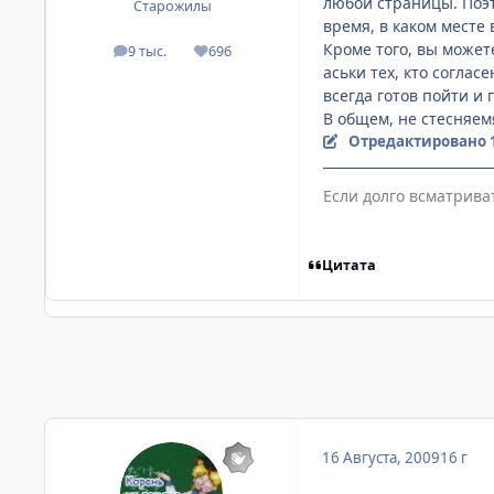
любой страницы. Поэт
Старожилы
время, в каком месте
Кроме того, вы может
9 тыс.
696
посты
Репутация
аськи тех, кто согла
всегда готов пойти и
В общем, не стесняем
Отредактировано
Если долго всматрива
Цитата
16 Августа, 2009
16 г