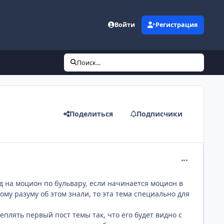
Войти
Регистрация
Поиск...
Поделиться
Подписчики
comment_190
од на моцион по бульвару, если начинается моцион в
му разуму об этом знали, то эта тема специально для
плять первый пост темы так, что его будет видно с