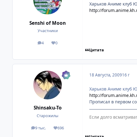
Харьков Аниме клуб Ю
http://forum.anime.kh.
Senshi of Moon
Участники
4
0
посты
Репутация
Цитата
18 Августа, 2009
16 г
Харьков Аниме клуб Ю
http://forum.anime.kh.
Прописал в первом с
Shinsaku-To
Старожилы
Если долго всматрива
9 тыс.
696
посты
Репутация
Цитата