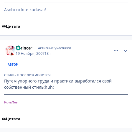
Аsobi ni kite kudasai!
Цитата
comment_1908021
Статистика автора
~Prince~
Активные участники
19 Ноября, 2007
18 г
АВТОР
стиль прослеживается...
Путем упорного труда и практики выработался свой
собственный стиль:huh:
Royal†oy
Цитата