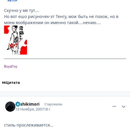
АВТОР
Скучно у мя тут....
Но вот ешо рисуночек-эт Тенгу, мож быть не похож, но в
моем воображении он именно такой....ненаю....
Royal†oy
Цитата
comment_1908002
Статистика автора
Kashikimori
Старожилы
19 Ноября, 2007
18 г
стиль прослеживается...