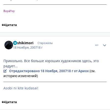
Royal†oy
Цитата
comment_1907290
Статистика автора
Kashikimori
Старожилы
18 Ноября, 2007
18 г
Прикольно. Все больше хороших художников здесь, это
радует...
Отредактировано
18 Ноября, 2007
18 г
от Ариох
(см.
историю изменений)
Аsobi ni kite kudasai!
Цитата