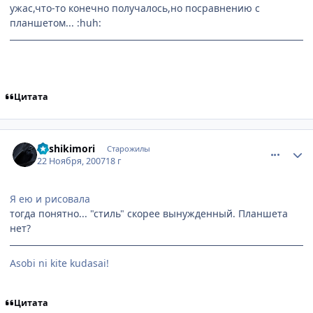
ужас,что-то конечно получалось,но посравнению с
планшетом... :huh:
Цитата
comment_1911025
Статистика автора
Kashikimori
Старожилы
22 Ноября, 2007
18 г
Я ею и рисовала
тогда понятно... "стиль" скорее вынужденный. Планшета
нет?
Аsobi ni kite kudasai!
Цитата