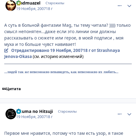
Madmuazel
Старожилы
19 Ноября, 2007
18 г
А суть в больной фантазии Mag, ты тему читала? ))))) только
смысл непонятен...даже если это линии они должны
рассказывать о сюжете или герое, в моей подписи , моя
муха и то больше чувст навивает!
Отредактировано
19 Ноября, 2007
18 г
от Strashnaya
Jenova-Okasa
(см. историю изменений)
...людей так же невозможно ненавидеть, как невозможно их любить...
Цитата
comment_1908199
Статистика автора
Akuma no Hitsuji
Старожилы
19 Ноября, 2007
18 г
Первое мне нравится, потому что там есть узор, я такое