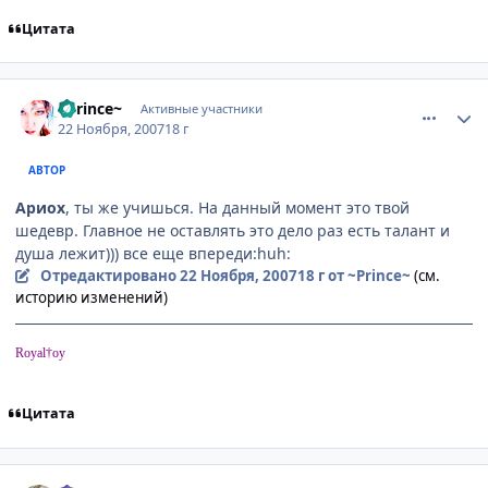
Цитата
comment_1911045
Статистика автора
~Prince~
Активные участники
22 Ноября, 2007
18 г
АВТОР
Ариох
, ты же учишься. На данный момент это твой
шедевр. Главное не оставлять это дело раз есть талант и
душа лежит))) все еще впереди:huh:
Отредактировано
22 Ноября, 2007
18 г
от ~Prince~
(см.
историю изменений)
Royal†oy
Цитата
comment_1914506
Статистика автора