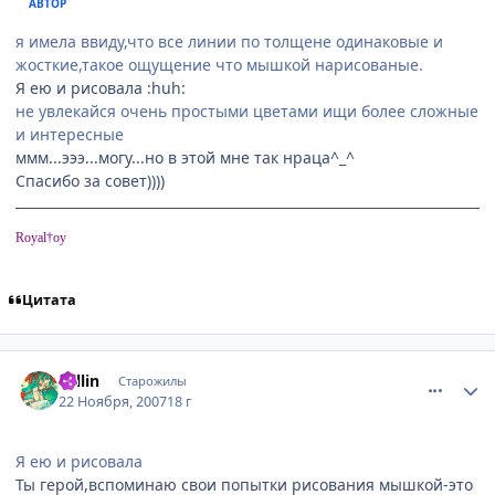
АВТОР
я имела ввиду,что все линии по толщене одинаковые и
жосткие,такое ощущение что мышкой нарисованые.
Я ею и рисовала :huh:
не увлекайся очень простыми цветами ищи более сложные
и интересные
ммм...эээ...могу...но в этой мне так нраца^_^
Спасибо за совет))))
Royal†oy
Цитата
comment_1911023
Статистика автора
Sellin
Старожилы
22 Ноября, 2007
18 г
Я ею и рисовала
Ты герой,вспоминаю свои попытки рисования мышкой-это