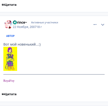
Цитата
comment_1910939
Статистика автора
~Prince~
Активные участники
22 Ноября, 2007
18 г
АВТОР
Вот мой новенький...:)
Royal†oy
Цитата
comment_1911008
Статистика автора