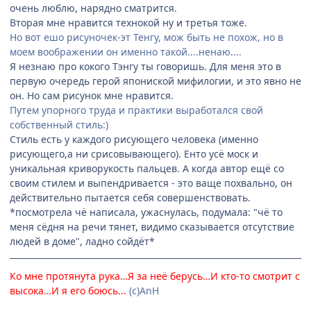
очень люблю, нарядно сматрится.
Вторая мне нравится технокой ну и третья тоже.
Но вот ешо рисуночек-эт Тенгу, мож быть не похож, но в
моем воображении он именно такой....ненаю....
Я незнаю про кокого Тэнгу ты говоришь. Для меня это в
первую очередь герой япониской мифилогии, и это явно не
он. Но сам рисунок мне нравится.
Путем упорного труда и практики выработался свой
собственный стиль:)
Стиль есть у каждого рисующего человека (именно
рисующего,а ни срисовывающего). Енто усё моск и
уникальная криворукость пальцев. А когда автор ещё со
своим стилем и выпендривается - это ваще похвально, он
действительно пытается себя совершенствовать.
*посмотрела чё написала, ужаснулась, подумала: "чё то
меня сёдня на речи тянет, видимо сказывается отсутствие
людей в доме", ладно сойдёт*
Ко мне протянута рука…Я за неё берусь…И кто-то смотрит с
высока…И я его боюсь...
(с)AnH