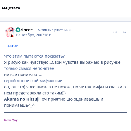
Цитата
comment_1908320
Статистика автора
~Prince~
Активные участники
19 Ноября, 2007
18 г
АВТОР
Что этим пытаются показать?
Я рисую как чувствую...Свои чувства выражаю в рисунке.
только смысл непонятен
не все понимают....
герой япониской мифилогии
он, он это) я же писала не похож, но читая мифы и сказки о
нем представляла его таким)))
Akuma no Hitsuji
, оч приятно шо оцениваешь и
понимаешь^_^
Royal†oy