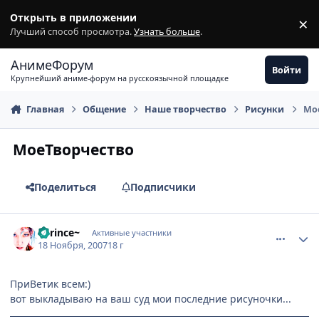
Перейти к содержимому
Открыть в приложении
×
З
Лучший способ просмотра.
Узнать больше
.
АнимеФорум
Войти
Крупнейший аниме-форум на русскоязычной площадке
Главная
Общение
Наше творчество
Рисунки
Мо
МоеТворчество
Поделиться
Подписчики
comment_1907255
Статистика автора
~Prince~
Активные участники
18 Ноября, 2007
18 г
ПриВетик всем:)
вот выкладываю на ваш суд мои последние рисуночки...