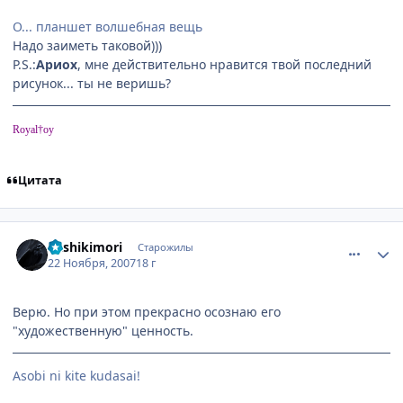
О... планшет волшебная вещь
Надо заиметь таковой)))
P.S.:
Ариох
, мне действительно нравится твой последний
рисунок... ты не веришь?
Royal†oy
Цитата
comment_1911042
Статистика автора
Kashikimori
Старожилы
22 Ноября, 2007
18 г
Верю. Но при этом прекрасно осознаю его
"художественную" ценность.
Аsobi ni kite kudasai!