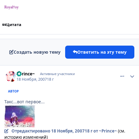
Royal†oy
Цитата
Создать новую тему
Ответить на эту тему
comment_1907272
Статистика автора
~Prince~
Активные участники
18 Ноября, 2007
18 г
АВТОР
Такс...вот первое...
Отредактировано
18 Ноября, 2007
18 г
от ~Prince~
(см.
историю изменений)