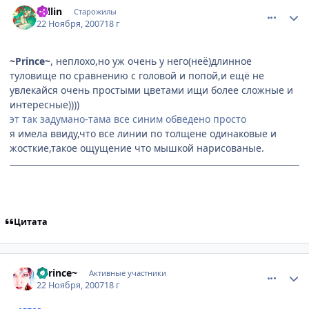
Sellin
Старожилы
22 Ноября, 2007
18 г
~Prince~
, неплохо,но уж очень у него(неё)длинное
туловище по сравнению с головой и попой,и ещё не
увлекайся очень простыми цветами ищи более сложные и
интересные))))
эт так задумано-тама все синим обведено просто
я имела ввиду,что все линии по толщене одинаковые и
жосткие,такое ощущение что мышкой нарисованые.
Цитата
comment_1911019
Статистика автора
~Prince~
Активные участники
22 Ноября, 2007
18 г