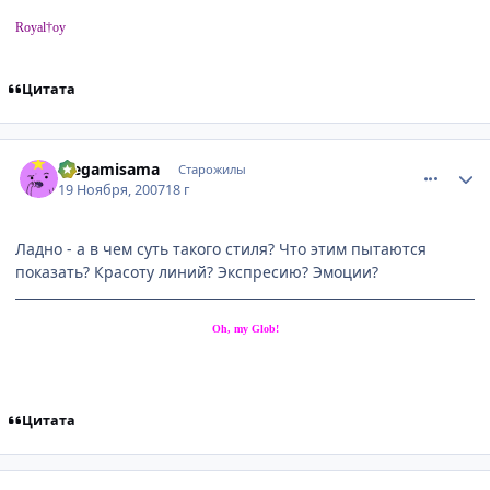
Royal†oy
Цитата
comment_1908184
Статистика автора
Mеgamisama
Старожилы
19 Ноября, 2007
18 г
Ладно - а в чем суть такого стиля? Что этим пытаются
показать? Красоту линий? Экспресию? Эмоции?
Oh, my Glob!
Цитата
comment_1908188
Статистика автора