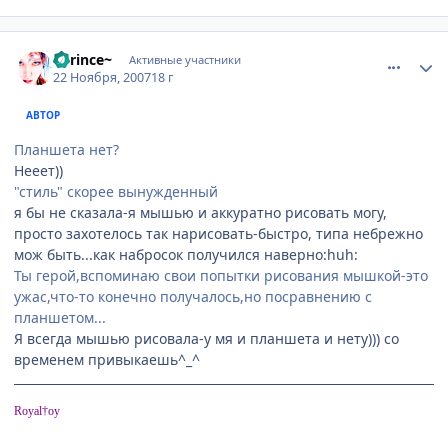
comment_1911033
Статистика автора
~Prince~
Активные участники
22 Ноября, 2007
18 г
АВТОР
Планшета нет?
Нееет))
"стиль" скорее вынужденный
я бы не сказала-я мышью и аккуратно рисовать могу,
просто захотелось так нарисовать-быстро, типа небрежно
мож быть...как набросок получился наверно:huh:
Ты герой,вспоминаю свои попытки рисования мышкой-это
ужас,что-то конечно получалось,но посравнению с
планшетом...
Я всегда мышью рисовала-у мя и планшета и нету))) со
временем привыкаешь^_^
Royal†oy