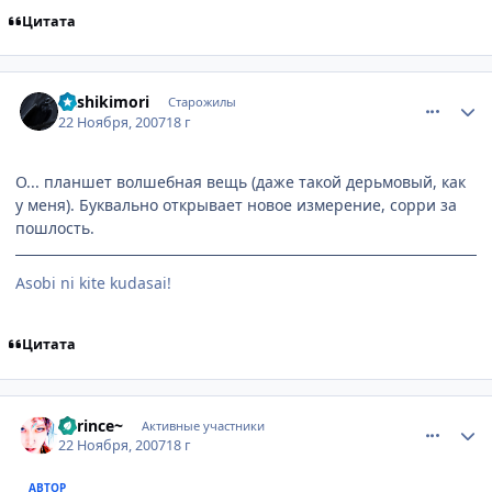
Цитата
comment_1911036
Статистика автора
Kashikimori
Старожилы
22 Ноября, 2007
18 г
О... планшет волшебная вещь (даже такой дерьмовый, как
у меня). Буквально открывает новое измерение, сорри за
пошлость.
Аsobi ni kite kudasai!
Цитата
comment_1911038
Статистика автора
~Prince~
Активные участники
22 Ноября, 2007
18 г
АВТОР