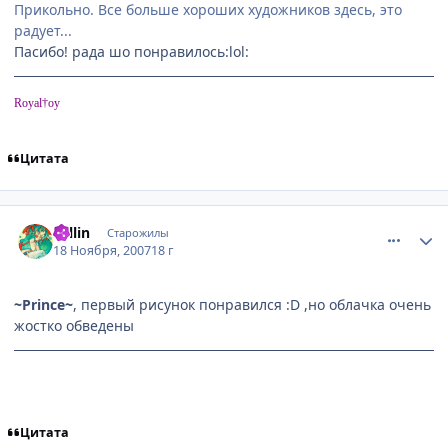
Прикольно. Все больше хороших художников здесь, это
радует...
Пасибо! рада шо понравилось:lol:
Royal†oy
Цитата
comment_1907352
Статистика автора
Sellin
Старожилы
18 Ноября, 2007
18 г
~Prince~
, первый рисунок понравился :D ,но облачка очень
жостко обведены
Цитата