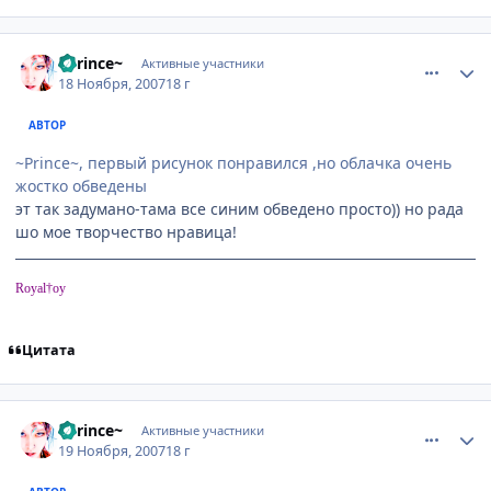
comment_1907365
Статистика автора
~Prince~
Активные участники
18 Ноября, 2007
18 г
АВТОР
~Prince~, первый рисунок понравился ,но облачка очень
жостко обведены
эт так задумано-тама все синим обведено просто)) но рада
шо мое творчество нравица!
Royal†oy
Цитата
comment_1907985
Статистика автора
~Prince~
Активные участники
19 Ноября, 2007
18 г