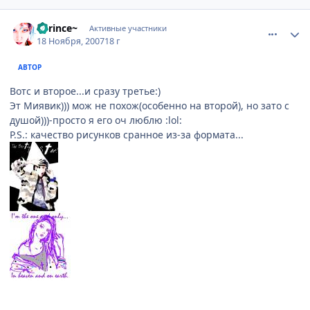
comment_1907309
Статистика автора
~Prince~
Активные участники
18 Ноября, 2007
18 г
АВТОР
Вотс и второе...и сразу третье:)
Эт Миявик))) мож не похож(особенно на второй), но зато с
душой)))-просто я его оч люблю :lol:
P.S.: качество рисунков сранное из-за формата...