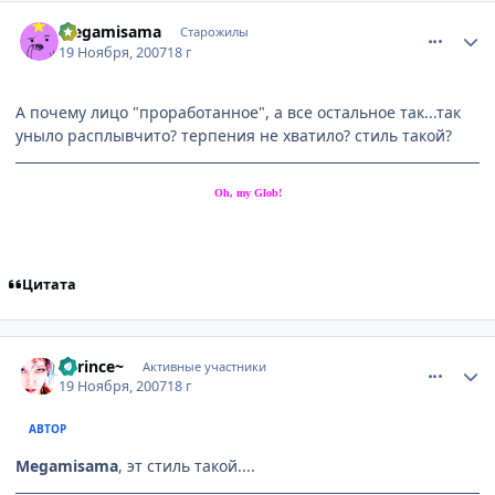
comment_1908130
Статистика автора
Mеgamisama
Старожилы
19 Ноября, 2007
18 г
А почему лицо "проработанное", а все остальное так...так
уныло расплывчито? терпения не хватило? стиль такой?
Oh, my Glob!
Цитата
comment_1908142
Статистика автора
~Prince~
Активные участники
19 Ноября, 2007
18 г
АВТОР
Megamisama
, эт стиль такой....