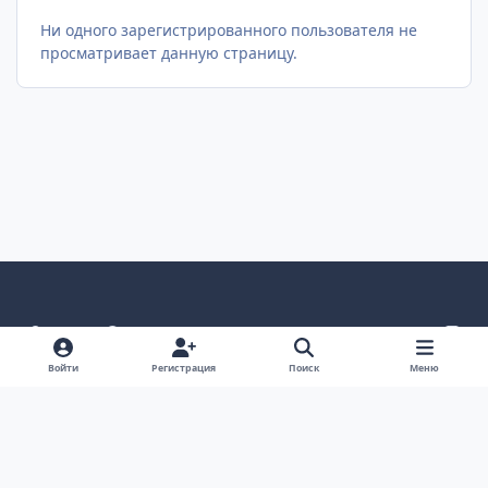
Ни одного зарегистрированного пользователя не
просматривает данную страницу.
Светлый режим
Темный режим
Как в системе
v
k
Язык
Политика конфиденциальности
Войти
Регистрация
Поиск
Меню
Связаться с нами
Cookies
project25
Powered by
Invision Community