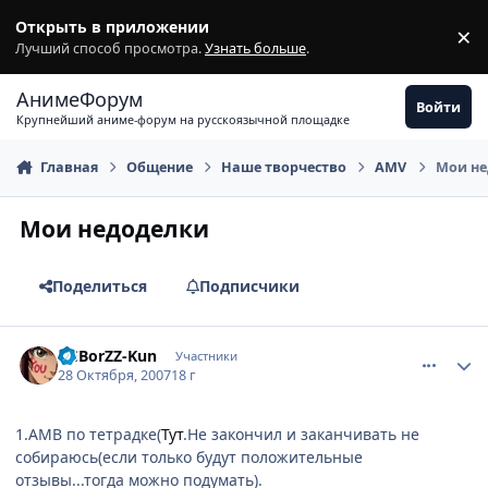
Перейти к содержимому
Открыть в приложении
×
З
Лучший способ просмотра.
Узнать больше
.
АнимеФорум
Войти
Крупнейший аниме-форум на русскоязычной площадке
Главная
Общение
Наше творчество
AMV
Мои не
Мои недоделки
Поделиться
Подписчики
comment_1889662
Статистика автора
RGBorZZ-Kun
Участники
28 Октября, 2007
18 г
1.АМВ по тетрадке(
Тут
.Не закончил и заканчивать не
собираюсь(если только будут положительные
отзывы...тогда можно подумать).