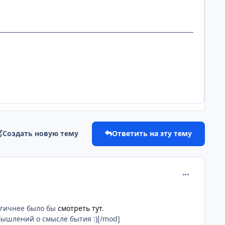
Создать новую тему
Ответить на эту тему
comment_185
огичнее было бы
смотреть тут
.
мышлений о смысле бытия :)[/mod]