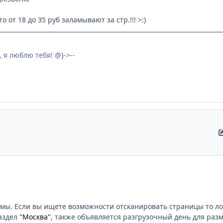
 от 18 до 35 руб заламывают за стр.!!! >:)
, я люблю тeбя! @}->--
емы. Если вы ищете возможности отсканировать страницы то л
аздел
"Москва"
, также объявляется разгрузочный день для раз