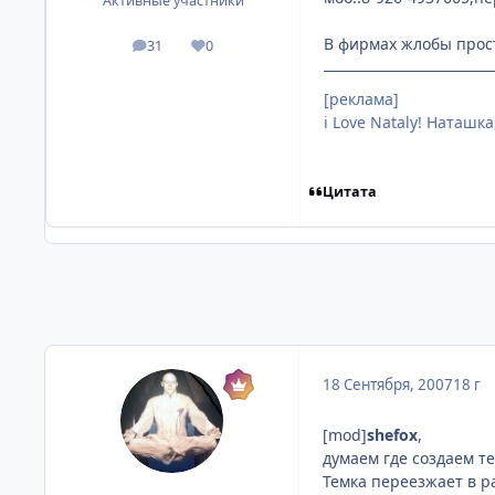
Активные участники
В фирмах жлобы просто
31
0
посты
Репутация
[реклама]
i Love Nataly! Наташка
Цитата
18 Сентября, 2007
18 г
[mod]
shefox
,
думаем где создаем т
Темка переезжает в р